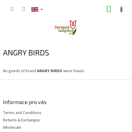
Skip
SHOPP
to
content
CART
ANGRY BIRDS
No goods of brand
ANGRY BIRDS
were found...
F
o
o
t
Informace pro vás
e
Terms and Conditions
r
Returns & Exchanges
Wholesale