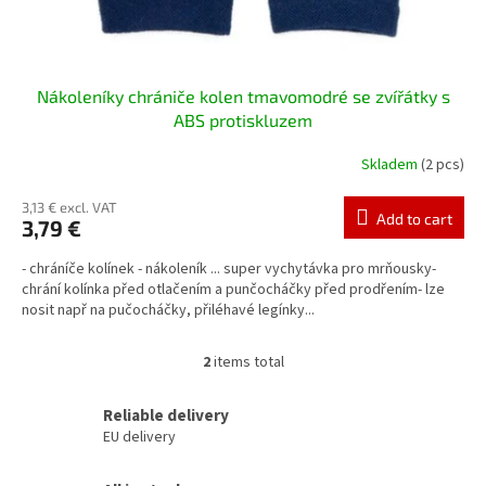
Nákoleníky chrániče kolen tmavomodré se zvířátky s
ABS protiskluzem
Skladem
(2 pcs)
3,13 € excl. VAT
Add to cart
3,79 €
- chráníče kolínek - nákoleník ... super vychytávka pro mrňousky-
chrání kolínka před otlačením a punčocháčky před prodřením- lze
nosit např na pučocháčky, přiléhavé legínky...
2
items total
L
i
s
Reliable delivery
t
EU delivery
i
n