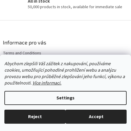
All in stock
g
50,000 products in stock, available for immediate sale
c
o
n
F
t
o
r
o
o
l
t
Informace pro vás
s
e
Terms and Conditions
r
Returns & Exchanges
Abychom zlepšili Váš zážitek z nakupování, používáme
Wholesale
cookies, umožňující pohodlné prohlížení webu a analýzu
provozu webu pro průběžné zlepšování jeho funkcí, výkonu a
použitelnosti.
Více informaci.
Created by Shoptet
Settings
Copyright 2026
Červený Tulipán
. All rights reserved.
Edit cookie
Reject
Accept
settings
Everything in stock, we ship every working day.