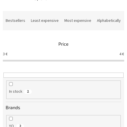
P
r
Bestsellers
Least expensive
Most expensive
Alphabetically
o
d
u
Price
c
t
3
€
4
€
s
o
r
t
i
n
In stock
2
g
Brands
YO
2