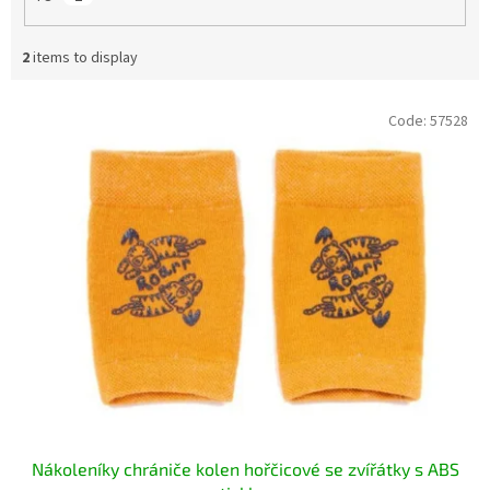
2
items to display
L
Code:
57528
i
s
t
o
f
p
r
o
d
u
c
t
s
Nákoleníky chrániče kolen hořčicové se zvířátky s ABS