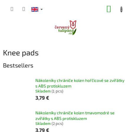
Skip
SHOPP
to
content
CART
Knee pads
Bestsellers
Nákoleníky chrániče kolen hořčicové se zvířátky
s ABS protiskluzem
Skladem
(1 pcs)
3,79 €
Nákoleníky chrániče kolen tmavomodré se
zvířátky s ABS protiskluzem
Skladem
(2 pcs)
3,79 €