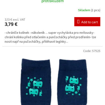
protiskluzem
Skladem
(1 pcs)
3,13 € excl. VAT
Add to cart
3,79 €
- chráníče kolínek - nákoleník ... super vychytávka pro mrňousky-
chrání kolínka před otlačením a punčocháčky před prodřením- lze
nosit např na pučocháčky, přiléhavé legínky...
Code:
57525