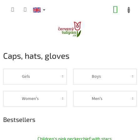
Skip
SHOPP
to
content
CART
Caps, hats, gloves
Girls
Boys
Women's
Men's
Bestsellers
Children's pink neckerchief with stars