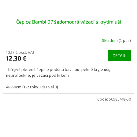
Čepice Bambi 07 šedomodrá vázací s krytím uší
Skladem
(1 pcs)
10,17 € excl. VAT
DETAIL
12,30 €
- hřejivá pletená čepice podšitá bavlnou- pěkně kryje uši,
neprofoukne, je vázací pod krkem
48-50cm (1-2 roky, RDX vel.3)
Code:
56585/48-50