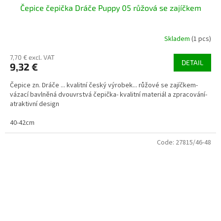
Čepice čepička Dráče Puppy 05 růžová se zajíčkem
Skladem
(1 pcs)
7,70 € excl. VAT
DETAIL
9,32 €
Čepice zn. Dráče ... kvalitní český výrobek... růžové se zajíčkem-
vázací bavlněná dvouvrstvá čepička- kvalitní materiál a zpracování-
atraktivní design
40-42cm
Code:
27815/46-48