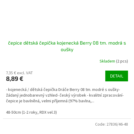
čepice dětská čepička kojenecká Berry 08 tm. modrá s
oušky
Skladem
(2 pcs)
7,35 € excl. VAT
DETAIL
8,89 €
- kojenecká / dětská čepička Dráče Berry 08 tm. modré s oušky-
žádaný jednobarevný vzhled- český výrobek - kvalitní zpracování-
čepice je bavlněná, velmi příjemná (97% bavlna,...
48-50cm (1-2 roky, RDX vel.3)
Code:
27836/46-48