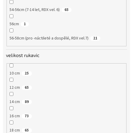
54-56cm (7-14 let, RDX vel. 6)
65
56cm
1
56-58cm (pro -náctileté a dospělé, RDX vel.7)
21
velikost rukavic
10 cm
25
12 cm
65
14 cm
89
16 cm
73
18 cm
65