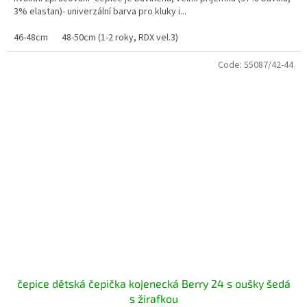
3% elastan)- univerzální barva pro kluky i...
46-48cm
48-50cm (1-2 roky, RDX vel.3)
Code:
55087/42-44
čepice dětská čepička kojenecká Berry 24 s oušky šedá
s žirafkou