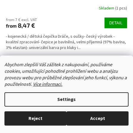
Skladem
(1 pcs)
from 7 € excl. VAT
DETAIL
8,47 €
from
- kojenecká / dětská čepička Dráče, s oušky- český výrobek -
kvalitní zpracování- čepice je bavlněná, velmi příjemná (97% bavlna,
3% elastan)- univerzální barva pro kluky i...
42-44cm
48-50cm (1-2 roky, RDX vel.3)
Abychom zlepšili Váš zážitek z nakupování, používáme
Code:
55090/46-48
cookies, umožňující pohodlné prohlížení webu a analýzu
provozu webu pro průběžné zlepšování jeho funkcí, výkonu a
použitelnosti.
Více informaci.
Settings
Reject
Accept
Everything in stock, we ship every working day.