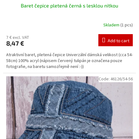
Baret čepice pletená černá s lesklou nitkou
Skladem
(1 pcs)
7 € excl. VAT
Add to cart
8,47 €
Atraktivní baret, pletená čepice Univerzální dámská velikost (cca 54-
58cm) 100% acryl (nápisem červený tulipán je označena pouze
fotografie, na baretu samozřejmě není :-))
Code:
46126/54-56