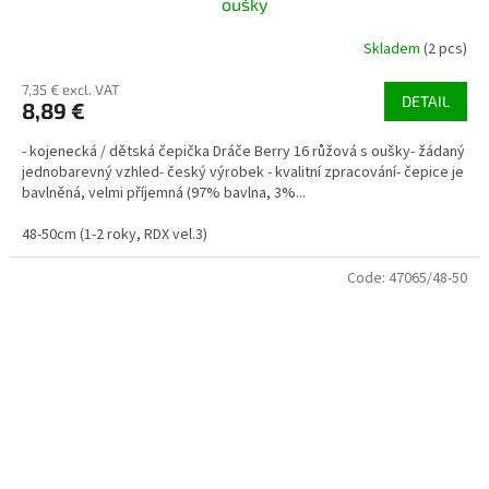
oušky
Skladem
(2 pcs)
7,35 € excl. VAT
DETAIL
8,89 €
- kojenecká / dětská čepička Dráče Berry 16 růžová s oušky- žádaný
jednobarevný vzhled- český výrobek - kvalitní zpracování- čepice je
bavlněná, velmi příjemná (97% bavlna, 3%...
48-50cm (1-2 roky, RDX vel.3)
Code:
47065/48-50