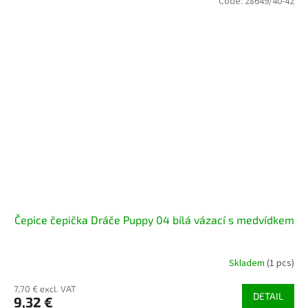
Code:
28649/40-42
Čepice čepička Dráče Puppy 04 bílá vázací s medvídkem
Skladem
(1 pcs)
7,70 € excl. VAT
DETAIL
9,32 €