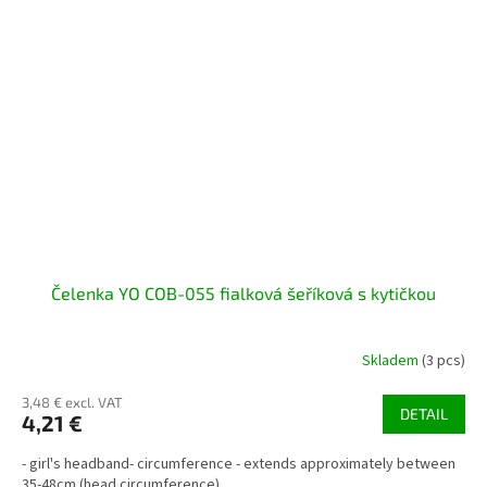
Čelenka YO COB-055 fialková šeříková s kytičkou
Skladem
(3 pcs)
3,48 € excl. VAT
DETAIL
4,21 €
- girl's headband- circumference - extends approximately between
35-48cm (head circumference)