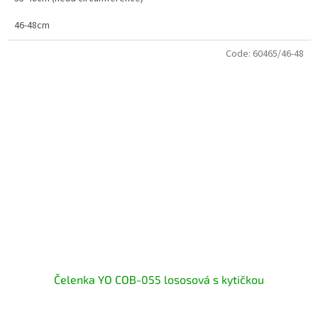
46-48cm
Code:
60465/46-48
Čelenka YO COB-055 lososová s kytičkou