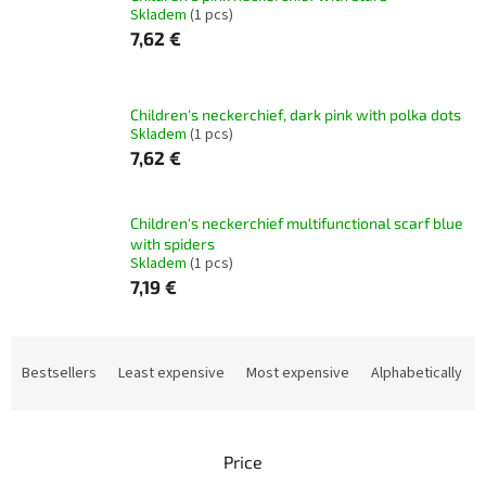
Skladem
(1 pcs)
7,62 €
Children's neckerchief, dark pink with polka dots
Skladem
(1 pcs)
7,62 €
Children's neckerchief multifunctional scarf blue
with spiders
Skladem
(1 pcs)
7,19 €
P
r
Bestsellers
Least expensive
Most expensive
Alphabetically
o
d
u
Price
c