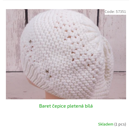
L
Code:
57351
i
s
t
o
f
p
r
o
d
u
c
t
s
Baret čepice pletená bílá
Skladem
(1 pcs)