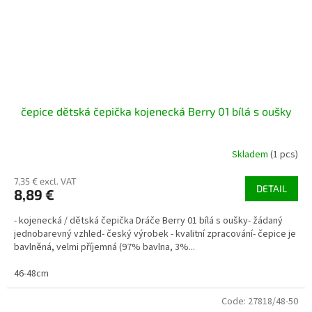
čepice dětská čepička kojenecká Berry 01 bílá s oušky
Skladem
(1 pcs)
7,35 € excl. VAT
DETAIL
8,89 €
- kojenecká / dětská čepička Dráče Berry 01 bílá s oušky- žádaný
jednobarevný vzhled- český výrobek - kvalitní zpracování- čepice je
bavlněná, velmi příjemná (97% bavlna, 3%...
46-48cm
Code:
27818/48-50