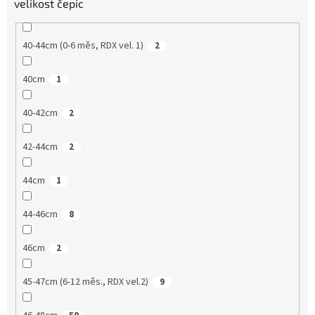
velikost čepic
40-44cm (0-6 měs, RDX vel. 1)
2
40cm
1
40-42cm
2
42-44cm
2
44cm
1
44-46cm
8
46cm
2
45-47cm (6-12 měs., RDX vel.2)
9