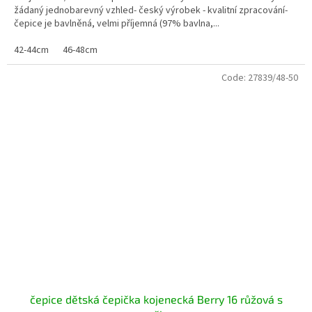
žádaný jednobarevný vzhled- český výrobek - kvalitní zpracování-
čepice je bavlněná, velmi příjemná (97% bavlna,...
42-44cm
46-48cm
Code:
27839/48-50
čepice dětská čepička kojenecká Berry 16 růžová s