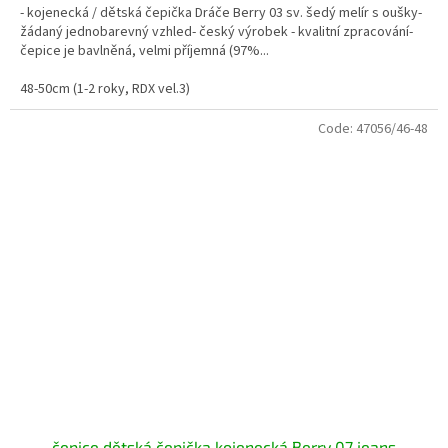
- kojenecká / dětská čepička Dráče Berry 03 sv. šedý melír s oušky-
žádaný jednobarevný vzhled- český výrobek - kvalitní zpracování-
čepice je bavlněná, velmi příjemná (97%...
48-50cm (1-2 roky, RDX vel.3)
Code:
47056/46-48
čepice dětská čepička kojenecká Berry 07 jeans