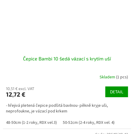
Čepice Bambi 10 šedá vázací s krytím uší
Skladem
(1 pcs)
10,51 € excl. VAT
DETAIL
12,72 €
- hřejivá pletená čepice podšitá bavlnou- pěkně kryje uši,
neprofoukne, je vázací pod krkem
48-50cm (1-2 roky, RDX vel.3)
50-52cm (2-4 roky, RDX vel. 4)