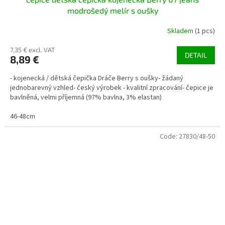
modrošedý melír s oušky
Skladem
(1 pcs)
7,35 € excl. VAT
DETAIL
8,89 €
- kojenecká / dětská čepička Dráče Berry s oušky- žádaný
jednobarevný vzhled- český výrobek - kvalitní zpracování- čepice je
bavlněná, velmi příjemná (97% bavlna, 3% elastan)
46-48cm
Code:
27830/48-50