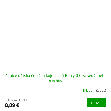
čepice dětská čepička kojenecká Berry 03 sv. šedý melír
s oušky
Skladem
(1 pcs)
7,35 € excl. VAT
DETAIL
8,89 €