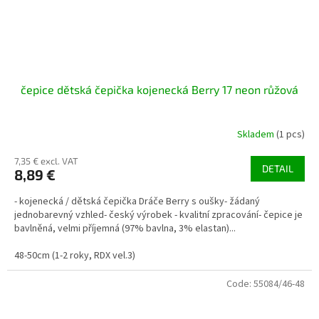
čepice dětská čepička kojenecká Berry 17 neon růžová
Skladem
(1 pcs)
7,35 € excl. VAT
DETAIL
8,89 €
- kojenecká / dětská čepička Dráče Berry s oušky- žádaný
jednobarevný vzhled- český výrobek - kvalitní zpracování- čepice je
bavlněná, velmi příjemná (97% bavlna, 3% elastan)...
48-50cm (1-2 roky, RDX vel.3)
Code:
55084/46-48