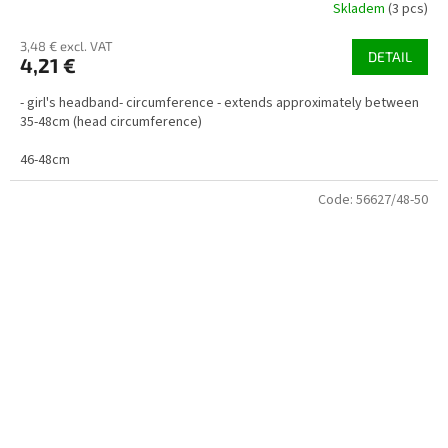
Skladem
(3 pcs)
3,48 € excl. VAT
DETAIL
4,21 €
- girl's headband- circumference - extends approximately between
35-48cm (head circumference)
46-48cm
Code:
56627/48-50