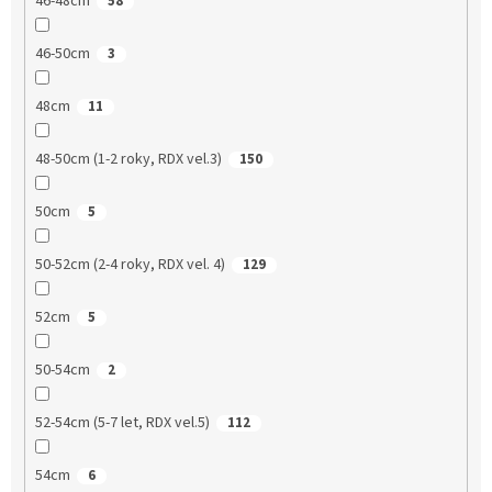
46-48cm
58
46-50cm
3
48cm
11
48-50cm (1-2 roky, RDX vel.3)
150
50cm
5
50-52cm (2-4 roky, RDX vel. 4)
129
52cm
5
50-54cm
2
52-54cm (5-7 let, RDX vel.5)
112
54cm
6