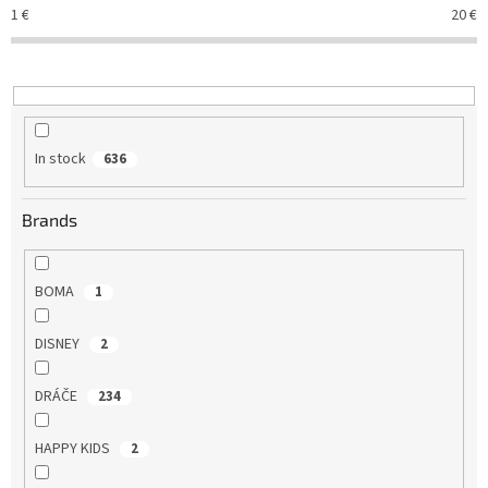
t
1
€
20
€
s
o
r
t
i
n
In stock
636
g
Brands
BOMA
1
DISNEY
2
DRÁČE
234
HAPPY KIDS
2