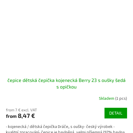
čepice dětská čepička kojenecká Berry 23 s oušky šedá
s opičkou
Skladem
(1 pcs)
from 7 € excl. VAT
DETAIL
8,47 €
from
- kojenecká / dětská čepička Dráče, s oušky- český výrobek -
kvalitní zpracování- čepice je bavlněná, velmi příjemná (97% bavlna,