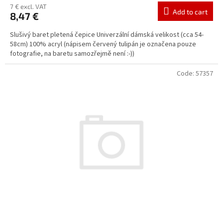
7 € excl. VAT
Add to cart
8,47 €
Slušivý baret pletená čepice Univerzální dámská velikost (cca 54-
58cm) 100% acryl (nápisem červený tulipán je označena pouze
fotografie, na baretu samozřejmě není :-))
Code:
57357