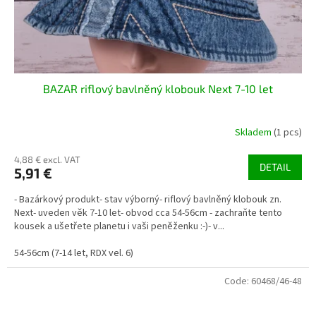
BAZAR riflový bavlněný klobouk Next 7-10 let
Skladem
(1 pcs)
4,88 € excl. VAT
DETAIL
5,91 €
- Bazárkový produkt- stav výborný- riflový bavlněný klobouk zn.
Next- uveden věk 7-10 let- obvod cca 54-56cm - zachraňte tento
kousek a ušetřete planetu i vaši peněženku :-)- v...
54-56cm (7-14 let, RDX vel. 6)
Code:
60468/46-48