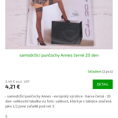
p
t
r
i
o
n
d
g
u
c
t
s
samodržící punčochy Annes černé 20 den
Skladem
(2 pcs)
3,48 € excl. VAT
DETAIL
4,21 €
- samodržící punčochy Annes - evropský výrobce - barva černá - 20
den- velikostní tabulka viz foto- velikost, která je v tabulce značená
jako 1/2 jsme zařadili pod vel. S
S