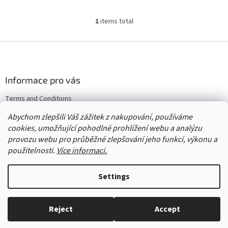
1
items total
L
i
s
F
t
o
i
o
n
t
Informace pro vás
g
e
c
Terms and Conditions
r
o
Returns & Exchanges
n
Abychom zlepšili Váš zážitek z nakupování, používáme
t
Wholesale
cookies, umožňující pohodlné prohlížení webu a analýzu
r
provozu webu pro průběžné zlepšování jeho funkcí, výkonu a
o
použitelnosti.
Více informaci.
l
s
Created by Shoptet
Settings
Copyright 2026
Červený Tulipán
. All rights reserved.
Edit cookie
Reject
Accept
settings
Everything in stock, we ship every working day.