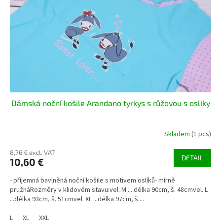
p
t
r
i
o
n
d
g
u
c
t
s
Dámská noční košile Arandano tyrkys s růžovou s oslíky
Skladem
(1 pcs)
8,76 € excl. VAT
DETAIL
10,60 €
- příjemná bavlněná noční košile s motivem oslíků- mírně
pružnáRozměry v klidovém stavu:vel. M ... délka 90cm, š. 48cmvel. L
...délka 93cm, š. 51cmvel. XL ...délka 97cm, š....
L
XL
XXL