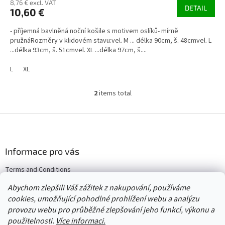
8,76 € excl. VAT
DETAIL
10,60 €
- příjemná bavlněná noční košile s motivem oslíků- mírně
pružnáRozměry v klidovém stavu:vel. M ... délka 90cm, š. 48cmvel. L
...délka 93cm, š. 51cmvel. XL ...délka 97cm, š....
L
XL
2
items total
L
i
s
F
t
o
i
o
n
t
Informace pro vás
g
e
c
Terms and Conditions
r
o
Returns & Exchanges
n
Abychom zlepšili Váš zážitek z nakupování, používáme
t
Wholesale
cookies, umožňující pohodlné prohlížení webu a analýzu
r
provozu webu pro průběžné zlepšování jeho funkcí, výkonu a
o
použitelnosti.
Více informaci.
l