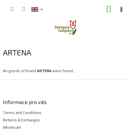
Skip
SHOPP
to
content
CART
ARTENA
No goods of brand
ARTENA
were found...
F
o
o
t
Informace pro vás
e
Terms and Conditions
r
Returns & Exchanges
Wholesale