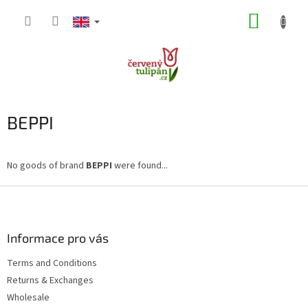
Skip
SHOPP
to
content
CART
BEPPI
No goods of brand
BEPPI
were found...
F
o
o
t
Informace pro vás
e
Terms and Conditions
r
Returns & Exchanges
Wholesale