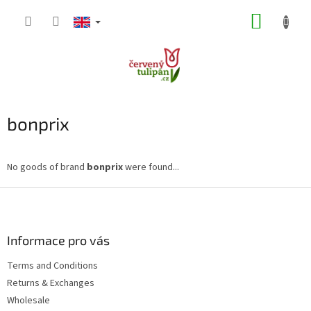
Skip
SHOPP
to
content
CART
bonprix
No goods of brand
bonprix
were found...
F
o
o
t
Informace pro vás
e
Terms and Conditions
r
Returns & Exchanges
Wholesale