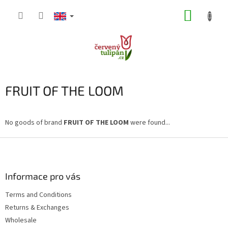
Skip
SHOPP
to
content
CART
FRUIT OF THE LOOM
No goods of brand
FRUIT OF THE LOOM
were found...
F
o
o
t
Informace pro vás
e
Terms and Conditions
r
Returns & Exchanges
Wholesale