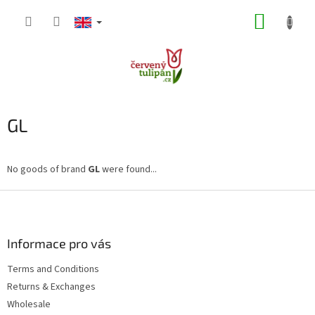
Skip
SHOPP
to
content
CART
GL
No goods of brand
GL
were found...
F
o
o
t
Informace pro vás
e
Terms and Conditions
r
Returns & Exchanges
Wholesale