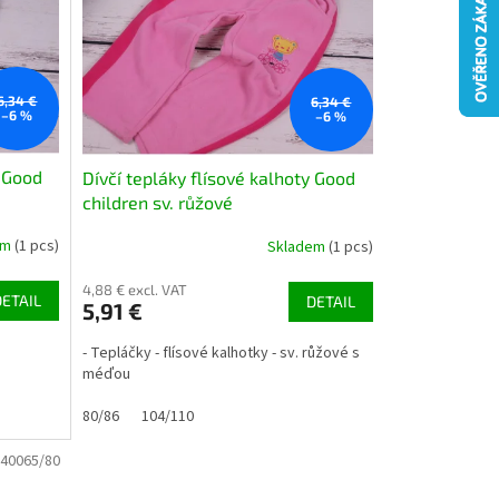
6,34 €
6,34 €
–6 %
–6 %
y Good
Dívčí tepláky flísové kalhoty Good
children sv. růžové
em
(1 pcs)
Skladem
(1 pcs)
4,88 € excl. VAT
DETAIL
DETAIL
5,91 €
- Tepláčky - flísové kalhotky - sv. růžové s
méďou
80/86
104/110
40065/80