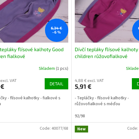
6,34 €
–6 %
 tepláky flísové kalhoty Good
Dívčí tepláky flísové kalhot
ren fialkové
children růžovofialkové
Skladem
(1 pcs)
Sklad
 excl. VAT
4,88 € excl. VAT
DETAIL
 €
5,91 €
čky - flísové kalhotky - fialkové s
- Tepláčky - flísové kalhotky -
u
růžovofialkové s méďou
92/98
Code:
40077/68
Code:
New