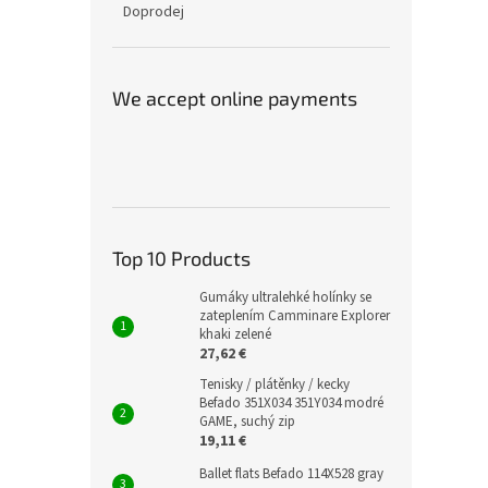
Doprodej
We accept online payments
Top 10 Products
Gumáky ultralehké holínky se
zateplením Camminare Explorer
khaki zelené
27,62 €
Tenisky / plátěnky / kecky
Befado 351X034 351Y034 modré
GAME, suchý zip
19,11 €
Ballet flats Befado 114X528 gray