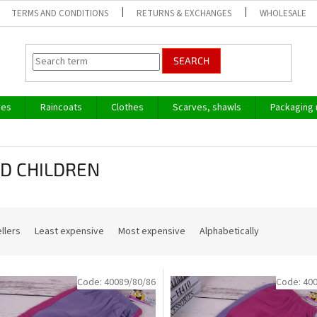
TERMS AND CONDITIONS
RETURNS & EXCHANGES
WHOLESALE
SEARCH
ves
Raincoats
Clothes
Scarves, shawls
Packaging 
D CHILDREN
llers
Least expensive
Most expensive
Alphabetically
Code:
40089/80/86
Code:
400