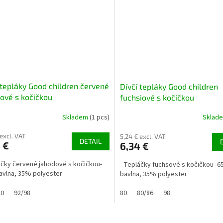
 tepláky Good children červené
Dívčí tepláky Good children
ové s kočičkou
fuchsiové s kočičkou
Skladem
(1 pcs)
Sklad
 excl. VAT
5,24 € excl. VAT
DETAIL
 €
6,34 €
áčky červené jahodové s kočičkou-
- Tepláčky fuchsové s kočičkou- 
vlna, 35% polyester
bavlna, 35% polyester
80
92/98
80
80/86
98
L