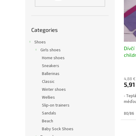
t
s
o
o
f
r
p
t
Skip
r
i
Categories
categories
o
n
d
Shoes
g
Dívčí
u
Girls shoes
child
c
Home shoes
t
Sneakers
s
Ballerinas
4,88 €
Classic
5,91
Winter shoes
- Teplá
Wellies
méďo
Slip-on trainers
Sandals
80/86
Beach
Baby Sock Shoes