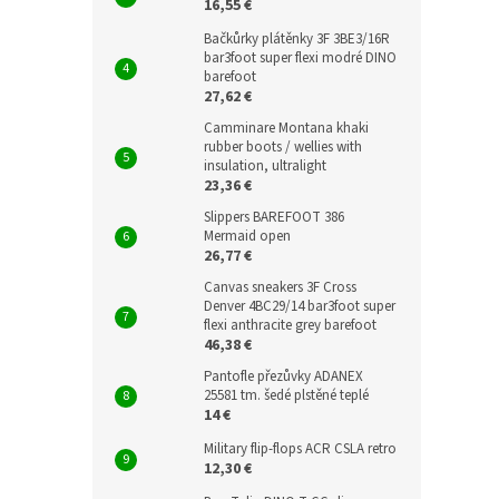
16,55 €
Bačkůrky plátěnky 3F 3BE3/16R
bar3foot super flexi modré DINO
barefoot
27,62 €
Camminare Montana khaki
rubber boots / wellies with
insulation, ultralight
23,36 €
Slippers BAREFOOT 386
Mermaid open
26,77 €
Canvas sneakers 3F Cross
Denver 4BC29/14 bar3foot super
flexi anthracite grey barefoot
46,38 €
Pantofle přezůvky ADANEX
25581 tm. šedé plstěné teplé
14 €
Military flip-flops ACR CSLA retro
12,30 €