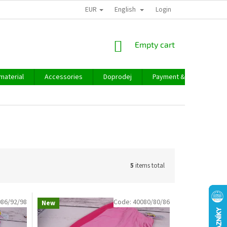
EUR
English
Login
SHOPPING
Empty cart
CART
material
Accessories
Doprodej
Payment & delivery
5
items total
86/92/98
Code:
40080/80/86
New