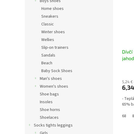
Boys shoes
Home shoes
Sneakers
Classic
Winter shoes
Wellies
Slip-on trainers
Dívčí
Sandals
jahod
Beach
Baby Sock Shoes
Man's shoes
5,24 €
Women's shoes
6,34
Shoe bags
- Tepl
Insoles
65% ba
Shoe horns
68
Shoelaces
Socks tights leggings
Girls