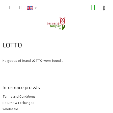
Skip
SHOPP
to
content
CART
LOTTO
No goods of brand
LOTTO
were found...
F
o
o
t
Informace pro vás
e
Terms and Conditions
r
Returns & Exchanges
Wholesale