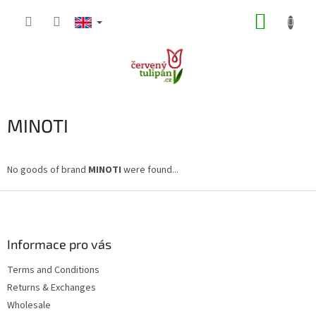
Skip
SHOPP
to
content
CART
MINOTI
No goods of brand
MINOTI
were found...
F
o
o
t
Informace pro vás
e
Terms and Conditions
r
Returns & Exchanges
Wholesale