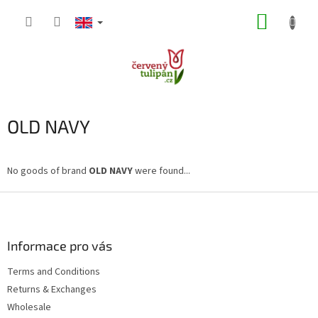
Skip
SHOPP
to
content
CART
OLD NAVY
No goods of brand
OLD NAVY
were found...
F
o
o
t
Informace pro vás
e
Terms and Conditions
r
Returns & Exchanges
Wholesale