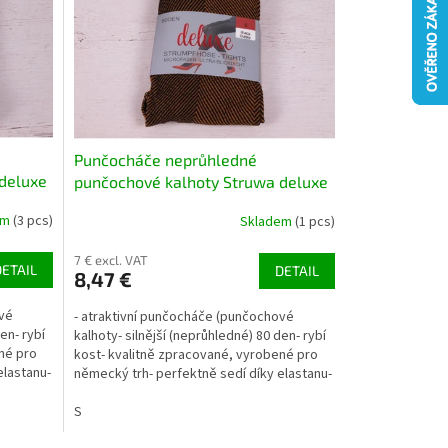
Punčocháče neprůhledné
deluxe
punčochové kalhoty Struwa deluxe
ná /
rybí kost silnější 80 DEN černá /
em
(3 pcs)
Skladem
(1 pcs)
curry
7 € excl. VAT
DETAIL
DETAIL
8,47 €
ové
- atraktivní punčocháče (punčochové
en- rybí
kalhoty- silnější (neprůhledné) 80 den- rybí
né pro
kost- kvalitně zpracované, vyrobené pro
elastanu-
německý trh- perfektně sedí díky elastanu-
92% polyamid,...
S