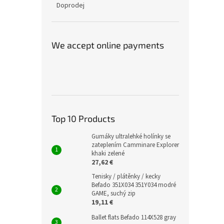
Doprodej
We accept online payments
Top 10 Products
Gumáky ultralehké holínky se
zateplením Camminare Explorer
khaki zelené
27,62 €
Tenisky / plátěnky / kecky
Befado 351X034 351Y034 modré
GAME, suchý zip
19,11 €
Ballet flats Befado 114X528 gray