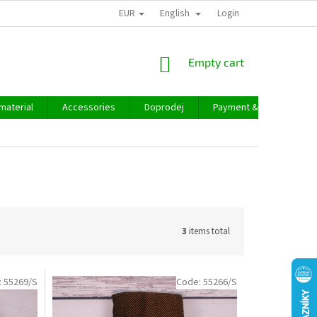
EUR
English
Login
SHOPPING
Empty cart
CART
material
Accessories
Doprodej
Payment & delivery
3
items total
:
55269/S
Code:
55266/S