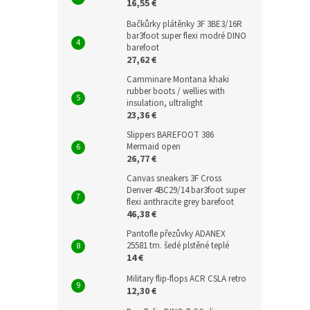
16,55 €
Bačkůrky plátěnky 3F 3BE3/16R
bar3foot super flexi modré DINO
barefoot
27,62 €
Camminare Montana khaki
rubber boots / wellies with
insulation, ultralight
23,36 €
Slippers BAREFOOT 386
Mermaid open
26,77 €
Canvas sneakers 3F Cross
Denver 4BC29/14 bar3foot super
flexi anthracite grey barefoot
46,38 €
Pantofle přezůvky ADANEX
25581 tm. šedé plstěné teplé
14 €
Military flip-flops ACR CSLA retro
12,30 €