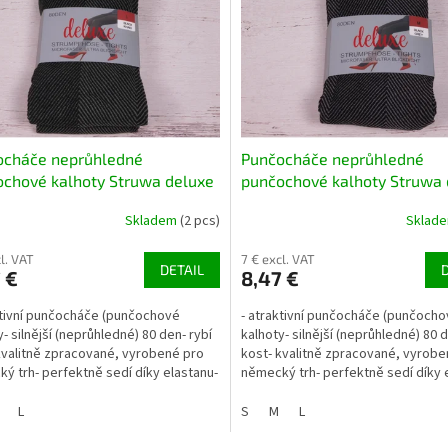
ocháče neprůhledné
Punčocháče neprůhledné
chové kalhoty Struwa deluxe
punčochové kalhoty Struwa 
kost silnější 80 DEN černá /
rybí kost silnější 80 DEN čer
Skladem
(2 pcs)
Sklad
šedá
l. VAT
7 € excl. VAT
DETAIL
 €
8,47 €
ktivní punčocháče (punčochové
- atraktivní punčocháče (punčoch
y- silnější (neprůhledné) 80 den- rybí
kalhoty- silnější (neprůhledné) 80 d
kvalitně zpracované, vyrobené pro
kost- kvalitně zpracované, vyrobe
ý trh- perfektně sedí díky elastanu-
německý trh- perfektně sedí díky 
lyamid,...
92% polyamid,...
L
S
M
L