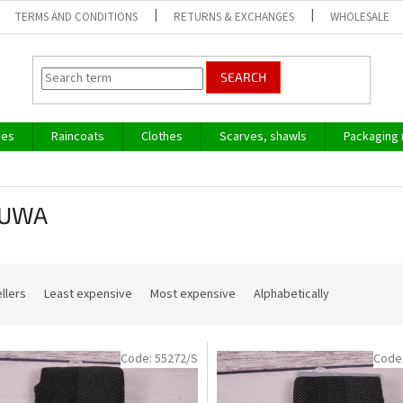
TERMS AND CONDITIONS
RETURNS & EXCHANGES
WHOLESALE
SEARCH
ves
Raincoats
Clothes
Scarves, shawls
Packaging 
RUWA
llers
Least expensive
Most expensive
Alphabetically
Code:
55272/S
Code