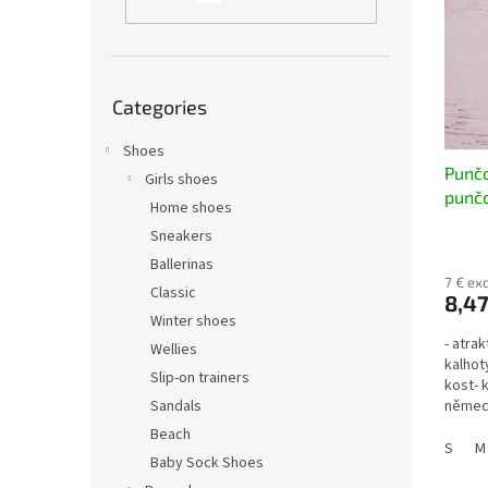
t
s
o
o
f
r
p
t
Skip
r
i
Categories
categories
o
n
d
Shoes
g
Punč
u
Girls shoes
punčo
c
Home shoes
rybí 
t
Sneakers
khaki
s
Ballerinas
7 € exc
Classic
8,47
Winter shoes
- atra
Wellies
kalhot
Slip-on trainers
kost- 
Sandals
německ
92% po
Beach
S
M
Baby Sock Shoes