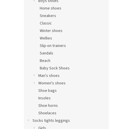
Boys shoes
Home shoes
Sneakers
Classic
Winter shoes
Wellies
Slip-on trainers
Sandals
Beach
Baby Sock Shoes
Man's shoes
Women's shoes
Shoe bags
Insoles
Shoe horns
Shoelaces
Socks tights leggings
Girls