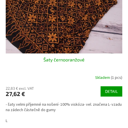
p
t
r
i
o
n
d
g
u
c
t
s
Šaty černooranžové
Skladem
(1 pcs)
22,83 € excl. VAT
DETAIL
27,62 €
- šaty velmi příjemné na nošení- 100% viskóza- vel. značena L- vzadu
na zádech částečně do gumy
L