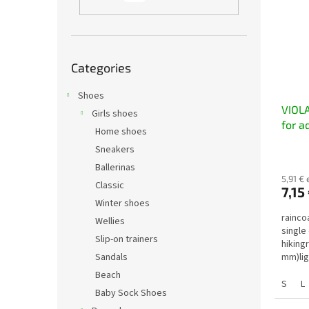
t
s
o
o
f
r
p
t
Skip
r
i
Categories
categories
o
n
d
Shoes
g
VIOLA
u
Girls shoes
for a
c
Home shoes
t
Sneakers
s
Ballerinas
5,91 € 
Classic
7,15
Winter shoes
rainco
Wellies
single
Slip-on trainers
hikingr
Sandals
mm)lig
the...
Beach
S
L
Baby Sock Shoes