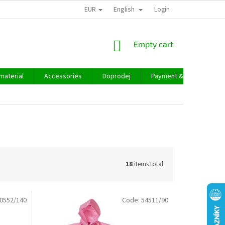
EUR
English
Login
SHOPPING
Empty cart
CART
material
Accessories
Doprodej
Payment & delivery
18
items total
0552/140
Code:
54511/90