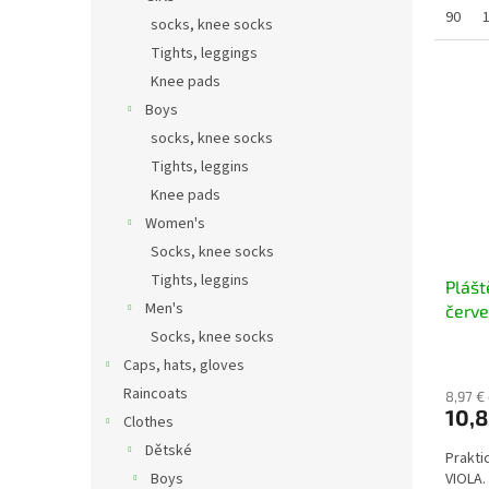
90
socks, knee socks
Tights, leggings
Knee pads
Boys
socks, knee socks
Tights, leggins
Knee pads
Women's
Socks, knee socks
Tights, leggins
Plášt
Men's
červe
Socks, knee socks
Caps, hats, gloves
Raincoats
8,97 €
10,8
Clothes
Dětské
Prakti
Boys
VIOLA.