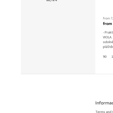
from 7
from
- Prak
VIOLA.
odolné
pláště
velikos
90
F
o
o
t
e
Informac
r
Terms and 