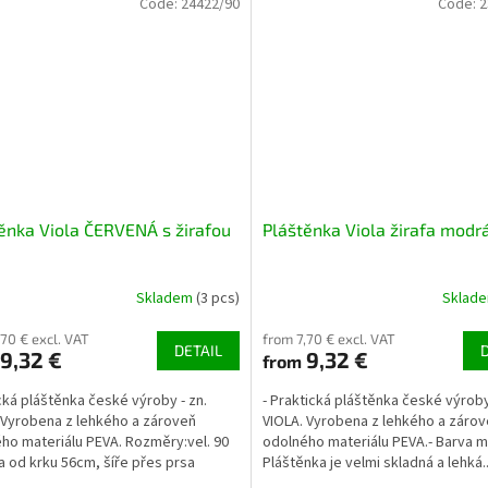
Code:
24422/90
Code:
2
ěnka Viola ČERVENÁ s žirafou
Pláštěnka Viola žirafa modr
Skladem
(3 pcs)
Sklad
,70 € excl. VAT
from 7,70 € excl. VAT
DETAIL
9,32 €
9,32 €
from
cká pláštěnka české výroby - zn.
- Praktická pláštěnka české výroby
 Vyrobena z lehkého a zároveň
VIOLA. Vyrobena z lehkého a záro
ho materiálu PEVA. Rozměry:vel. 90
odolného materiálu PEVA.- Barva m
lka od krku 56cm, šíře přes prsa
Pláštěnka je velmi skladná a lehká.
 , délka rukávu...
velikosti cca...