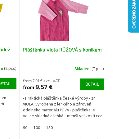
ládež
Pláštěnka Viola RŮŽOVÁ s koníkem
em
(2 pcs)
Skladem
(7 pcs)
from 7,91 € excl. VAT
DETAIL
DETAIL
9,57 €
from
 zn.
- Praktická pláštěnka české výroby - zn.
veň
VIOLA. Vyrobena z lehkého a zároveň
odolného materiálu PEVA.- pláštěnka je
velice skladná a lehká ...menší velikosti cca
lů...
100g, větší cca...
90
100
130