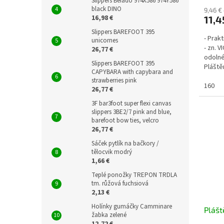
Slippers Befado 974X586 974Y586
black DINO
9,46 €
16,98 €
11,4
Slippers BAREFOOT 395
- Prak
unicornes
- zn. 
26,77 €
odolné
Slippers BAREFOOT 395
Pláště
CAPYBARA with capybara and
Rozměr
strawberries pink
160
26,77 €
3F bar3foot super flexi canvas
slippers 3BE2/7 pink and blue,
barefoot bow ties, velcro
26,77 €
Sáček pytlík na bačkory /
tělocvik modrý
1,66 €
Teplé ponožky TREPON TRDLA
tm. růžová fuchsiová
2,13 €
Holínky gumáčky Camminare
Plášt
žabka zelené
12,72 €