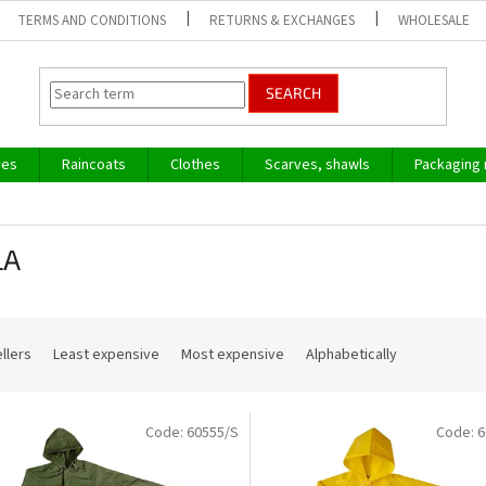
TERMS AND CONDITIONS
RETURNS & EXCHANGES
WHOLESALE
SEARCH
ves
Raincoats
Clothes
Scarves, shawls
Packaging 
LA
llers
Least expensive
Most expensive
Alphabetically
Code:
60555/S
Code:
6