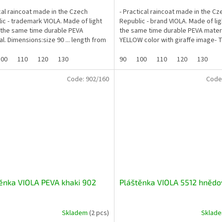
cal raincoat made in the Czech
- Practical raincoat made in the Cz
ic - trademark VIOLA. Made of light
Republic - brand VIOLA. Made of lig
 the same time durable PEVA
the same time durable PEVA materi
al. Dimensions:size 90 ... length from
YELLOW color with giraffe image- 
ck 56 cm,...
raincoat is very...
100
110
120
130
90
100
110
120
130
Code:
902/160
Code
ěnka VIOLA PEVA khaki 902
Pláštěnka VIOLA 5512 hnědo
Skladem
(2 pcs)
Sklad