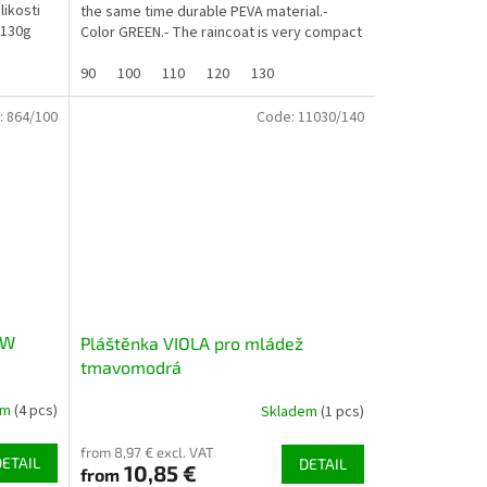
likosti
the same time durable PEVA material.-
 130g
Color GREEN.- The raincoat is very compact
and light...
90
100
110
120
130
:
864/100
Code:
11030/140
OW
Pláštěnka VIOLA pro mládež
tmavomodrá
em
(4 pcs)
Skladem
(1 pcs)
from 8,97 € excl. VAT
DETAIL
DETAIL
10,85 €
from