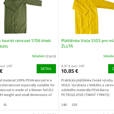
 tourist raincoat 5706 khaki
Pláštěnka Viola 5503 pro m
dults
ŽLUTÁ
Skladem
(2 pcs)
Sklad
excl. VAT
8,97 € excl. VAT
DETAIL
 €
10,85 €
at material 100% PEVAraincoat in a
Praktická pláštěnka české výroby -
 colorraincoat especially suitable for
VIOLA. Vyrobena z lehkého a záro
aincoat is made of a thinner foil (0.1
odolného materiálu PEVA.Barva
ht weight and small dimensions of
PETROLEJOVÁ (TMAVÝ TYRKYS)
Rozměry:vel. 140 ...délka od krku do
XL
140
150