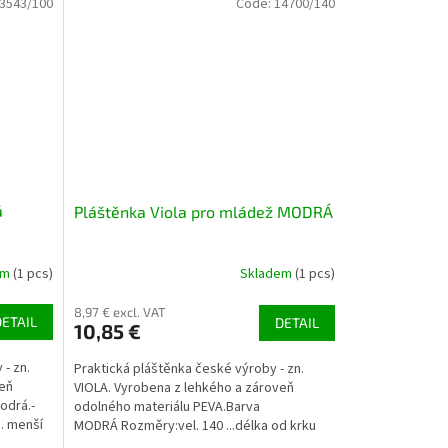
3543/100
Code:
14700/140
á
Pláštěnka Viola pro mládež MODRÁ
em
(1 pcs)
Skladem
(1 pcs)
8,97 € excl. VAT
DETAIL
DETAIL
10,85 €
 - zn.
Praktická pláštěnka české výroby - zn.
veň
VIOLA. Vyrobena z lehkého a zároveň
odrá.-
odolného materiálu PEVA.Barva
.. menší
MODRÁ Rozměry:vel. 140 ...délka od krku
dolů 79,5cm, šíře přes prsa...