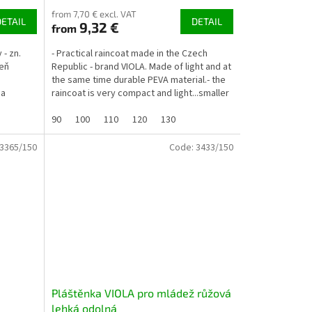
from 7,70 € excl. VAT
DETAIL
DETAIL
9,32 €
from
 - zn.
- Practical raincoat made in the Czech
veň
Republic - brand VIOLA. Made of light and at
the same time durable PEVA material.- the
 a
raincoat is very compact and light...smaller
size...
90
100
110
120
130
3365/150
Code:
3433/150
Pláštěnka VIOLA pro mládež růžová
lehká odolná