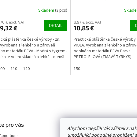
Skladem
(3 pcs)
Sklad
,70 € excl. VAT
8,97 € excl. VAT
DETAIL
9,32 €
10,85 €
tická pláštěnka české výroby - zn.
Praktická pláštěnka české výroby -
 Vyrobena z lehkého a zároveň
VIOLA. Vyrobena z lehkého a záro
ho materiálu PEVA.- Modrá s tygrem-
odolného materiálu PEVA.Barva
nka je velmi skladná a lehká... menší
PETROLEJOVÁ (TMAVÝ TYRKYS)
ti cca...
Rozměry:vel. 140 ...délka od krku do
100
110
120
150
L
i
s
t
i
n
g
c
e pro vás
Abychom zlepšili Váš zážitek z n
o
umožňující pohodlné prohlížení 
n
Conditions