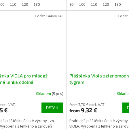
100
110
120
130
90
100
110
120
130
Code:
14460/140
Code:
ěnka VIOLA pro mládež
Pláštěnka Viola zelenomodr
ná lehká odolná
tygrem
Skladem
(5 pcs)
Sklad
 excl. VAT
from 7,70 € excl. VAT
DETAIL
5 €
9,32 €
from
cká pláštěnka české výroby - zn.
Praktická pláštěnka české výroby -
 Vyrobena z lehkého a zároveň
VIOLA. Vyrobena z lehkého a záro