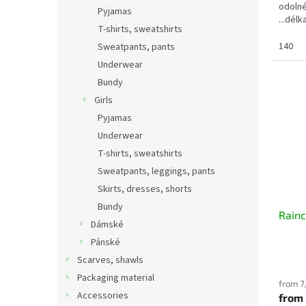
odolné
Pyjamas
...dél
T-shirts, sweatshirts
50cm, 
140
Sweatpants, pants
Underwear
Bundy
Girls
Pyjamas
Underwear
T-shirts, sweatshirts
Sweatpants, leggings, pants
Skirts, dresses, shorts
Bundy
Rainc
Dámské
Pánské
Scarves, shawls
Packaging material
from 7
Accessories
from