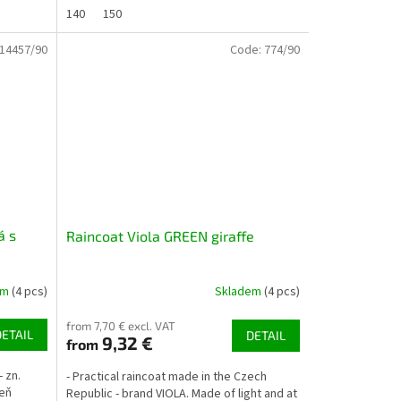
140
150
14457/90
Code:
774/90
á s
Raincoat Viola GREEN giraffe
em
(4 pcs)
Skladem
(4 pcs)
from 7,70 € excl. VAT
DETAIL
DETAIL
9,32 €
from
 zn.
- Practical raincoat made in the Czech
veň
Republic - brand VIOLA. Made of light and at