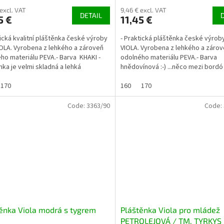
 excl. VAT
9,46 € excl. VAT
DETAIL
5 €
11,45 €
tická kvalitní pláštěnka české výroby
- Praktická pláštěnka české výroby
VIOLA. Vyrobena z lehkého a zároveň
VIOLA. Vyrobena z lehkého a záro
ho materiálu PEVA.- Barva KHAKI -
odolného materiálu PEVA.- Barva
nka je velmi skladná a lehká
hnědovínová :-) ...něco mezi bordó
y:vel....
hnědou - rezevou :-)-...
170
160
170
Code:
3363/90
Code:
ěnka Viola modrá s tygrem
Pláštěnka Viola pro mládež
PETROLEJOVÁ / TM. TYRKYS