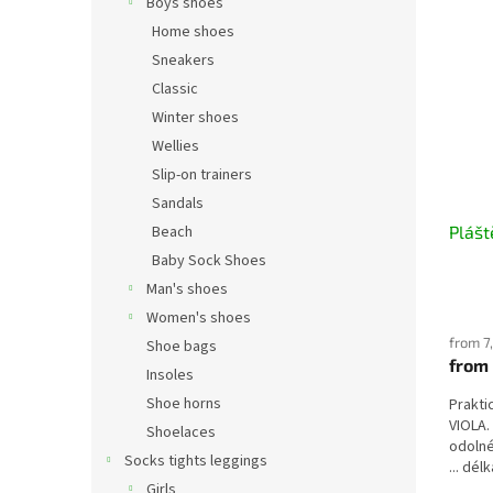
Boys shoes
Home shoes
Sneakers
Classic
Winter shoes
Wellies
Slip-on trainers
Sandals
Beach
Plášt
Baby Sock Shoes
Man's shoes
Women's shoes
from 7
Shoe bags
from
Insoles
Shoe horns
Prakti
VIOLA.
Shoelaces
odolné
Socks tights leggings
... dé
41,5cm
Girls