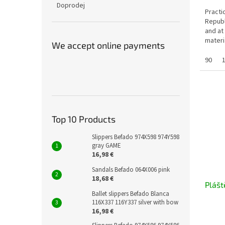
Doprodej
Practi
Republ
and at
materi
We accept online payments
the ne
90
Top 10 Products
Slippers Befado 974X598 974Y598
gray GAME
16,98 €
Sandals Befado 064X006 pink
18,68 €
Plášt
Ballet slippers Befado Blanca
116X337 116Y337 silver with bow
16,98 €