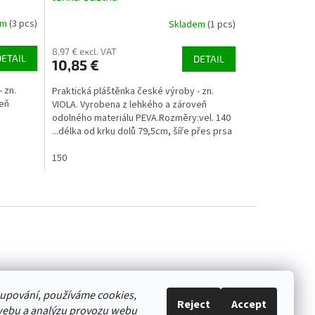
em
(3 pcs)
Skladem
(1 pcs)
8,97 € excl. VAT
DETAIL
DETAIL
10,85 €
 zn.
Praktická pláštěnka české výroby - zn.
veň
VIOLA. Vyrobena z lehkého a zároveň
odolného materiálu PEVA.Rozměry:vel. 140
...délka od krku dolů 79,5cm, šíře přes prsa
lů...
50cm, délka...
150
akupování, používáme cookies,
Reject
Accept
webu a analýzu provozu webu