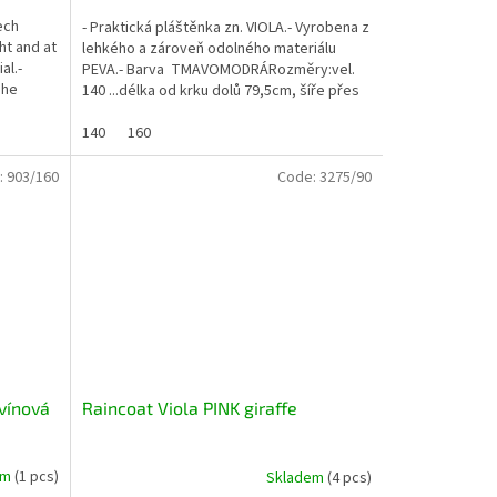
ech
- Praktická pláštěnka zn. VIOLA.- Vyrobena z
ht and at
lehkého a zároveň odolného materiálu
al.-
PEVA.- Barva TMAVOMODRÁRozměry:vel.
The
140 ...délka od krku dolů 79,5cm, šíře přes
prsa 50cm,...
140
160
:
903/160
Code:
3275/90
vínová
Raincoat Viola PINK giraffe
em
(1 pcs)
Skladem
(4 pcs)