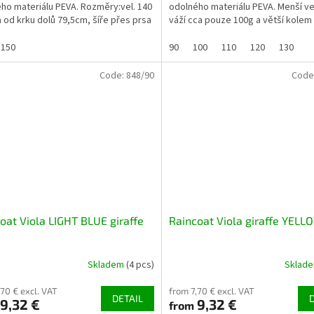
ho materiálu PEVA. Rozměry:vel. 140
odolného materiálu PEVA. Menší ve
ka od krku dolů 79,5cm, šíře přes prsa
váží cca pouze 100g a větší kolem
délka...
Rozměry:vel. 90 ......
150
90
100
110
120
130
Code:
848/90
Code
oat Viola LIGHT BLUE giraffe
Raincoat Viola giraffe YELL
Skladem
(4 pcs)
Sklad
,70 € excl. VAT
from 7,70 € excl. VAT
DETAIL
9,32 €
9,32 €
from