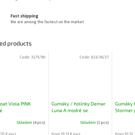
Fast shipping
We are among the fastest on the market
ed products
Code:
3275/90
Code:
823/36/37
oat Viola PINK
Gumáky / holínky Demar
Gumáky 
fe
Luna A modré se
Stormer p
zateplením, ultralehké
Skladem
(4 pcs)
Skladem
(2 pcs)
70 € excl.
from 19,31 € excl.
from 10,51