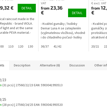
VAT
€ excl. VAT
9,32 €
23,36
12
from
from
DETAIL
€
€
DETAIL
tical raincoat made in the
Republic - brand VIOLA.
- Kvalitní gumáky / holínky
- Kvalitní 
f light and at the same
Demar Luna A se zateplením
gumáčky z
urable PEVA material.-
(vyjímatelnou vložkou), vhodné
protiskluz
incoat is very compact
i do chladného počasí- holíny
atraktivní
ht...smaller size...
jsou ULTRALEHKÉ- vložku lze
níže:
100
110
120
130
prát při teplotách do 40°C-...
36/37
41/42
20/21
22
nts
Description
Alternative (6)
Discussion
Other in
22/23
em
(31 pcs)
| 27560/22/23
EAN:
5903041993513
24/25
em
(28 pcs)
| 27560/24/25
EAN:
5903041993520