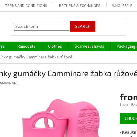
TERMS AND CONDITIONS
RETURNS & EXCHANGES
WHOLESALE
SEARCH
ves
Raincoats
Clothes
Scarves, shawls
Packaging 
línky gumáčky Camminare žabka růžové
ínky gumáčky Camminare žabka růžov
AMMINARE
fro
from
10,
Measure
CHOOS
price:
-
Kvalitn