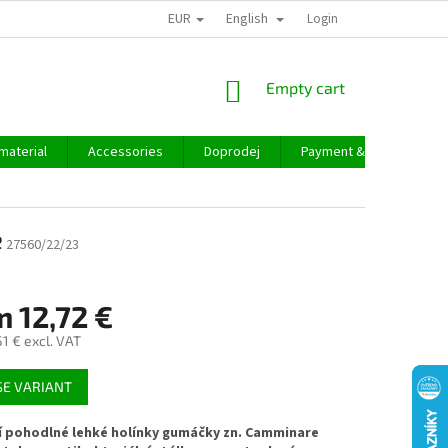
EUR
English
Login
SHOPPING
Empty cart
CART
material
Accessories
Doprodej
Payment & delivery
é
27560/22/23
m
12,72 €
51 €
excl. VAT
E VARIANT
í pohodlné lehké holínky gumáčky zn. Camminare