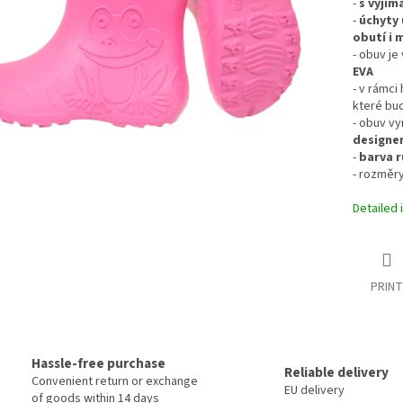
-
s vyjím
-
úchyty 
obutí i m
- obuv j
EVA
- v rámci
které bud
- obuv vy
designe
-
barva 
- rozměry
Detailed 
PRINT
Hassle-free purchase
Reliable delivery
Convenient return or exchange
EU delivery
of goods within 14 days