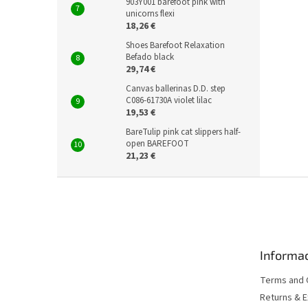
903Y001 barefoot pink with
unicorns flexi
18,26 €
Shoes Barefoot Relaxation
Befado black
29,74 €
Canvas ballerinas D.D. step
C086-61730A violet lilac
19,53 €
BareTulip pink cat slippers half-
open BAREFOOT
21,23 €
F
o
o
t
e
Informac
r
Terms and 
Returns & 