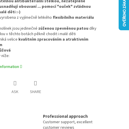
atelnou antibakteriální stélkou, nezateplené
usnadňují obouvaní ... pomocí "oušek" zvládnou
alé děti :-)
e vyrobena z vyjímečně lehkého
flexibilního materiálu
 holínek jsou jedinečné
zúženou zpevněnou patou
díky
ou v těchto botách pěkně chodit i malé děti
niká velice
kvalitním zpracováním a atraktivním
m
růžová
 níže:
information
ASK
SHARE
Professional approach
Customer support, excellent
customer reviews