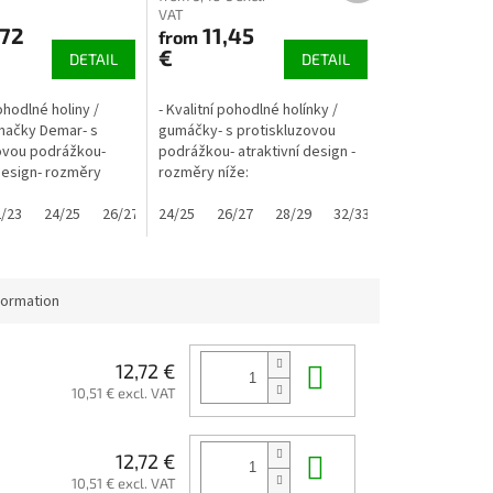
VAT
,72
11,45
from
€
DETAIL
DETAIL
pohodlné holiny /
- Kvalitní pohodlné holínky /
načky Demar- s
gumáčky- s protiskluzovou
ovou podrážkou-
podrážkou- atraktivní design -
 design- rozměry
rozměry níže:
/23
24/25
26/27
24/25
28/29
26/27
30/31
28/29
32/33
32/33
34/35
formation
Add to cart
12,72 €
10,51 € excl. VAT
Add to cart
12,72 €
10,51 € excl. VAT