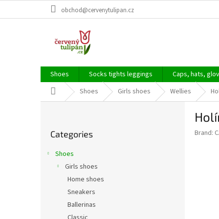
Skip
obchod@cervenytulipan.cz
to
content
Shoes
Socks tights leggings
Caps, hats, glo
Home
Shoes
Girls shoes
Wellies
Ho
S
Hol
i
Skip
d
Brand:
C
Categories
categories
e
b
Shoes
a
Girls shoes
r
Home shoes
Sneakers
Ballerinas
Classic