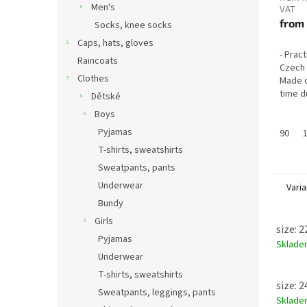
Men's
VAT
from
Socks, knee socks
Caps, hats, gloves
- Prac
Raincoats
Czech 
Clothes
Made o
time d
Dětské
the ra
Boys
and lig
Pyjamas
90
T-shirts, sweatshirts
Sweatpants, pants
Underwear
Varia
Bundy
Girls
size: 
Pyjamas
Sklad
Underwear
T-shirts, sweatshirts
size: 
Sweatpants, leggings, pants
Sklad