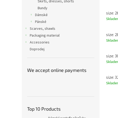
Skirts, dresses, shorts
Bundy
size: 
Dámské
Sklad
Pánské
Scarves, shawls
size: 
Packaging material
Sklad
Accessories
Doprodej
size: 
Sklad
We accept online payments
size: 
Sklad
Top 10 Products