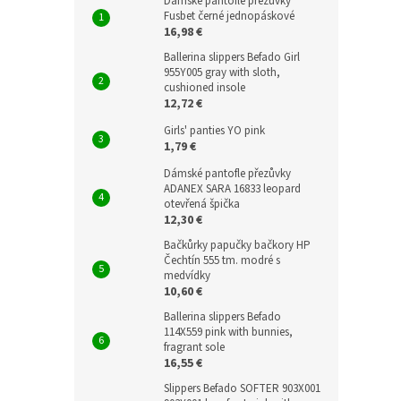
Dámské pantofle přezůvky
Fusbet černé jednopáskové
16,98 €
Ballerina slippers Befado Girl
955Y005 gray with sloth,
cushioned insole
12,72 €
Girls' panties YO pink
1,79 €
Dámské pantofle přezůvky
ADANEX SARA 16833 leopard
otevřená špička
12,30 €
Bačkůrky papučky bačkory HP
Čechtín 555 tm. modré s
medvídky
10,60 €
Ballerina slippers Befado
114X559 pink with bunnies,
fragrant sole
16,55 €
Slippers Befado SOFTER 903X001