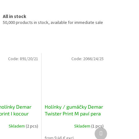
All in stock
50,000 products in stock, available for immediate sale
Code:
891/20/21
Code:
2066/24/25
holínky Demar
Holínky / gumáčky Demar
rint I kocour
Twister Print M paví pera
Skladem
(2 pcs)
Skladem
(1 pcs)
Next
product
from 9,46 € excl.