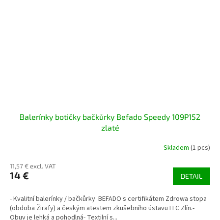
Balerínky botičky bačkůrky Befado Speedy 109P152
zlaté
Skladem
(1 pcs)
11,57 € excl. VAT
14 €
DETAIL
- Kvalitní balerínky / bačkůrky BEFADO s certifikátem Zdrowa stopa
(obdoba Žirafy) a českým atestem zkušebního ústavu ITC Zlín.-
Obuv je lehká a pohodlná- Textilní s...