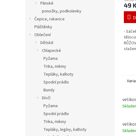
Pánské
49 
ponožky, podkolenky
D
Čepice, rukavice
Pláštěnky
- Sáče
Oblečení
tělocv
Dětské
RŮŽOVÁ
stažen
Chlapecké
barva 
Pyžama
Trika, mikiny
Tepláky, kalhoty
Varia
Spodní prádlo
Bundy
Dívčí
velikos
Pyžama
Sklad
Spodní prádlo
Trika, mikiny
velikos
Tepláky, legíny, kalhoty
Sklad