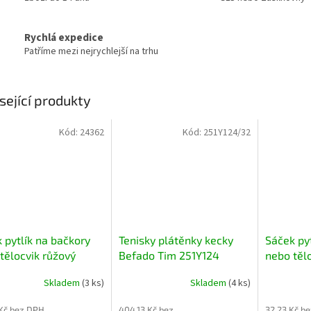
Rychlá expedice
Patříme mezi nejrychlejší na trhu
sející produkty
Kód:
24362
Kód:
251Y124/32
 pytlík na bačkory
Tenisky plátěnky kecky
Sáček py
tělocvik růžový
Befado Tim 251Y124
nebo těl
duhové
Skladem
(3 ks)
Skladem
(4 ks)
Kč bez DPH
404,13 Kč bez
32,23 Kč b