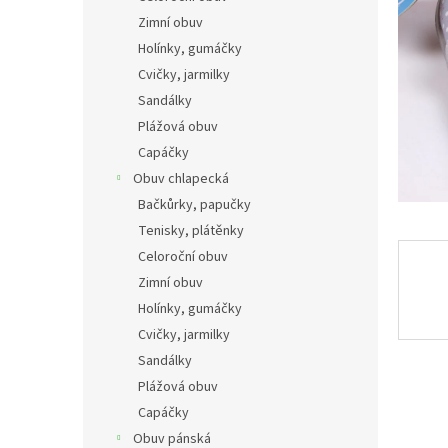
n
Zimní obuv
e
Holínky, gumáčky
l
Cvičky, jarmilky
Sandálky
Plážová obuv
Capáčky
Obuv chlapecká
Bačkůrky, papučky
Tenisky, plátěnky
Celoroční obuv
Zimní obuv
Holínky, gumáčky
Cvičky, jarmilky
Sandálky
Plážová obuv
Capáčky
Obuv pánská