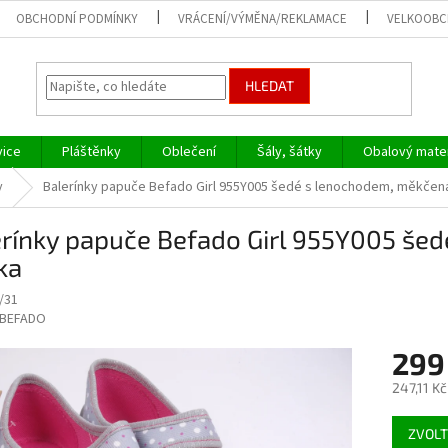
OBCHODNÍ PODMÍNKY
VRÁCENÍ/VÝMĚNA/REKLAMACE
VELKOOB
HLEDAT
vice
Pláštěnky
Oblečení
Šály, šátky
Obalový mater
y
Balerínky papuče Befado Girl 955Y005 šedé s lenochodem, měkčená
erínky papuče Befado Girl 955Y005 še
ka
/31
BEFADO
299
247,11 K
Měrná
ZVOLT
cena: