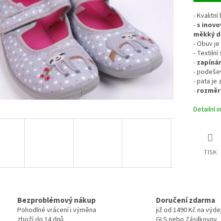
- Kvalitní
-
s inovo
měkký d
- Obuv je
- Textiln
-
zapínán
- podešev 
- pata je
-
rozměry
Detailní 
TISK
Bezproblémový nákup
Doručení zdarma
Pohodlné vrácení i výměna
již od 1490 Kč na výde
zboží do 14 dnů
GLS nebo Zásilkovny