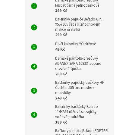
Dámské pantofle přezůvky
Fusbet černé jednopáskové
399 Kč
Balerínky papuče Befado Girl
955Y005 šedé s lenochodem,
měkčená stélka
299 Kč
Dívčí kalhotky YO růžové
42 Kč
Dámské pantofle přezůvky
ADANEX SARA 16833 leopard
otevřená špička
289 Kč
Bačkůrky papučky bačkory HP
Čechtín 555 tm. modré s
medvídky
249 Kč
Balerínky bačkůrky Befado
114X559 růžové se zajíčky,
voňavá podrážka
389 Kč
Bačkory papuče Befado SOFTER