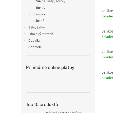
Sukně, šaty, šortky
Bundy
velikos
Dámské
Sklad
Pánské
Šály, šátky
velikos
Obalový materiál
Sklad
Doplňky
Doprodej
velikos
Sklad
Přijímáme online platby
velikos
Sklad
Top 10 produktů