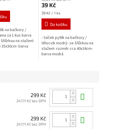
39 Kč
Měrná
39 Kč / 1 ks
šíku
cena:
Do košíku
lík na bačkory /
cena za 1 kus barva
- Sáček pytlík na bačkory /
šňůrkou na stažení-
tělocvik modrý- se šňůrkou na
 35x30cm- barva
stažení- rozměr cca 40x34cm-
barva modrá
Do košíku
299 Kč
247,11 Kč bez DPH
Do košíku
299 Kč
247,11 Kč bez DPH