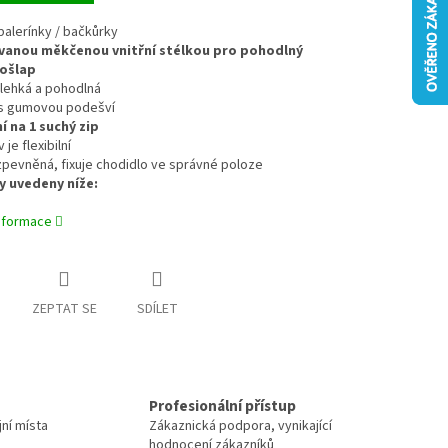
 balerínky / bačkůrky
vanou měkčenou vnitřní stélkou pro pohodlný
ošlap
 lehká a pohodlná
í s gumovou podešví
í na 1 suchý zip
je flexibilní
 zpevněná, fixuje chodidlo ve správné poloze
 uvedeny níže:
informace
ZEPTAT SE
SDÍLET
Profesionální přístup
jní místa
Zákaznická podpora, vynikající
hodnocení zákazníků