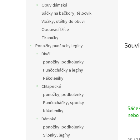
Obuv dámská
Sáčky na bačkory, tělocvik
Vložky, stélky do obuvi
Obouvací lžíce
Tkaničky
Souvi
Ponožky punčochy legíny
Dívčí
ponožky, podkolenky
Punčocháčky a legíny
Nákoleníky
Chlapecké
ponožky, podkolenky
Punčocháčky, spodky
Sáček
Nákoleníky
nebo 
Dámské
ponožky, podkolenky
Silonky, legíny
40,50 