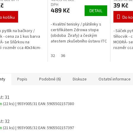
Kč
39 Kč
DPH
489 Kč
DETAIL
o košíku
Do ko
- Kvalitní tenisky / plátěnky s
certifikátem Zdrowa stopa
k pytlík na bačkory /
- Sáček pyt
(obdoba Žirafy) a českým
ik - cena za 1 kus barva
tělocvik - 
atestem zkušebního ústavu ITC
- se šňůrkou na
MODRÁ- se 
Zlín.- falešné gumové tkaničky
í- rozměr cca 40x34cm-
rozměr cca
(nešněrují se), boty se...
růžová
MODRÁ
32
36
nty
Popis
Podobné (6)
Diskuze
Ostatní informace
t: 31
em
(22 ks)
| 955Y005/31
EAN:
5905502157380
t: 32
em
(21 ks)
| 955Y005/32
EAN:
5905502157397