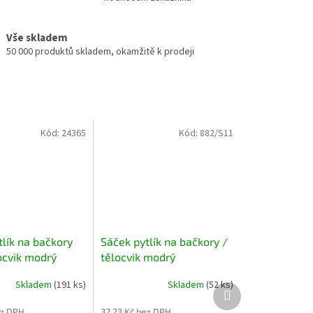
Vše skladem
50 000 produktů skladem, okamžitě k prodeji
Kód:
24365
Kód:
882/S11
tlík na bačkory
Sáček pytlík na bačkory /
ocvik modrý
tělocvik modrý
Skladem
(191 ks)
Skladem
(52 ks)
Další
produkt
ez DPH
32,23 Kč bez DPH