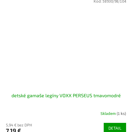
Kód:
58930/98/104
detské gamaše legíny VOXX PERSEUS tmavomodré
Skladem
(1 ks)
5,94 € bez DPH
DETAIL
7,19 €