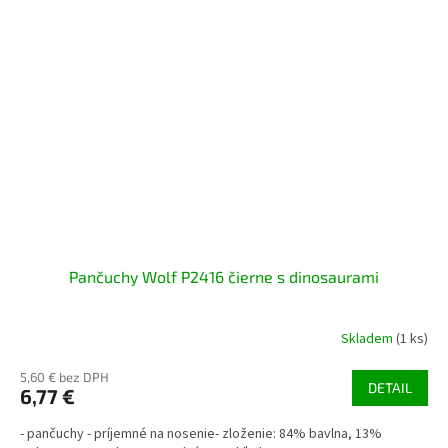
Pančuchy Wolf P2416 čierne s dinosaurami
Skladem
(1 ks)
5,60 € bez DPH
DETAIL
6,77 €
- pančuchy - príjemné na nosenie- zloženie: 84% bavlna, 13%