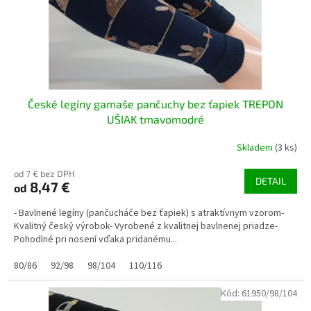
u
k
t
o
v
České legíny gamaše pančuchy bez ťapiek TREPON
UŠIAK tmavomodré
Skladem
(3 ks)
od 7 € bez DPH
DETAIL
8,47 €
od
- Bavlnené legíny (pančucháče bez ťapiek) s atraktívnym vzorom-
Kvalitný český výrobok- Vyrobené z kvalitnej bavlnenej priadze-
Pohodlné pri nosení vďaka pridanému...
80/86
92/98
98/104
110/116
Kód:
61950/98/104