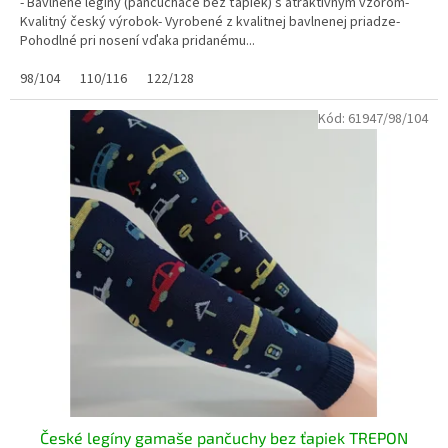
- Bavlnené legíny (pančucháče bez ťapiek) s atraktívnym vzorom-
Kvalitný český výrobok- Vyrobené z kvalitnej bavlnenej priadze-
Pohodlné pri nosení vďaka pridanému...
98/104
110/116
122/128
Kód:
61947/98/104
České legíny gamaše pančuchy bez ťapiek TREPON