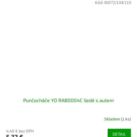
Kód:
60372/104/110
Punčocháče YO RAB0004C šedé s autem
Skladem
(1 ks)
4,40 € bez DPH
DETAIL
5,32 €