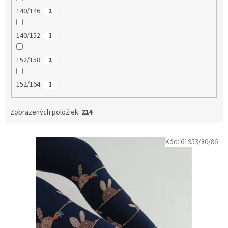
140/146
2
140/152
1
152/158
2
152/164
1
Zobrazených položiek:
214
V
Kód:
61953/80/86
ý
p
i
s
p
r
o
d