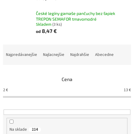
České legíny gamaše pančuchy bez ťapiek
TREPON SEMAFOR tmavomodré
Skladem
(3 ks)
8,47 €
od
R
a
Najpredávanejšie
Najlacnejšie
Najdrahšie
Abecedne
d
e
n
Cena
i
e
2
€
13
€
p
r
o
d
u
k
Na sklade
214
t