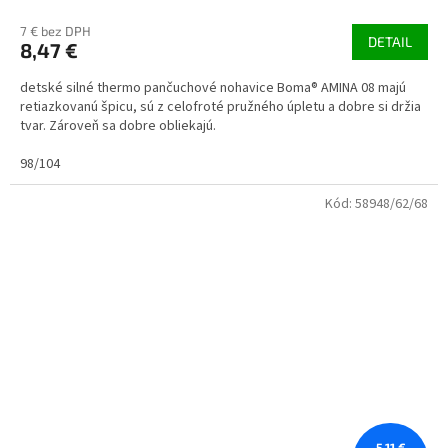
7 € bez DPH
DETAIL
8,47 €
detské silné thermo pančuchové nohavice Boma® AMINA 08 majú
retiazkovanú špicu, sú z celofroté pružného úpletu a dobre si držia
tvar. Zároveň sa dobre obliekajú.
98/104
Kód:
58948/62/68
5,11 €