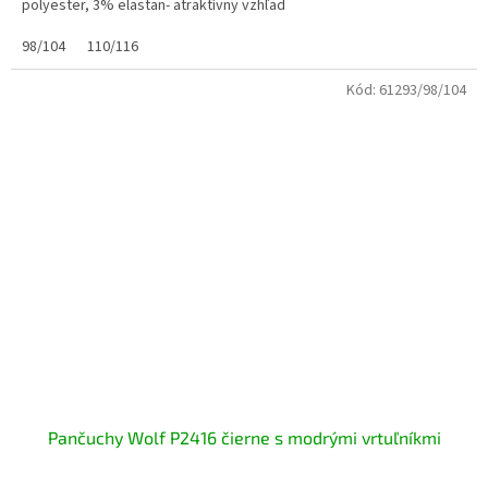
polyester, 3% elastan- atraktívny vzhľad
98/104
110/116
Kód:
61293/98/104
Pančuchy Wolf P2416 čierne s modrými vrtuľníkmi