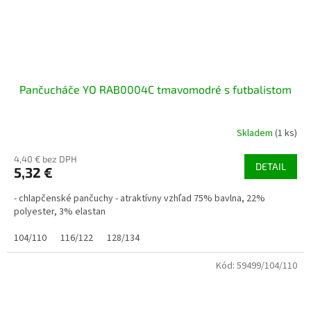
Pančucháče YO RAB0004C tmavomodré s futbalistom
Skladem
(1 ks)
4,40 € bez DPH
DETAIL
5,32 €
- chlapčenské pančuchy - atraktívny vzhľad 75% bavlna, 22%
polyester, 3% elastan
104/110
116/122
128/134
Kód:
59499/104/110