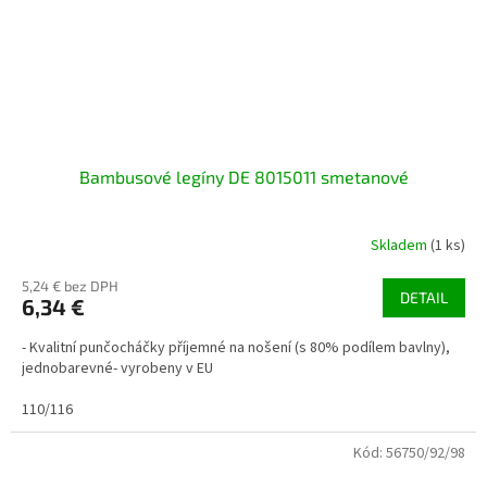
Bambusové legíny DE 8015011 smetanové
Skladem
(1 ks)
5,24 € bez DPH
DETAIL
6,34 €
- Kvalitní punčocháčky příjemné na nošení (s 80% podílem bavlny),
jednobarevné- vyrobeny v EU
110/116
Kód:
56750/92/98