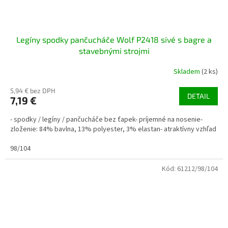
Legíny spodky pančucháče Wolf P2418 sivé s bagre a
stavebnými strojmi
Skladem
(2 ks)
5,94 € bez DPH
DETAIL
7,19 €
- spodky / legíny / pančucháče bez ťapek- príjemné na nosenie-
zloženie: 84% bavlna, 13% polyester, 3% elastan- atraktívny vzhľad
98/104
Kód:
61212/98/104