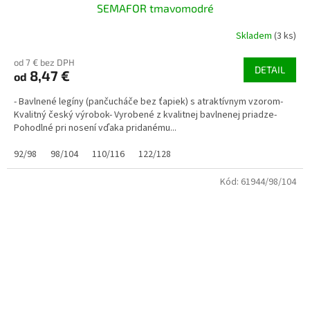
SEMAFOR tmavomodré
Skladem
(3 ks)
od 7 € bez DPH
DETAIL
8,47 €
od
- Bavlnené legíny (pančucháče bez ťapiek) s atraktívnym vzorom-
Kvalitný český výrobok- Vyrobené z kvalitnej bavlnenej priadze-
Pohodlné pri nosení vďaka pridanému...
92/98
98/104
110/116
122/128
Kód:
61944/98/104