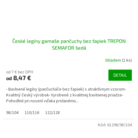
České legíny gamaše pančuchy bez ťapiek TREPON
SEMAFOR šedá
Skladem
(1 ks)
od 7 € bez DPH
DETAIL
8,47 €
od
- Bavlnené legíny (pančucháče bez ťapiek) s atraktívnym vzorom-
Kvalitný český výrobok- Vyrobené z kvalitnej bavlnenej priadze-
Pohodlné pri nosení vďaka pridanému...
98/104
110/116
122/128
Kód:
61296/98/104