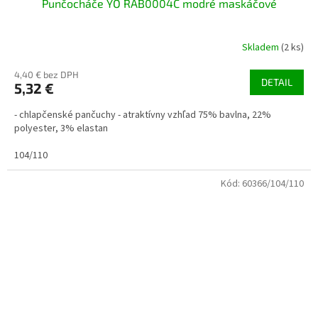
Punčocháče YO RAB0004C modré maskáčové
Skladem
(2 ks)
4,40 € bez DPH
DETAIL
5,32 €
- chlapčenské pančuchy - atraktívny vzhľad 75% bavlna, 22%
polyester, 3% elastan
104/110
Kód:
60366/104/110