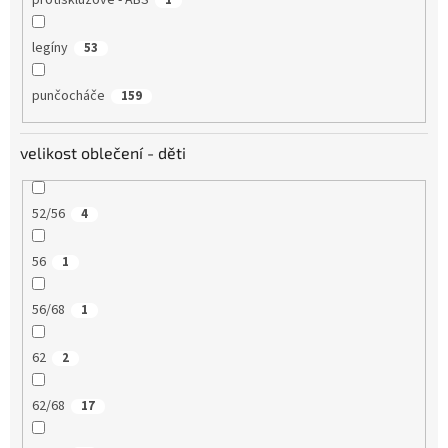
protiskluzové - ABS
1
legíny
53
punčocháče
159
velikost oblečení - děti
52/56
4
56
1
56/68
1
62
2
62/68
17