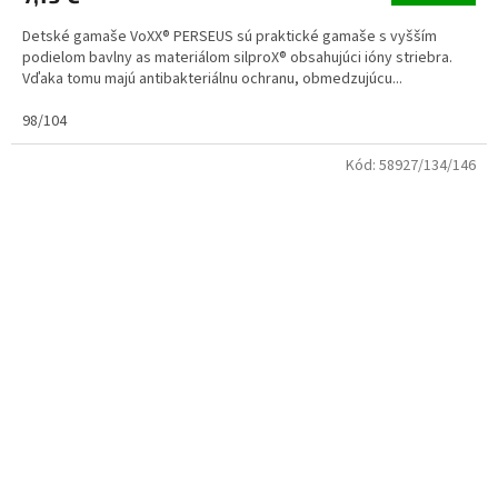
Detské gamaše VoXX® PERSEUS sú praktické gamaše s vyšším
podielom bavlny as materiálom silproX® obsahujúci ióny striebra.
Vďaka tomu majú antibakteriálnu ochranu, obmedzujúcu...
98/104
Kód:
58927/134/146