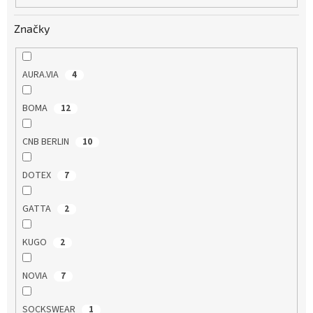
o
v
Značky
AURA.VIA
4
BOMA
12
CNB BERLIN
10
DOTEX
7
GATTA
2
KUGO
2
NOVIA
7
SOCKSWEAR
1