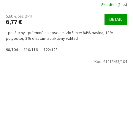
Skladem
(1 ks)
5,60 € bez DPH
DETAIL
6,77 €
- pančuchy - príjemné na nosenie- zloženie: 84% bavlna, 13%
polyester, 3% elastan- atraktívny vzhľad
98/104
110/116
122/128
Kód:
61215/98/104