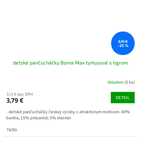
5,11 €
–25 %
detské pančucháčky Boma Max tyrkysové s tigrom
Skladem
(5 ks)
3,13 € bez DPH
DETAIL
3,79 €
- detské pančucháčky českej výroby s atraktívnym motívom- 80%
bavlna, 15% polyamid, 5% elastan
74/80