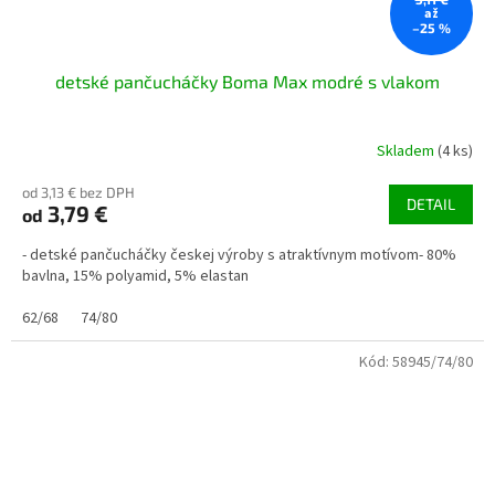
až
–25 %
detské pančucháčky Boma Max modré s vlakom
Skladem
(4 ks)
od 3,13 € bez DPH
DETAIL
3,79 €
od
- detské pančucháčky českej výroby s atraktívnym motívom- 80%
bavlna, 15% polyamid, 5% elastan
62/68
74/80
Kód:
58945/74/80