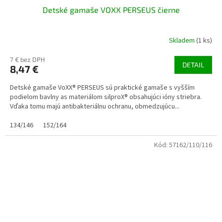
Detské gamaše VOXX PERSEUS čierne
Skladem
(1 ks)
7 € bez DPH
DETAIL
8,47 €
Detské gamaše VoXX® PERSEUS sú praktické gamaše s vyšším
podielom bavlny as materiálom silproX® obsahujúci ióny striebra.
Vďaka tomu majú antibakteriálnu ochranu, obmedzujúcu...
134/146
152/164
Kód:
57162/110/116