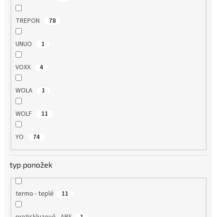
TREPON
78
UNUO
1
VOXX
4
WOLA
1
WOLF
11
YO
74
typ ponožek
termo - teplé
11