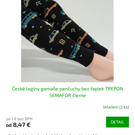
České legíny gamaše pančuchy bez ťapiek TREPON
SEMAFOR čierne
Skladem
(2 ks)
od 7 € bez DPH
DETAIL
8,47 €
od