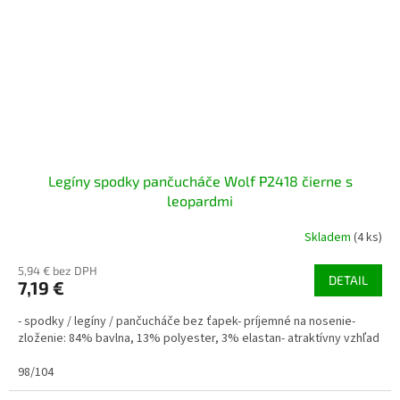
Legíny spodky pančucháče Wolf P2418 čierne s
leopardmi
Skladem
(4 ks)
5,94 € bez DPH
DETAIL
7,19 €
- spodky / legíny / pančucháče bez ťapek- príjemné na nosenie-
zloženie: 84% bavlna, 13% polyester, 3% elastan- atraktívny vzhľad
98/104