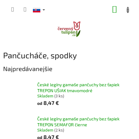
Prejsť
NÁKUP
na
obsah
KOŠÍK
Pančucháče, spodky
Najpredávanejšie
České legíny gamaše pančuchy bez ťapiek
TREPON UŠIAK tmavomodré
Skladem
(3 ks)
8,47 €
od
České legíny gamaše pančuchy bez ťapiek
TREPON SEMAFOR čierne
Skladem
(2 ks)
8,47 €
od