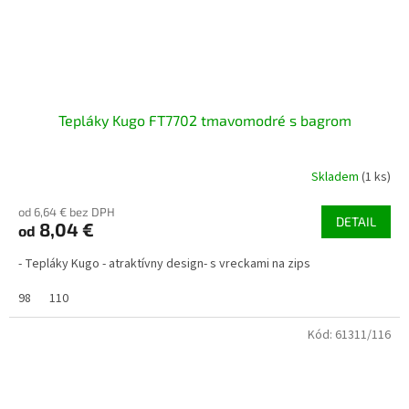
Tepláky Kugo FT7702 tmavomodré s bagrom
Skladem
(1 ks)
od 6,64 € bez DPH
DETAIL
8,04 €
od
- Tepláky Kugo - atraktívny design- s vreckami na zips
98
110
Kód:
61311/116