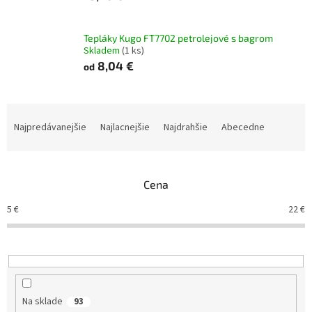
Tepláky Kugo FT7702 petrolejové s bagrom
Skladem
(1 ks)
8,04 €
od
R
a
Najpredávanejšie
Najlacnejšie
Najdrahšie
Abecedne
d
e
n
Cena
i
e
5
€
22
€
p
r
o
d
u
k
Na sklade
93
t