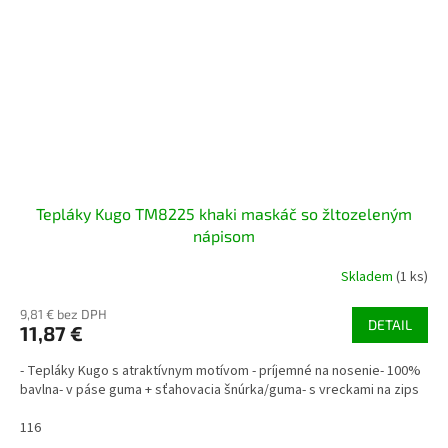
Tepláky Kugo TM8225 khaki maskáč so žltozeleným
nápisom
Skladem
(1 ks)
9,81 € bez DPH
DETAIL
11,87 €
- Tepláky Kugo s atraktívnym motívom - príjemné na nosenie- 100%
bavlna- v páse guma + sťahovacia šnúrka/guma- s vreckami na zips
116