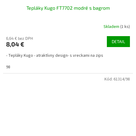
Tepláky Kugo FT7702 modré s bagrom
Skladem
(1 ks)
6,64 € bez DPH
DETAIL
8,04 €
- Tepláky Kugo - atraktívny design- s vreckami na zips
98
Kód:
61314/98