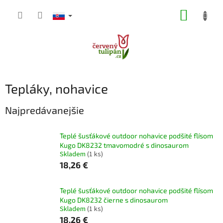
Prejsť
NÁKUP
na
obsah
KOŠÍK
Tepláky, nohavice
Najpredávanejšie
Teplé šusťákové outdoor nohavice podšité flísom
Kugo DK8232 tmavomodré s dinosaurom
Skladem
(1 ks)
18,26 €
Teplé šusťákové outdoor nohavice podšité flísom
Kugo DK8232 čierne s dinosaurom
Skladem
(1 ks)
18,26 €