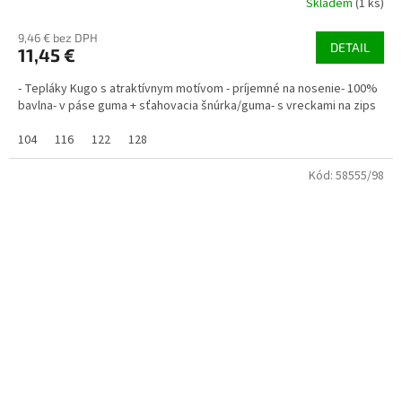
Skladem
(1 ks)
9,46 € bez DPH
DETAIL
11,45 €
- Tepláky Kugo s atraktívnym motívom - príjemné na nosenie- 100%
bavlna- v páse guma + sťahovacia šnúrka/guma- s vreckami na zips
104
116
122
128
Kód:
58555/98