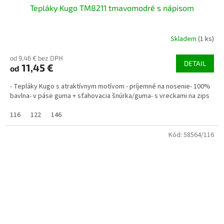
Tepláky Kugo TM8211 tmavomodré s nápisom
Skladem
(1 ks)
od 9,46 € bez DPH
DETAIL
11,45 €
od
- Tepláky Kugo s atraktívnym motívom - príjemné na nosenie- 100%
bavlna- v páse guma + sťahovacia šnúrka/guma- s vreckami na zips
116
122
146
Kód:
58564/116