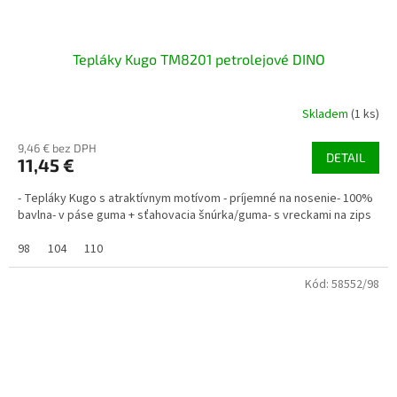
Tepláky Kugo TM8201 petrolejové DINO
Skladem
(1 ks)
9,46 € bez DPH
DETAIL
11,45 €
- Tepláky Kugo s atraktívnym motívom - príjemné na nosenie- 100%
bavlna- v páse guma + sťahovacia šnúrka/guma- s vreckami na zips
98
104
110
Kód:
58552/98