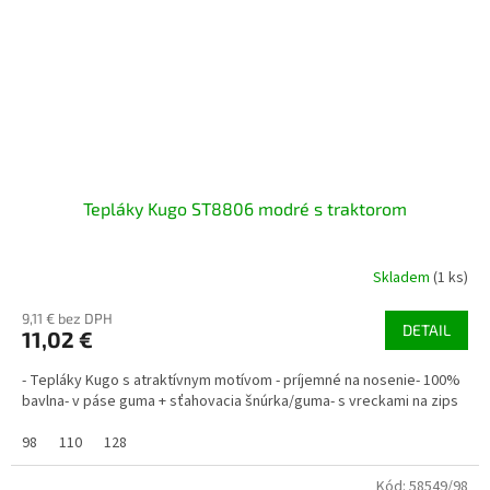
Tepláky Kugo ST8806 modré s traktorom
Skladem
(1 ks)
9,11 € bez DPH
DETAIL
11,02 €
- Tepláky Kugo s atraktívnym motívom - príjemné na nosenie- 100%
bavlna- v páse guma + sťahovacia šnúrka/guma- s vreckami na zips
98
110
128
Kód:
58549/98