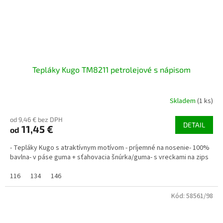
Tepláky Kugo TM8211 petrolejové s nápisom
Skladem
(1 ks)
od 9,46 € bez DPH
DETAIL
11,45 €
od
- Tepláky Kugo s atraktívnym motívom - príjemné na nosenie- 100%
bavlna- v páse guma + sťahovacia šnúrka/guma- s vreckami na zips
116
134
146
Kód:
58561/98