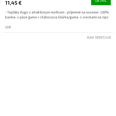
DETAIL
11,45 €
- Tepláky Kugo s atraktívnym motívom - príjemné na nosenie- 100%
bavlna- v páse guma + sťahovacia šnúrka/guma- s vreckami na zips
116
Kód:
58567/116