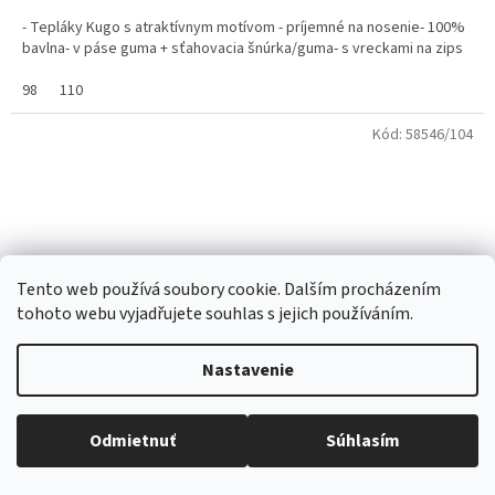
- Tepláky Kugo s atraktívnym motívom - príjemné na nosenie- 100%
bavlna- v páse guma + sťahovacia šnúrka/guma- s vreckami na zips
98
110
Kód:
58546/104
Tento web používá soubory cookie. Dalším procházením
tohoto webu vyjadřujete souhlas s jejich používáním.
Nastavenie
Odmietnuť
Súhlasím
Všetko skladom, tovar odosielame každý pracovný deň.
Tepláky Kugo ST8806 tmavomodré s traktorom