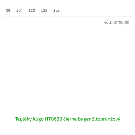
98
104
110
122
128
Kód:
58780/98
Tepláky Kugo HT0639 čierne bager žltooranžový