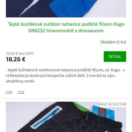
o
v
Teplé šusťákové outdoor nohavice podšité flísom Kugo
DK8232 tmavomodré s dinosaurom
Skladem
(1 ks)
15,09 € bez DPH
DETAIL
18,26 €
- teplé šuštiakové outdoorové nohavice podšité flísom, zn. Kugo - s
reflexnými prvkami pre bezpečie vašich detí- 2 vrecká na zips-
atraktívny motív
110
122
Kód:
61332/104