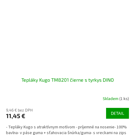
Tepláky Kugo TM8201 čierne s tyrkys DINO
Skladem
(1 ks)
9,46 € bez DPH
DETAIL
11,45 €
- Tepláky Kugo s atraktívnym motívom - príjemné na nosenie- 100%
bavlna- v páse guma + sťahovacia šnúrka/guma- s vreckami na zips