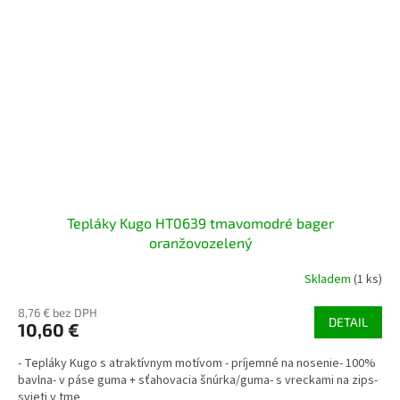
Tepláky Kugo HT0639 tmavomodré bager
oranžovozelený
Skladem
(1 ks)
8,76 € bez DPH
DETAIL
10,60 €
- Tepláky Kugo s atraktívnym motívom - príjemné na nosenie- 100%
bavlna- v páse guma + sťahovacia šnúrka/guma- s vreckami na zips-
svieti v tme