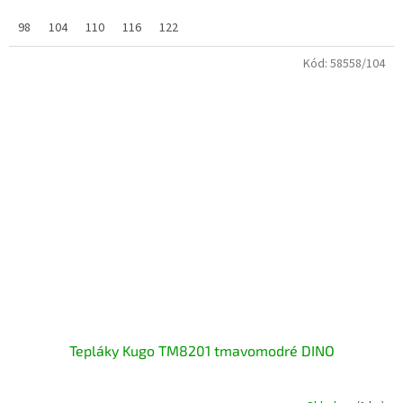
98
104
110
116
122
Kód:
58558/104
Tepláky Kugo TM8201 tmavomodré DINO