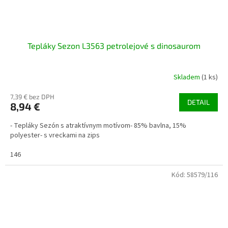
Tepláky Sezon L3563 petrolejové s dinosaurom
Skladem
(1 ks)
7,39 € bez DPH
DETAIL
8,94 €
- Tepláky Sezón s atraktívnym motívom- 85% bavlna, 15%
polyester- s vreckami na zips
146
Kód:
58579/116