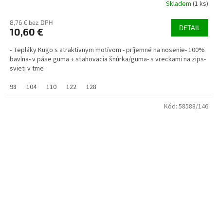
Skladem
(1 ks)
8,76 € bez DPH
DETAIL
10,60 €
- Tepláky Kugo s atraktívnym motívom - príjemné na nosenie- 100%
bavlna- v páse guma + sťahovacia šnúrka/guma- s vreckami na zips-
svieti v tme
98
104
110
122
128
Kód:
58588/146