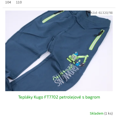
104
110
Kód:
61320/98
Tepláky Kugo FT7702 petrolejové s bagrom
Skladem
(1 ks)