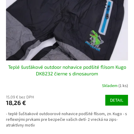
Teplé šusťákové outdoor nohavice podšité flísom Kugo
DK8232 čierne s dinosaurom
Skladem
(1 ks)
15,09 € bez DPH
DETAIL
18,26 €
- teplé šuštiakové outdoorové nohavice podšité flísom, zn. Kugo - s
reflexnými prvkami pre bezpečie vašich detí- 2 vrecká na zips-
atraktívny motív