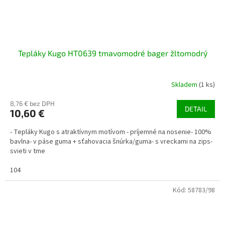
Tepláky Kugo HT0639 tmavomodré bager žltomodrý
Skladem
(1 ks)
8,76 € bez DPH
DETAIL
10,60 €
- Tepláky Kugo s atraktívnym motívom - príjemné na nosenie- 100%
bavlna- v páse guma + sťahovacia šnúrka/guma- s vreckami na zips-
svieti v tme
104
Kód:
58783/98