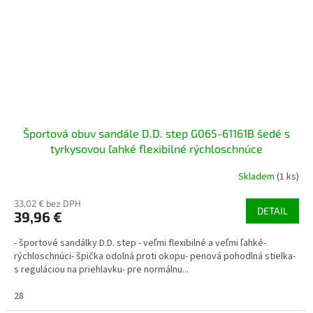
Športová obuv sandále D.D. step G065-61161B šedé s
tyrkysovou ľahké flexibilné rýchloschnúce
Skladem
(1 ks)
33,02 € bez DPH
DETAIL
39,96 €
- športové sandálky D.D. step - veľmi flexibilné a veľmi ľahké-
rýchloschnúci- špička odolná proti okopu- penová pohodlná stielka-
s reguláciou na priehlavku- pre normálnu...
28