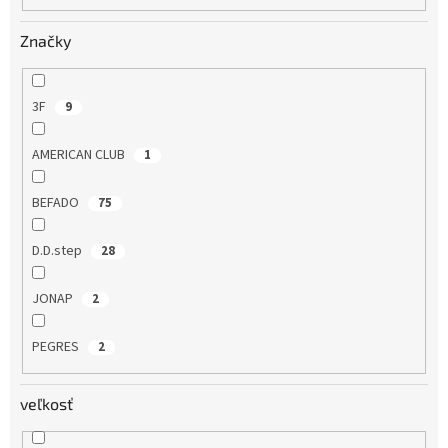
o
v
Značky
3F
9
AMERICAN CLUB
1
BEFADO
75
D.D.step
28
JONAP
2
PEGRES
2
veľkosť