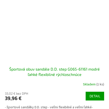
Športová obuv sandále D.D. step G065-61161 modré
ľahké flexibilné rýchloschnúce
Skladem
(1 ks)
33,02 € bez DPH
DETAIL
39,96 €
- športové sandálky D.D. step - veľmi flexibilné a veľmi ľahké-