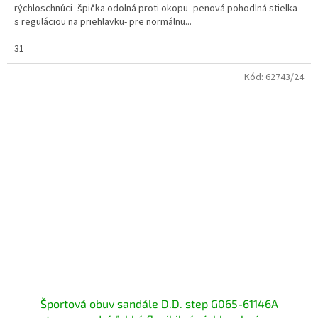
rýchloschnúci- špička odolná proti okopu- penová pohodlná stielka-
s reguláciou na priehlavku- pre normálnu...
31
Kód:
62743/24
Športová obuv sandále D.D. step G065-61146A