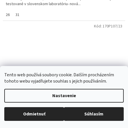
testované v slovenskom laboratóriu- nová...
26
31
Kód:
170P107/23
Tento web používá soubory cookie. Dalším procházením
tohoto webu vyjadřujete souhlas s jejich používáním.
Nastavenie
Odmietnuť
Súhlasím
Sandálky Befado 170P107 sivé, kožená stielka
Všetko skladom, tovar odosielame každý pracovný deň.