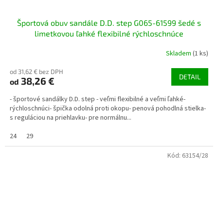
Športová obuv sandále D.D. step G065-61599 šedé s
limetkovou ľahké flexibilné rýchloschnúce
Skladem
(1 ks)
od 31,62 € bez DPH
DETAIL
38,26 €
od
- športové sandálky D.D. step - veľmi flexibilné a veľmi ľahké-
rýchloschnúci- špička odolná proti okopu- penová pohodlná stielka-
s reguláciou na priehlavku- pre normálnu...
24
29
Kód:
63154/28