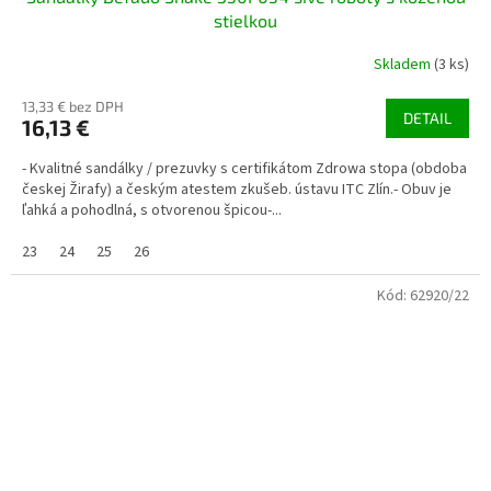
stielkou
Skladem
(3 ks)
13,33 € bez DPH
DETAIL
16,13 €
- Kvalitné sandálky / prezuvky s certifikátom Zdrowa stopa (obdoba
českej Žirafy) a českým atestem zkušeb. ústavu ITC Zlín.- Obuv je
ľahká a pohodlná, s otvorenou špicou-...
23
24
25
26
Kód:
62920/22