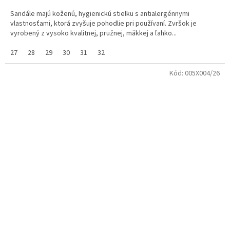
Sandále majú koženú, hygienickú stielku s antialergénnymi
vlastnosťami, ktorá zvyšuje pohodlie pri používaní. Zvršok je
vyrobený z vysoko kvalitnej, pružnej, mäkkej a ľahko...
27
28
29
30
31
32
Kód:
005X004/26