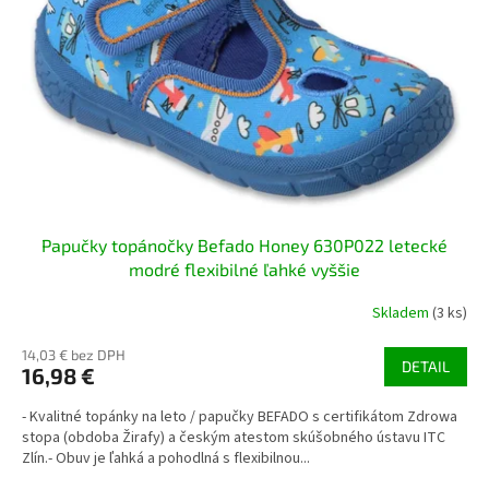
p
r
o
d
u
k
t
o
v
Papučky topánočky Befado Honey 630P022 letecké
modré flexibilné ľahké vyššie
Skladem
(3 ks)
14,03 € bez DPH
DETAIL
16,98 €
- Kvalitné topánky na leto / papučky BEFADO s certifikátom Zdrowa
stopa (obdoba Žirafy) a českým atestom skúšobného ústavu ITC
Zlín.- Obuv je ľahká a pohodlná s flexibilnou...