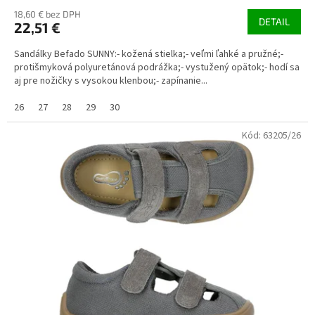
18,60 € bez DPH
DETAIL
22,51 €
Sandálky Befado SUNNY:- kožená stielka;- veľmi ľahké a pružné;-
protišmyková polyuretánová podrážka;- vystužený opätok;- hodí sa
aj pre nožičky s vysokou klenbou;- zapínanie...
26
27
28
29
30
Kód:
63205/26