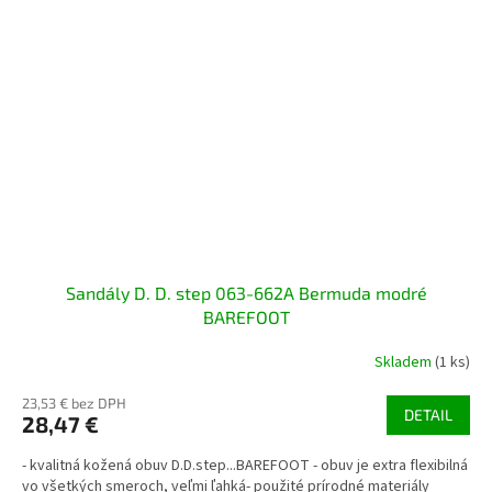
Sandály D. D. step 063-662A Bermuda modré
BAREFOOT
Skladem
(1 ks)
23,53 € bez DPH
DETAIL
28,47 €
- kvalitná kožená obuv D.D.step...BAREFOOT - obuv je extra flexibilná
vo všetkých smeroch, veľmi ľahká- použité prírodné materiály