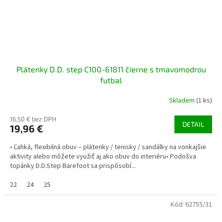
Plátenky D.D. step C100-61811 čierne s tmavomodrou
futbal
Skladem
(1 ks)
16,50 € bez DPH
DETAIL
19,96 €
• Ľahká, flexibilná obuv – plátenky / tenisky / sandálky na vonkajšie
aktivity alebo môžete využiť aj ako obuv do interiéru• Podošva
topánky D.D.Step Barefoot sa prispôsobí...
22
24
25
Kód:
62755/31