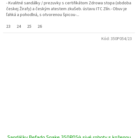
- Kvalitné sandálky / prezuvky s certifikátom Zdrowa stopa (obdoba
českej Žirafy) a českým atestem zkušeb. ústavu ITC Zlín.- Obuv je
ľahká a pohodlná, s otvorenou špicou-...
23
24
25
26
Kód:
350P054/23
Sandálky Befado Snake 350P054 sivé roboty s koženou