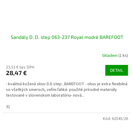
Sandály D. D. step 063-237 Royal modré BAREFOOT
Skladem
(1 ks)
23,53 € bez DPH
DETAIL
28,47 €
- kvalitná kožená obuv D.D.step...BAREFOOT - obuv je extra flexibilná
vo všetkých smeroch, veľmi ľahká- použité prírodné materiály
testované v slovenskom laboratóriu- nová...
31
Kód:
62545/26