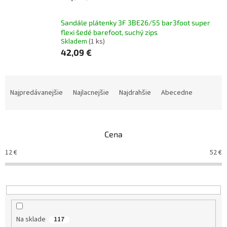
Sandále plátenky 3F 3BE26/55 bar3foot super
flexi šedé barefoot, suchý zips
Skladem
(1 ks)
42,09 €
R
a
Najpredávanejšie
Najlacnejšie
Najdrahšie
Abecedne
d
e
n
Cena
i
e
12
€
52
€
p
r
o
d
u
k
Na sklade
117
t