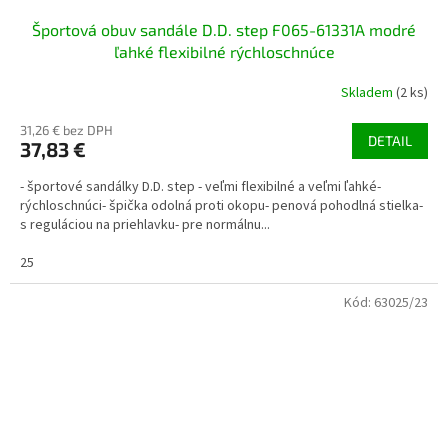
Športová obuv sandále D.D. step F065-61331A modré
ľahké flexibilné rýchloschnúce
Skladem
(2 ks)
31,26 € bez DPH
DETAIL
37,83 €
- športové sandálky D.D. step - veľmi flexibilné a veľmi ľahké-
rýchloschnúci- špička odolná proti okopu- penová pohodlná stielka-
s reguláciou na priehlavku- pre normálnu...
25
Kód:
63025/23