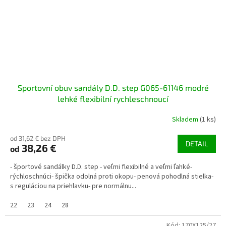
Sportovní obuv sandály D.D. step G065-61146 modré
lehké flexibilní rychleschnoucí
Skladem
(1 ks)
od 31,62 € bez DPH
DETAIL
38,26 €
od
- športové sandálky D.D. step - veľmi flexibilné a veľmi ľahké-
rýchloschnúci- špička odolná proti okopu- penová pohodlná stielka-
s reguláciou na priehlavku- pre normálnu...
22
23
24
28
Kód:
170X125/27