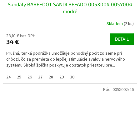
Sandály BAREFOOT SANDI BEFADO 005X004 005Y004
modré
Skladem
(2 ks)
28,10 € bez DPH
DETAIL
34 €
Pružná, tenká podrážka umožňuje pohodlný pocit zo zeme pri
chôdzi, čo sa premieta do lepšej stimulácie svalov a nervového
systému.Široká špička poskytuje dostatok priestoru pre...
24
25
26
27
28
29
30
Kód:
005X002/26