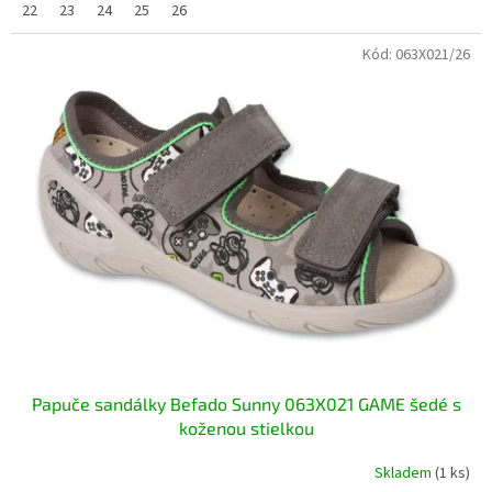
22
23
24
25
26
Kód:
063X021/26
Papuče sandálky Befado Sunny 063X021 GAME šedé s
koženou stielkou
Skladem
(1 ks)