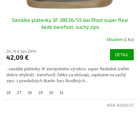
Sandále plátenky 3F 3BE26/55 bar3foot super flexi
šedé barefoot, suchý zips
Skladem
(1 ks)
34,79 € bez DPH
DETAIL
42,09 €
- sandále plátenky 3F európskeho výrobcu- super flexibilné (veľmi
dobre ohybné) - barefoot)- ľahko sa obúvajú, zapínanie na suchý
zips- z priedušných tkanín- bez škodlivých...
26
27
28
29
30
31
Kód:
63202/27