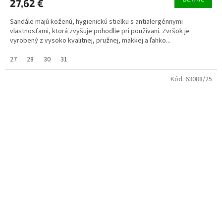
27,62 €
Sandále majú koženú, hygienickú stielku s antialergénnymi
vlastnosťami, ktorá zvyšuje pohodlie pri používaní. Zvršok je
vyrobený z vysoko kvalitnej, pružnej, mäkkej a ľahko...
27
28
30
31
Kód:
63088/25