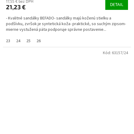
17,55 € bez DPH
DETAIL
21,23 €
- Kvalitné sandálky BEFADO- sandálky majú koženú stielku a
podšívku, zvršok je syntetická koža- praktické, so suchým zipsom-
mierne vystužená päta podporuje správne postavenie...
23
24
25
26
Kód:
63157/24