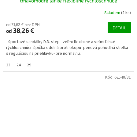
tmavomodré ľahké flexibilné rýchloschnúce
Skladem
(2 ks)
od 31,62 € bez DPH
DETAIL
38,26 €
od
- športové sandálky D.D. step - veľmi flexibilné a veľmi ľahké-
rýchloschnúci- špička odolná proti okopu- penová pohodlná stielka-
s reguláciou na priehlavku- pre normálnu...
23
24
29
Kód:
62548/31