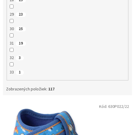
28
23
29
23
30
25
31
19
32
3
33
1
Zobrazených položiek:
117
V
Kód:
630P022/22
ý
p
i
s