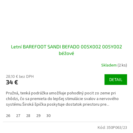
Letní BAREFOOT SANDI BEFADO 005X002 005Y002
béžové
Skladem
(2 ks)
28,10 € bez DPH
DETAIL
34 €
Pružná, tenká podrážka umožňuje pohodlný pocit zo zeme pri
chôdzi, čo sa premieta do lepšej stimulácie svalov a nervového
systému.Široká špička poskytuje dostatok priestoru pre...
26
27
28
29
30
Kód:
350P063/23