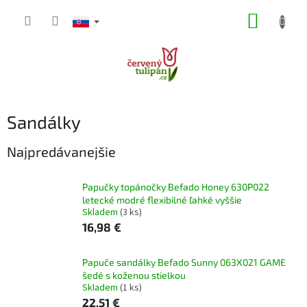
Prejsť
NÁKUP
na
obsah
KOŠÍK
Sandálky
Najpredávanejšie
Papučky topánočky Befado Honey 630P022
letecké modré flexibilné ľahké vyššie
Skladem
(3 ks)
16,98 €
Papuče sandálky Befado Sunny 063X021 GAME
šedé s koženou stielkou
Skladem
(1 ks)
22,51 €