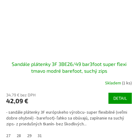
Sandále plátenky 3F 3BE26/49 bar3foot super flexi
tmavo modré barefoot, suchý zips
Skladem
(1 ks)
34,79 € bez DPH
DETAIL
42,09 €
- sandále plátenky 3F európskeho výrobcu- super flexibilné (veľmi
dobre ohybné) - barefoot)- ľahko sa obúvajú, zapínanie na suchý
zips- z priedušných tkanín- bez škodlivých...
27
28
29
31