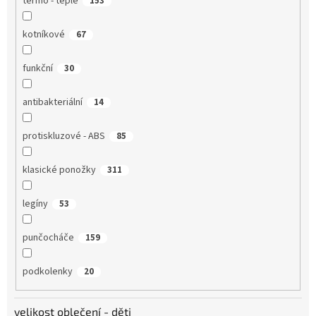
termo - teplé
153
kotníkové
67
funkční
30
antibakteriální
14
protiskluzové - ABS
85
klasické ponožky
311
legíny
53
punčocháče
159
podkolenky
20
velikost oblečení - děti