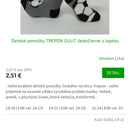
Detské ponožky TREPON GULIT šedočierne s loptou
Skladem
(2 ks)
2,07 € bez DPH
DETAIL
2,51 €
- Veľmi kvalitné detské ponožky českého výrobcu Trepon - veľmi
príjemné na nosenie vďaka vysokému podielu bavlny- hebké,
jemné, s plochými švami, ktoré netlačia, komfortné...
16-18 ( EUR vel. 24-27)
19-21 ( EUR vel. 29-32)
22-24 ( EUR vel. 33-37)
Kód:
62001/19-21