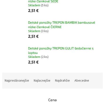
nízke členkové ŠEDÉ
Skladem
(5 ks)
2,51 €
Detské ponožky TREPON BAMBIK bambusové
nízke členkové ČIERNE
Skladem
(3 ks)
2,51 €
Detské ponožky TREPON GULIT šedočierne s
loptou
Skladem
(2 ks)
2,51 €
R
a
Najpredávanejšie
Najlacnejšie
Najdrahšie
Abecedne
d
e
n
Cena
i