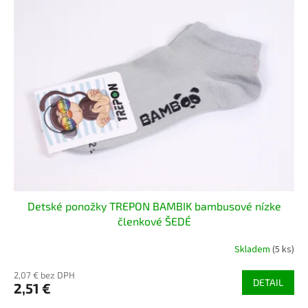
p
i
s
p
r
o
d
u
k
t
o
v
Detské ponožky TREPON BAMBIK bambusové nízke
členkové ŠEDÉ
Skladem
(5 ks)
2,07 € bez DPH
DETAIL
2,51 €