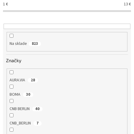
e
1
€
13
€
p
r
o
d
u
k
Na sklade
823
t
o
v
Značky
AURA.VIA
28
BOMA
30
CNB BERLIN
40
CNB_BERLIN
7