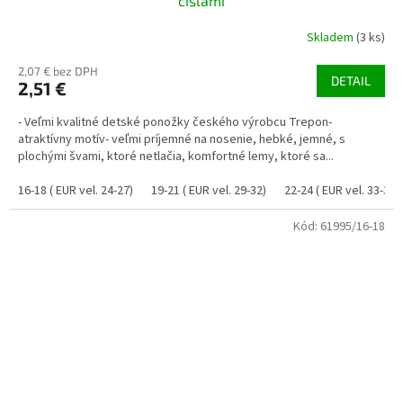
číslami
Skladem
(3 ks)
2,07 € bez DPH
DETAIL
2,51 €
- Veľmi kvalitné detské ponožky českého výrobcu Trepon-
atraktívny motív- veľmi príjemné na nosenie, hebké, jemné, s
plochými švami, ktoré netlačia, komfortné lemy, ktoré sa...
16-18 ( EUR vel. 24-27)
19-21 ( EUR vel. 29-32)
22-24 ( EUR vel. 33-37)
Kód:
61995/16-18