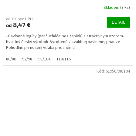
Skladem
(3 ks)
od 7 € bez DPH
DETAIL
8,47 €
od
- Bavlnené legíny (pančucháče bez ťapiek) s atraktívnym vzorom-
Kvalitný český výrobok- Vyrobené z kvalitnej bavlnenej priadze-
Pohodlné pri nosení vďaka pridanému...
80/86
92/98
98/104
110/116
Kód:
61950/98/104