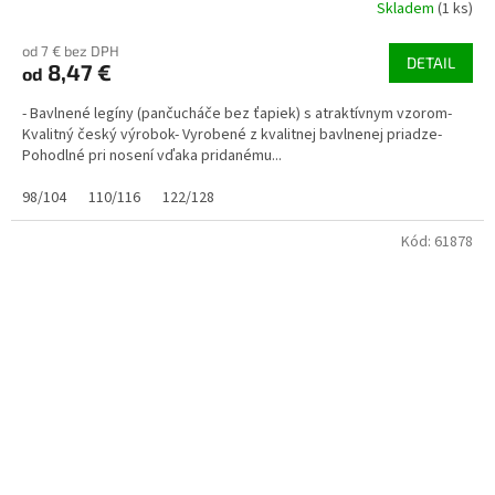
Skladem
(1 ks)
od 7 € bez DPH
DETAIL
8,47 €
od
- Bavlnené legíny (pančucháče bez ťapiek) s atraktívnym vzorom-
Kvalitný český výrobok- Vyrobené z kvalitnej bavlnenej priadze-
Pohodlné pri nosení vďaka pridanému...
98/104
110/116
122/128
Kód:
61878