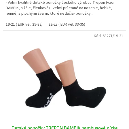
- Veľmi kvalitné detské ponožky českého výrobcu Trepon (vzor
BAMBIK, nižšie, členkové) - veľmi príjemné na nosenie, hebké,
jemné, s plochými švami, ktoré netlačia- ponožky...
19-21 ( EUR vel. 29-32)
22-23 ( EUR vel. 33-35)
Kód:
63271/19-21
Detské ponožky TREPON BAMBIK bambusové nízke