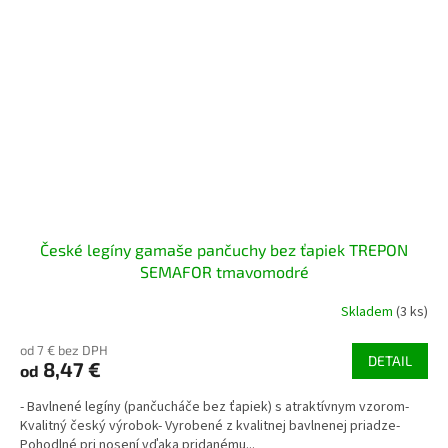
České legíny gamaše pančuchy bez ťapiek TREPON
SEMAFOR tmavomodré
Skladem
(3 ks)
od 7 € bez DPH
DETAIL
8,47 €
od
- Bavlnené legíny (pančucháče bez ťapiek) s atraktívnym vzorom-
Kvalitný český výrobok- Vyrobené z kvalitnej bavlnenej priadze-
Pohodlné pri nosení vďaka pridanému...