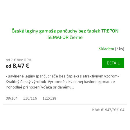
České legíny gamaše pančuchy bez ťapiek TREPON
SEMAFOR čierne
Skladem
(2 ks)
od 7 € bez DPH
DETAIL
8,47 €
od
- Bavlnené legíny (pančucháče bez ťapiek) s atraktívnym vzorom-
Kvalitný český výrobok- Vyrobené z kvalitnej bavlnenej priadze-
Pohodlné pri nosení vďaka pridanému...
98/104
110/116
122/128
Kód:
61947/98/104