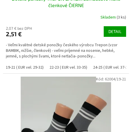
členkové ČIERNE
Skladem
(3 ks)
2,07 € bez DPH
DETAIL
2,51 €
- Veľmi kvalitné detské ponožky českého výrobcu Trepon (vzor
BAMBIK, nižšie, členkové) - veľmi príjemné na nosenie, hebké,
jemné, s plochými švami, ktoré netlačia- ponožky...
19-21 ( EUR vel. 29-32)
22-23 ( EUR vel. 33-35)
24-25 ( EUR vel. 37-38)
Kód:
62004/19-21