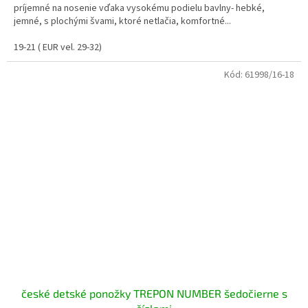
príjemné na nosenie vďaka vysokému podielu bavlny- hebké,
jemné, s plochými švami, ktoré netlačia, komfortné...
19-21 ( EUR vel. 29-32)
Kód:
61998/16-18
české detské ponožky TREPON NUMBER šedočierne s