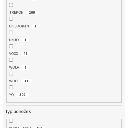
TREPON
209
UK LOOKeN
1
UNUO
1
VOXX
48
WOLA
1
WOLF
11
YO
302
typ ponožek