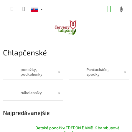
Prejsť
NÁKUP
na
obsah
KOŠÍK
Chlapčenské
ponožky,
Pančucháče,
podkolienky
spodky
Nákolenníky
Najpredávanejšie
Detské ponožky TREPON BAMBIK bambusové