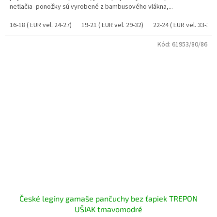
netlačia- ponožky sú vyrobené z bambusového vlákna,...
16-18 ( EUR vel. 24-27)
19-21 ( EUR vel. 29-32)
22-24 ( EUR vel. 33-37)
Kód:
61953/80/86
České legíny gamaše pančuchy bez ťapiek TREPON
UŠIAK tmavomodré