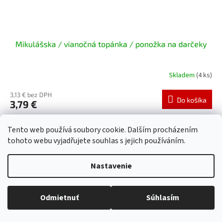
Mikulášska / vianočná topánka / ponožka na darčeky
Skladem
(4 ks)
3,13 € bez DPH
Do košíka
3,79 €
Mikulášska / vianočná topánka / ponožka na darčeky38cm
Tento web používá soubory cookie. Dalším procházením
tohoto webu vyjadřujete souhlas s jejich používáním.
Kód:
61749/23-26
Nastavenie
Odmietnuť
Súhlasím
Všetko skladom, tovar odosielame každý pracovný deň.