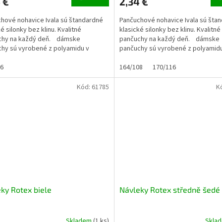
 €
2,34 €
hové nohavice Ivala sú štandardné
Pančuchové nohavice Ivala sú šta
é silonky bez klinu. Kvalitné
klasické silonky bez klinu. Kvalitné
chy na každý deň. dámske
pančuchy na každý deň. dámske
hy sú vyrobené z polyamidu v
pančuchy sú vyrobené z polyamid
cii s...
kombinácii s...
16
164/108
170/116
Kód:
61785
K
ky Rotex biele
Návleky Rotex středně šedé
Skladem
(1 ks)
Skla