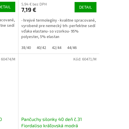
5,94 € bez DPH
DETAIL
DETAIL
7,19 €
racované,
- hrejivé termolegíny - kvalitne spracované,
tne sedí
vyrobené pre nemecký trh- perfektne sedí
vďaka elastanu- so vzorkou- 95%
polyester, 5% elastan
38/40
40/42
42/44
44/46
:
60474/M
Kód:
60471/M
0
Pančuchy silonky 40 deň č.31
Fiordaliso kráľovská modrá