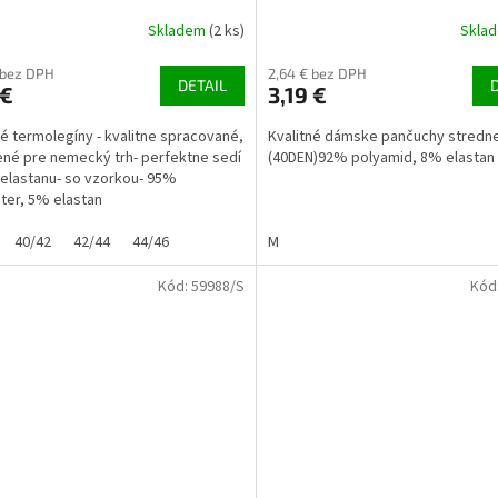
Skladem
(2 ks)
Skla
 bez DPH
2,64 € bez DPH
DETAIL
 €
3,19 €
ivé termolegíny - kvalitne spracované,
Kvalitné dámske pančuchy stredne
né pre nemecký trh- perfektne sedí
(40DEN)92% polyamid, 8% elastan
elastanu- so vzorkou- 95%
ter, 5% elastan
40/42
42/44
44/46
M
Kód:
59988/S
Kód