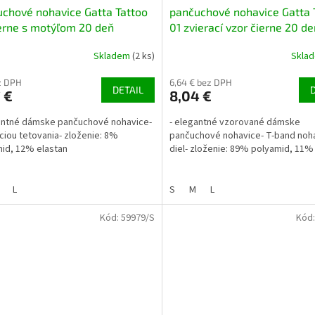
chové nohavice Gatta Tattoo
pančuchové nohavice Gatta 
erne s motýľom 20 deň
01 zvierací vzor čierne 20 de
Skladem
(2 ks)
Skla
z DPH
6,64 € bez DPH
DETAIL
 €
8,04 €
antné dámske pančuchové nohavice-
- elegantné vzorované dámske
áciou tetovania- zloženie: 8%
pančuchové nohavice- T-band noh
id, 12% elastan
diel- zloženie: 89% polyamid, 11%
L
S
M
L
Kód:
59979/S
Kód