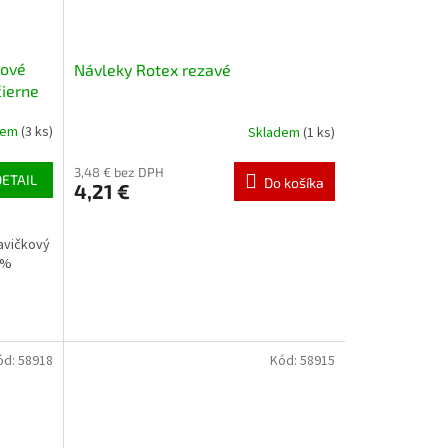
hové
Návleky Rotex rezavé
čierne
dem
(3 ks)
Skladem
(1 ks)
3,48 € bez DPH
DETAIL
Do košíka
4,21 €
avičkový
86%
ód:
58918
Kód:
58915