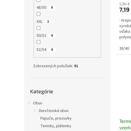
5,94 €
48/50
4
7,19
- hrej
XXL
1
vyrobe
vďaka 
50/52
4
polyes
38/40
52/54
4
Zobrazených položiek:
91
Preskočiť
Kategórie
kategórie
Obuv
Dievčenská obuv
Papuče, prezuvky
Termo
Tenisky, plátenky
vzor