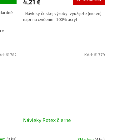
4,21 €
ndardné
- Návleky českej výroby- využijete (nielen)
napr na cvičenie 100% acryl
u v
ód:
61782
Kód:
61779
Návleky Rotex čierne
dem
(3 ks)
Skladem
(4 ks)