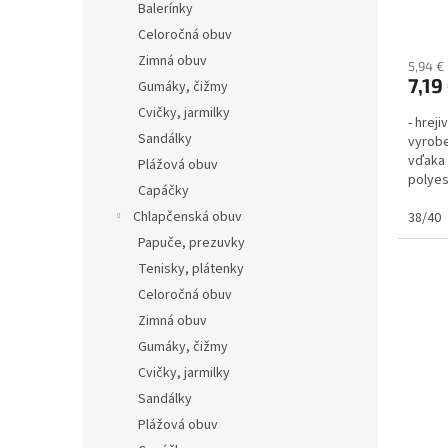
Balerínky
Celoročná obuv
Zimná obuv
5,94 €
7,19
Gumáky, čižmy
Cvičky, jarmilky
- hrej
Sandálky
vyrobe
vďaka 
Plážová obuv
polyes
Capáčky
Chlapčenská obuv
38/40
Papuče, prezuvky
Tenisky, plátenky
Celoročná obuv
Zimná obuv
Gumáky, čižmy
Cvičky, jarmilky
Sandálky
Plážová obuv