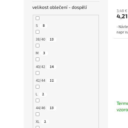
velikost oblečení - dospělí
3,48 €
4,21
S
8
- Návl
napr n
38/40
13
M
3
40/42
14
42/44
12
L
2
Termo
44/46
13
vzor
XL
2