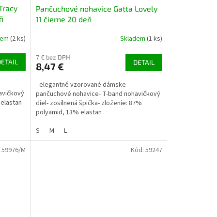
Tracy
Pančuchové nohavice Gatta Lovely
ň
11 čierne 20 deň
dem
(2 ks)
Skladem
(1 ks)
7 € bez DPH
DETAIL
DETAIL
8,47 €
- elegantné vzorované dámske
avičkový
pančuchové nohavice- T-band nohavičkový
 elastan
diel- zosilnená špička- zloženie: 87%
polyamid, 13% elastan
S
M
L
:
59976/M
Kód:
59247