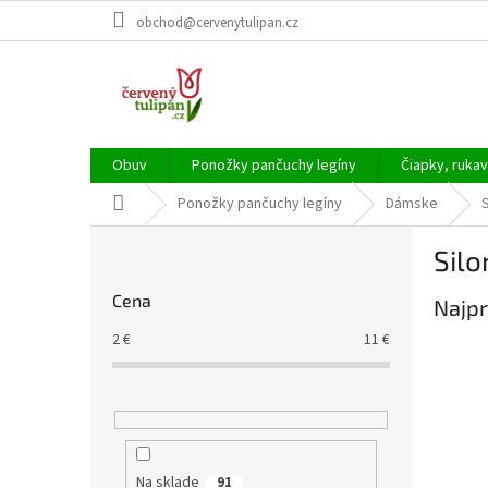
Prejsť
obchod@cervenytulipan.cz
na
obsah
Obuv
Ponožky pančuchy legíny
Čiapky, rukav
Domov
Ponožky pančuchy legíny
Dámske
S
B
Silo
o
č
Cena
Najpr
n
ý
2
€
11
€
p
a
n
e
l
Na sklade
91