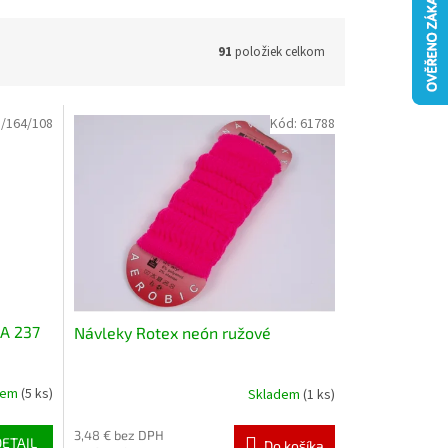
91
položiek celkom
/164/108
Kód:
61788
LA 237
Návleky Rotex neón ružové
dem
(5 ks)
Skladem
(1 ks)
3,48 € bez DPH
DETAIL
Do košíka