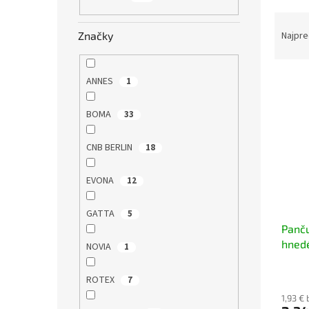
R
a
Značky
Najpre
d
e
V
n
ANNES
1
ý
i
p
e
BOMA
33
i
p
s
r
CNB BERLIN
18
p
o
r
d
EVONA
12
o
u
d
k
GATTA
5
u
t
Panču
k
o
hned
t
v
NOVIA
1
o
v
ROTEX
7
1,93 €