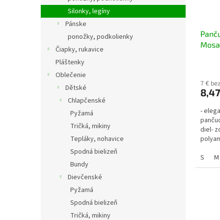
Silonky, legíny
Pánske
Panču
ponožky, podkolienky
Mosai
Čiapky, rukavice
Pláštenky
Oblečenie
7 € be
Dětské
8,47
Chlapčenské
- eleg
Pyžamá
pančuc
Tričká, mikiny
diel- 
Tepláky, nohavice
polyam
Spodná bielizeň
S
M
Bundy
Dievčenské
Pyžamá
Spodná bielizeň
Tričká, mikiny