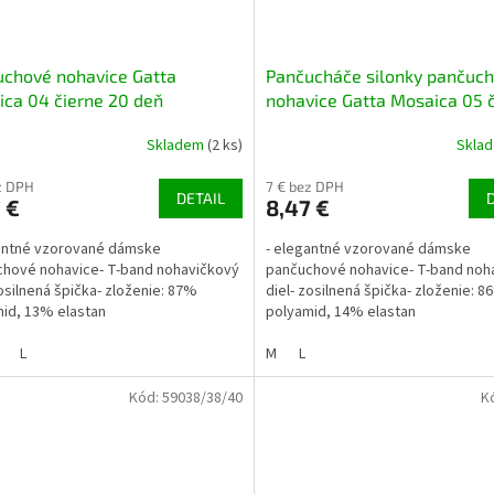
chové nohavice Gatta
Pančucháče silonky pančuc
ca 04 čierne 20 deň
nohavice Gatta Mosaica 05 
20 deň
Skladem
(2 ks)
Skla
z DPH
7 € bez DPH
DETAIL
 €
8,47 €
antné vzorované dámske
- elegantné vzorované dámske
hové nohavice- T-band nohavičkový
pančuchové nohavice- T-band noh
zosilnená špička- zloženie: 87%
diel- zosilnená špička- zloženie: 
id, 13% elastan
polyamid, 14% elastan
L
M
L
Kód:
59038/38/40
K