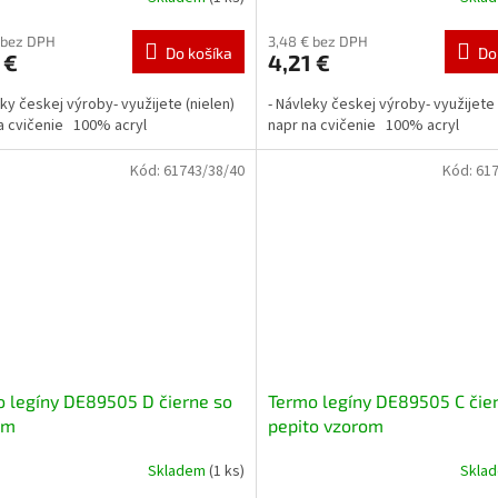
 bez DPH
3,48 € bez DPH
Do košíka
Do
 €
4,21 €
eky českej výroby- využijete (nielen)
- Návleky českej výroby- využijete 
a cvičenie 100% acryl
napr na cvičenie 100% acryl
Kód:
61743/38/40
Kód:
617
 legíny DE89505 D čierne so
Termo legíny DE89505 C čie
om
pepito vzorom
Skladem
(1 ks)
Skla