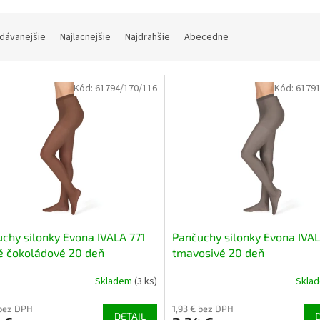
dávanejšie
Najlacnejšie
Najdrahšie
Abecedne
Kód:
61794/170/116
Kód:
61791
chy silonky Evona IVALA 771
Pančuchy silonky Evona IVA
é čokoládové 20 deň
tmavosivé 20 deň
Skladem
(3 ks)
Skla
 bez DPH
1,93 € bez DPH
DETAIL