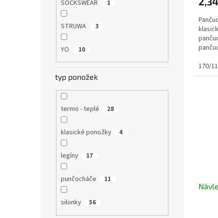
2,34
SOCKSWEAR
1
Pančuc
STRUWA
3
klasick
panču
pančuc
YO
10
kombiná
170/1
typ ponožek
termo - teplé
28
klasické ponožky
4
legíny
17
punčocháče
11
Návle
silonky
56