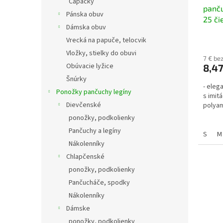
Capáčky
panču
Pánska obuv
25 či
Dámska obuv
Vrecká na papuče, telocvik
Vložky, stielky do obuvi
7 € be
Obúvacie lyžice
8,47
Šnúrky
- eleg
Ponožky pančuchy legíny
s imit
Dievčenské
polyam
ponožky, podkolienky
Pančuchy a legíny
S
M
Nákolenníky
Chlapčenské
ponožky, podkolienky
Pančucháče, spodky
Nákolenníky
Dámske
ponožky, podkolienky