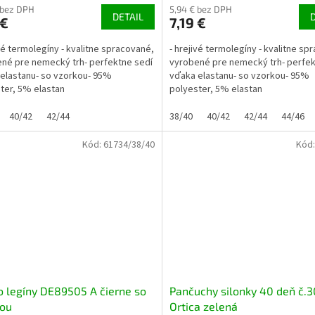
 bez DPH
5,94 € bez DPH
DETAIL
 €
7,19 €
ivé termolegíny - kvalitne spracované,
- hrejivé termolegíny - kvalitne sp
né pre nemecký trh- perfektne sedí
vyrobené pre nemecký trh- perfek
elastanu- so vzorkou- 95%
vďaka elastanu- so vzorkou- 95%
ter, 5% elastan
polyester, 5% elastan
40/42
42/44
38/40
40/42
42/44
44/46
Kód:
61734/38/40
Kód
 legíny DE89505 A čierne so
Pančuchy silonky 40 deň č.3
kou
Ortica zelená