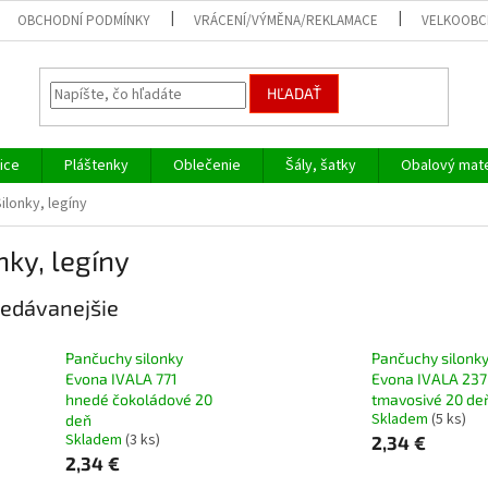
OBCHODNÍ PODMÍNKY
VRÁCENÍ/VÝMĚNA/REKLAMACE
VELKOOB
HĽADAŤ
ice
Pláštenky
Oblečenie
Šály, šatky
Obalový mate
ilonky, legíny
nky, legíny
edávanejšie
Pančuchy silonky
Pančuchy silonk
Evona IVALA 771
Evona IVALA 237
hnedé čokoládové 20
tmavosivé 20 de
Skladem
(5 ks)
deň
Skladem
(3 ks)
2,34 €
2,34 €