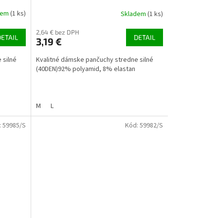
dem
(1 ks)
Skladem
(1 ks)
2,64 € bez DPH
DETAIL
DETAIL
3,19 €
 silné
Kvalitné dámske pančuchy stredne silné
(40DEN)92% polyamid, 8% elastan
M
L
:
59985/S
Kód:
59982/S