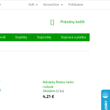
EUR
Slovenčina
CHOD
Prihlásenie
NÁKUPNÝ
Prázdny košík
KOŠÍK
riál
Doplnky
Doprodej
Doprava a platba
Hodnoten
y
Návleky Rotex neón
ružové
ň
Skladem
(1 ks)
4,21 €