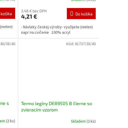
3,48 € bez DPH
 košíka
Do košíka
4,21 €
(nielen)
- Návleky českej výroby- využijete (nielen)
napr na cvičenie 100% acryl
40/38/40
Kód:
61737/38/40
rne s
Termo legíny DE89505 B čierne so
zvieracím vzorom
dem
(2 ks)
Skladem
(2 ks)