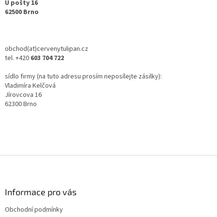
U pošty 16
62500 Brno
obchod(at)cervenytulipan.cz
tel. +420
603 704 722
sídlo firmy (na tuto adresu prosím neposílejte zásilky):
Vladimíra Kelčová
Jírovcova 16
62300 Brno
Z
á
p
ä
Informace pro vás
t
Obchodní podmínky
i