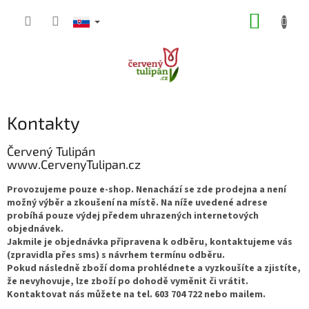
Prejsť
NÁKUP
na
obsah
KOŠÍK
Kontakty
Červený Tulipán
www.CervenyTulipan.cz
Provozujeme pouze e-shop. Nenachází se zde prodejna a není
možný výběr a zkoušení na místě. Na níže uvedené adrese
probíhá pouze výdej předem uhrazených internetových
objednávek.
Jakmile je objednávka připravena k odběru, kontaktujeme vás
(zpravidla přes sms) s návrhem termínu odběru.
Pokud následně zboží doma prohlédnete a vyzkoušíte a zjistíte,
že nevyhovuje, lze zboží po dohodě vyměnit či vrátit.
Kontaktovat nás můžete na tel. 603 704 722 nebo mailem
.