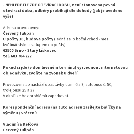
- NEHLEDEJTE ZDE OTEVÍRACÍ DOBU, není stanovena pevná
otevírací doba, odběry probíhají dle dohody (jak je uvedeno
výše)
Adresa provozovny:
Červený tulipán
U pošty 16, budova pošty
(jedná se o boční vchod - mezi
květinářstvím a vstupem do pošty)
62500 Brno - Starý Lískovec
tel. 603 704 722
Pokud si jde (v domluveném termínu) vyzvednout internetovou
objednávku, zvoňte na zvonek u dveří.
Provozovna se nachází u zastávky tram. 6 a 8, autobusu č. 50,
trolejbusu 25 a 37
V okolí lze bez problémů zaparkovat.
Korespondenční adresa (na tuto adresu zasílejte balíčky na
výměnu / vrácení:
Vladimíra Kelčová
Červený tulipán