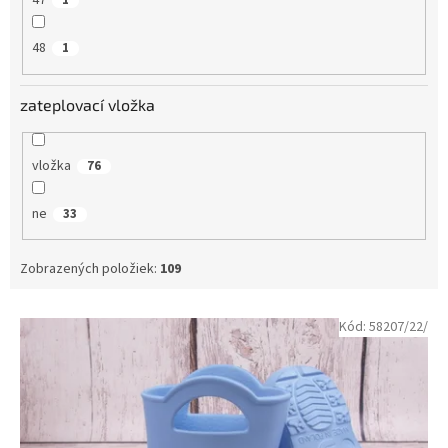
47
1
48
1
zateplovací vložka
vložka
76
ne
33
Zobrazených položiek:
109
V
Kód:
58207/22/
ý
p
i
s
p