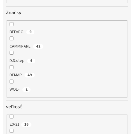
o
v
Značky
BEFADO
9
CAMMINARE
42
D.D.step
6
DEMAR
49
WOLF
2
veľkosť
20/21
16