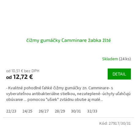
čižmy gumáčky Camminare žabka žlté
Skladem
(24 ks)
od 10,51 € bez DPH
DETAIL
12,72 €
od
- Kvalitné pohodlné ľahké čižmy gumáčky zn. Camminare- s
vyberateľnou antibakteriálne stielkou, nezateplené- úchyty uľahčujú
obúvanie ... pomocou "ušiek" zvládnu obutie aj malé...
22/23
24/25
26/27
28/29
30/31
32/33
Kód:
27917/30/31