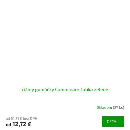
čižmy gumáčky Camminare žabka zelené
Skladem
(27 ks)
od 10,51 € bez DPH
DETAIL
12,72 €
od