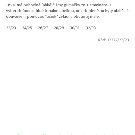
- Kvalitné pohodlné ľahké čižmy gumáčky zn. Camminare- s
vyberateľnou antibakteriálne stielkou, nezateplené- úchyty uľahčujú
obúvanie ... pomocou "ušiek" zvládnu obutie aj malé...
22/23
24/25
26/27
28/29
30/31
32/33
Kód:
32372/22/23