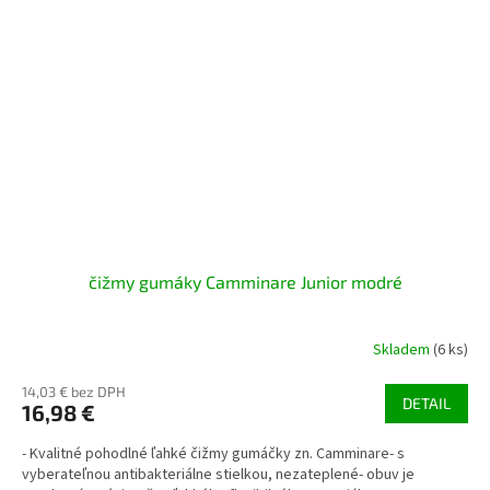
čižmy gumáky Camminare Junior modré
Skladem
(6 ks)
14,03 € bez DPH
DETAIL
16,98 €
- Kvalitné pohodlné ľahké čižmy gumáčky zn. Camminare- s
vyberateľnou antibakteriálne stielkou, nezateplené- obuv je