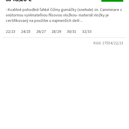
- Kvalitné pohodlné ľahké čižmy gumáčky (snehule) zn. Camminare s
vnútornou vynímateľnou flísovou vložkou- materiál vložky je
certifikovaný na použitie u najmenších detí-...
22/23
24/25
26/27
28/29
30/31
32/33
Kód:
27554/22/23