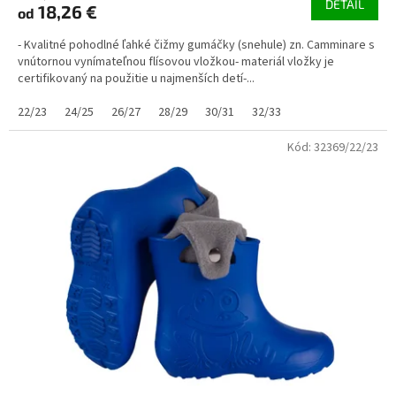
DETAIL
18,26 €
od
- Kvalitné pohodlné ľahké čižmy gumáčky (snehule) zn. Camminare s
vnútornou vynímateľnou flísovou vložkou- materiál vložky je
certifikovaný na použitie u najmenších detí-...
22/23
24/25
26/27
28/29
30/31
32/33
Kód:
32369/22/23