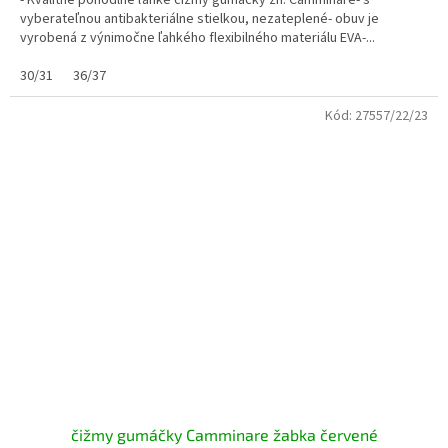
- Kvalitné pohodlné ľahké čižmy gumáčky zn. Camminare- s
vyberateľnou antibakteriálne stielkou, nezateplené- obuv je
vyrobená z výnimočne ľahkého flexibilného materiálu EVA-...
30/31
36/37
Kód:
27557/22/23
čižmy gumáčky Camminare žabka červené