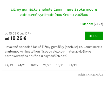
čižmy gumáčky snehule Camminare žabka modré
zateplené vynímateľnou šedou vložkou
Skladem
(23 ks)
od 15,09 € bez DPH
DETAIL
18,26 €
od
- Kvalitné pohodlné ľahké čižmy gumáčky (snehule) zn. Camminare s
vnútornou vynímateľnou flísovou vložkou- materiál vložky je
certifikovaný na použitie u najmenších detí-...
22/23
24/25
26/27
28/29
30/31
32/33
Kód:
32363/24/25