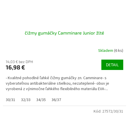
čižmy gumáčky Camminare Junior žlté
Skladem
(6 ks)
14,03 € bez DPH
DETAIL
16,98 €
- Kvalitné pohodlné ľahké čižmy gumáčky zn. Camminare- s
vyberateľnou antibakteriálne stielkou, nezateplené- obuv je
vyrobená z výnimočne ľahkého flexibilného materiálu EVA-...
30/31
32/33
34/35
36/37
Kód:
27572/30/31