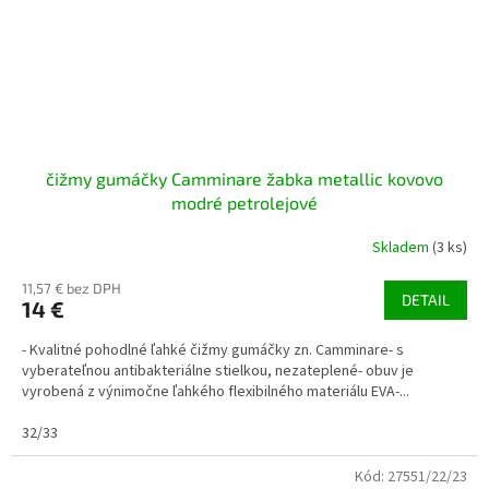
čižmy gumáčky Camminare žabka metallic kovovo
modré petrolejové
Skladem
(3 ks)
11,57 € bez DPH
DETAIL
14 €
- Kvalitné pohodlné ľahké čižmy gumáčky zn. Camminare- s
vyberateľnou antibakteriálne stielkou, nezateplené- obuv je
vyrobená z výnimočne ľahkého flexibilného materiálu EVA-...
32/33
Kód:
27551/22/23