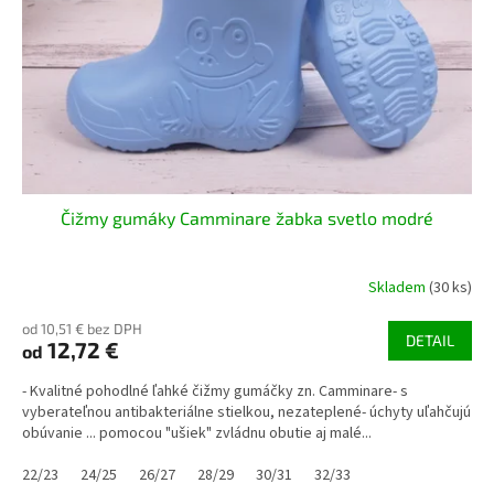
r
o
d
u
k
t
o
v
Čižmy gumáky Camminare žabka svetlo modré
Skladem
(30 ks)
od 10,51 € bez DPH
DETAIL
12,72 €
od
- Kvalitné pohodlné ľahké čižmy gumáčky zn. Camminare- s
vyberateľnou antibakteriálne stielkou, nezateplené- úchyty uľahčujú
obúvanie ... pomocou "ušiek" zvládnu obutie aj malé...
22/23
24/25
26/27
28/29
30/31
32/33