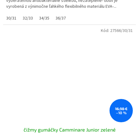
vyberateľnou antibakteriálne stielkou, nezateplené- obuv je
vyrobená z výnimočne ľahkého flexibilného materiálu EVA-...
30/31
32/33
34/35
36/37
Kód:
27566/30/31
16,98 €
–10 %
čižmy gumáčky Camminare Junior zelené