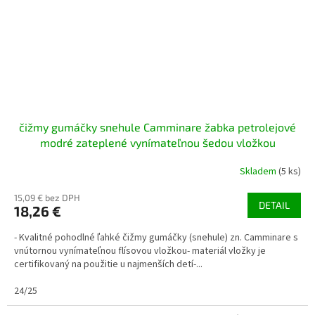
čižmy gumáčky snehule Camminare žabka petrolejové
modré zateplené vynímateľnou šedou vložkou
Skladem
(5 ks)
15,09 € bez DPH
DETAIL
18,26 €
- Kvalitné pohodlné ľahké čižmy gumáčky (snehule) zn. Camminare s
vnútornou vynímateľnou flísovou vložkou- materiál vložky je
certifikovaný na použitie u najmenších detí-...
24/25