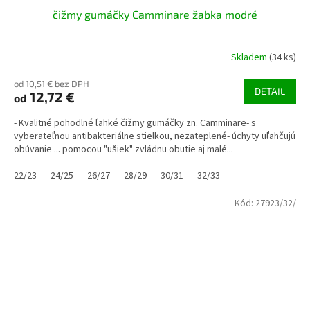
čižmy gumáčky Camminare žabka modré
Skladem
(34 ks)
od 10,51 € bez DPH
DETAIL
12,72 €
od
- Kvalitné pohodlné ľahké čižmy gumáčky zn. Camminare- s
vyberateľnou antibakteriálne stielkou, nezateplené- úchyty uľahčujú
obúvanie ... pomocou "ušiek" zvládnu obutie aj malé...
22/23
24/25
26/27
28/29
30/31
32/33
Kód:
27923/32/