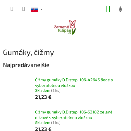
Prejsť
NÁKUP
na
obsah
KOŠÍK
Gumáky, čižmy
Najpredávanejšie
Čižmy gumáky D.D.step I106-42645 šedé s
vyberateľnou vložkou
Skladem
(2 ks)
21,23 €
Čižmy gumáky D.D.step I106-52182 zelené
olivové s vyberateľnou vložkou
Skladem
(1 ks)
21,23 €