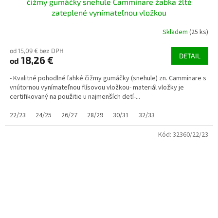
čižmy gumáčky snehule Camminare žabka žlté
zateplené vynímateľnou vložkou
Skladem
(25 ks)
od 15,09 € bez DPH
DETAIL
18,26 €
od
- Kvalitné pohodlné ľahké čižmy gumáčky (snehule) zn. Camminare s
vnútornou vynímateľnou flísovou vložkou- materiál vložky je
certifikovaný na použitie u najmenších detí-...
22/23
24/25
26/27
28/29
30/31
32/33
Kód:
32360/22/23