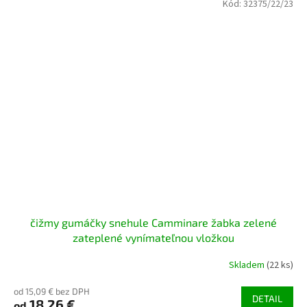
Kód:
32375/22/23
čižmy gumáčky snehule Camminare žabka zelené
zateplené vynímateľnou vložkou
Skladem
(22 ks)
od 15,09 € bez DPH
DETAIL
18,26 €
od