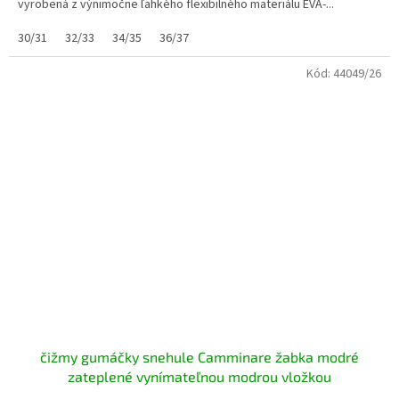
vyrobená z výnimočne ľahkého flexibilného materiálu EVA-...
30/31
32/33
34/35
36/37
Kód:
44049/26
čižmy gumáčky snehule Camminare žabka modré
zateplené vynímateľnou modrou vložkou