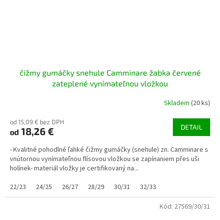
čižmy gumáčky snehule Camminare žabka červené
zateplené vynímateľnou vložkou
Skladem
(20 ks)
od 15,09 € bez DPH
DETAIL
18,26 €
od
- Kvalitné pohodlné ľahké čižmy gumáčky (snehule) zn. Camminare s
vnútornou vynímateľnou flísovou vložkou se zapínaniem přes uši
holínek- materiál vložky je certifikovaný na...
22/23
24/25
26/27
28/29
30/31
32/33
Kód:
27569/30/31