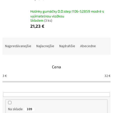
Holínky gumáčky D.D.step I106-52859 modré s
vyjímatelnou vložkou
Skladem
(3 ks)
21,23 €
R
a
Najpredávanejšie
Najlacnejšie
Najdrahšie
Abecedne
d
e
n
Cena
i
e
3
€
32
€
p
r
o
d
u
k
Na sklade
109
t