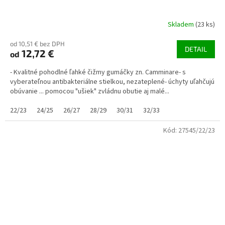
Skladem
(23 ks)
od 10,51 € bez DPH
DETAIL
12,72 €
od
- Kvalitné pohodlné ľahké čižmy gumáčky zn. Camminare- s
vyberateľnou antibakteriálne stielkou, nezateplené- úchyty uľahčujú
obúvanie ... pomocou "ušiek" zvládnu obutie aj malé...
22/23
24/25
26/27
28/29
30/31
32/33
Kód:
27545/22/23