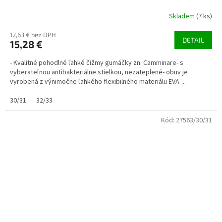
Skladem
(7 ks)
12,63 € bez DPH
DETAIL
15,28 €
- Kvalitné pohodlné ľahké čižmy gumáčky zn. Camminare- s
vyberateľnou antibakteriálne stielkou, nezateplené- obuv je
vyrobená z výnimočne ľahkého flexibilného materiálu EVA-...
30/31
32/33
Kód:
27563/30/31