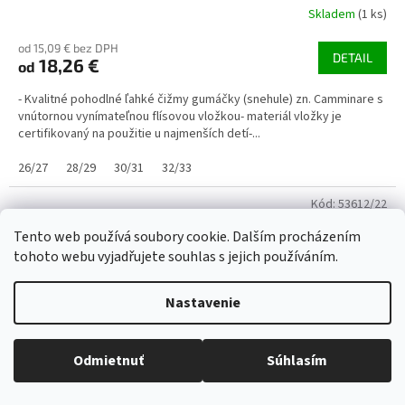
Skladem
(1 ks)
od 15,09 € bez DPH
DETAIL
18,26 €
od
- Kvalitné pohodlné ľahké čižmy gumáčky (snehule) zn. Camminare s
vnútornou vynímateľnou flísovou vložkou- materiál vložky je
certifikovaný na použitie u najmenších detí-...
26/27
28/29
30/31
32/33
Kód:
53612/22
Tento web používá soubory cookie. Dalším procházením
tohoto webu vyjadřujete souhlas s jejich používáním.
Nastavenie
Odmietnuť
Súhlasím
Všetko skladom, tovar odosielame každý pracovný deň.