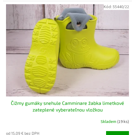
Kód:
55440/22
Čižmy gumáky snehule Camminare žabka limetkové
zateplené vyberateľnou vložkou
Skladem
(19 ks)
od 15,09 € bez DPH