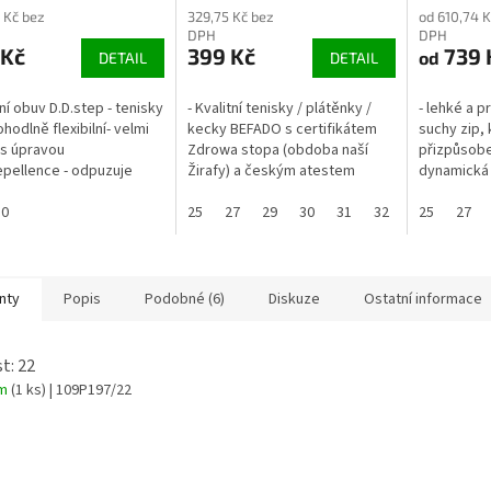
 Kč bez
329,75 Kč bez
od 610,74 K
DPH
DPH
 Kč
399 Kč
739 
od
DETAIL
DETAIL
tní obuv D.D.step - tenisky
- Kvalitní tenisky / plátěnky /
- lehké a p
hodlně flexibilní- velmi
kecky BEFADO s certifikátem
suchy zip,
 s úpravou
Zdrowa stopa (obdoba naší
přizpůsobe
pellence - odpuzuje
Žirafy) a českým atestem
dynamická 
 nečistoty- lze prát v
zkušebního ústavu ITC Zlín.- se
přilnavost
 (v pracím sáčku, na
30
2 suchými zipy- Obuv je lehká
25
27
29
30
31
32
33
površích;-
25
27
mají...
a...
straně boty
nty
Popis
Podobné (6)
Diskuze
Ostatní informace
t: 22
em
(1 ks)
| 109P197/22