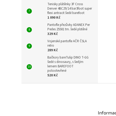
Tenisky plátěnky 3F Cross
Denver 4BC29/14 bar3foot super
flexi antracit šedé barefoot
1 090 Kč
Pantofle přezůvky ADANEX Per
Pedes 25581 tm. šedé plstěné
329 Kč
Vojenské pantofle AČR ČSLA
retro
289 Kč
Bačkory bareTulip DINO T-GG
šedé s dinosaury, s šedým
lemem BAREFOOT
polootevřené
520 Kč
Z
á
p
a
t
Informac
í