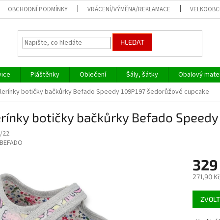
OBCHODNÍ PODMÍNKY
VRÁCENÍ/VÝMĚNA/REKLAMACE
VELKOOB
HLEDAT
vice
Pláštěnky
Oblečení
Šály, šátky
Obalový mater
lerínky botičky bačkůrky Befado Speedy 109P197 šedorůžové cupcake
erínky botičky bačkůrky Befado Speed
/22
BEFADO
329
271,90 K
Měrná
ZVOLT
cena: