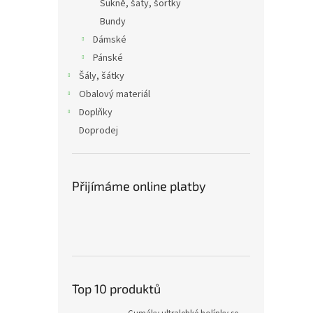
Sukně, šaty, šortky
Bundy
Dámské
Pánské
Šály, šátky
Obalový materiál
Doplňky
Doprodej
Přijímáme online platby
Top 10 produktů