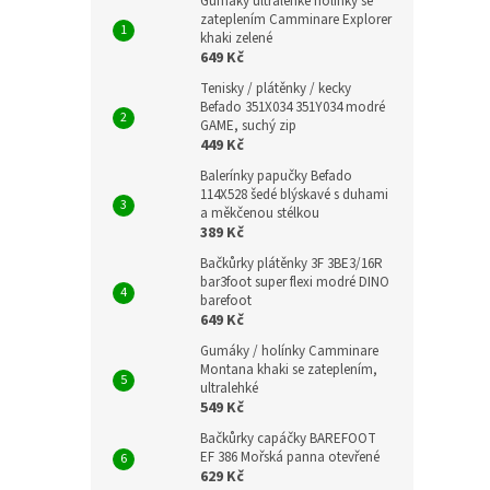
Gumáky ultralehké holínky se
zateplením Camminare Explorer
khaki zelené
649 Kč
Tenisky / plátěnky / kecky
Befado 351X034 351Y034 modré
GAME, suchý zip
449 Kč
Balerínky papučky Befado
114X528 šedé blýskavé s duhami
a měkčenou stélkou
389 Kč
Bačkůrky plátěnky 3F 3BE3/16R
bar3foot super flexi modré DINO
barefoot
649 Kč
Gumáky / holínky Camminare
Montana khaki se zateplením,
ultralehké
549 Kč
Bačkůrky capáčky BAREFOOT
EF 386 Mořská panna otevřené
629 Kč