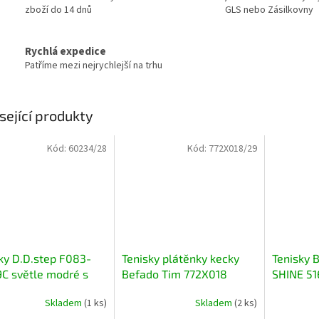
zboží do 14 dnů
GLS nebo Zásilkovny
Rychlá expedice
Patříme mezi nejrychlejší na trhu
sející produkty
Kód:
60234/28
Kód:
772X018/29
ky D.D.step F083-
Tenisky plátěnky kecky
Tenisky
C světle modré s
Befado Tim 772X018
SHINE 51
s LED světýlky
772Y018 růžové s
zelenkav
Skladem
(1 ks)
Skladem
(2 ks)
odpudivé
medvídky