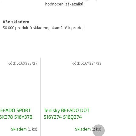
hodnocení zákazníků
Vše skladem
50 000 produktů skladem, okamžitě k prodeji
Kód:
516X378/27
Kód:
516Y274/33
 BEFADO SPORT
Tenisky BEFADO DOT
6X378 516Y378
516Y274 516Q274
é
516X274 růžové lososové
Další
Skladem
(1 ks)
Skladem
(2 ks)
suchý zip
produkt