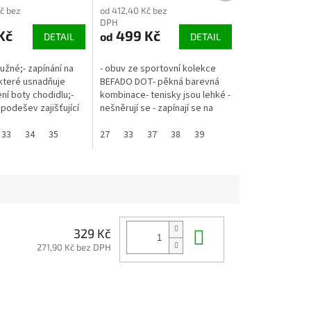
č bez
od 412,40 Kč bez
DPH
Kč
499 Kč
od
DETAIL
DETAIL
ružné;- zapínání na
- obuv ze sportovní kolekce
 které usnadňuje
BEFADO DOT- pěkná barevná
ní boty chodidlu;-
kombinace- tenisky jsou lehké -
podešev zajišťující
nešněrují se - zapínají se na
 na různých
SUCHÝ ZIP- kvalitně
 poutko na zadní
33
34
35
zpracované- síťované prvky
27
33
37
38
39
...
umožňují...
Do košíku
329 Kč
271,90 Kč bez DPH