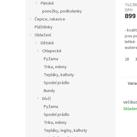
Pánské
742,98
DPH
ponožky, podkolenky
899
Čepice, rukavice
Pláštěnky
- kvali
Oblečení
jsou po
lehké-
Dětské
watere
Chlapecké
vodu a
Pyžama
pračce
28
30°C)- 
Trika, mikiny
Tepláky, kalhoty
Spodní prádlo
Varia
Bundy
Dívčí
velikos
Pyžama
Sklad
Spodní prádlo
Trika, mikiny
Tepláky, legíny, kalhoty