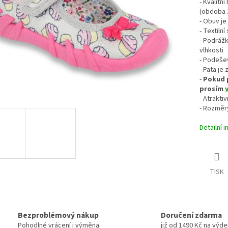
- Kvalitn
(obdoba Ž
- Obuv je
- Textiln
- Podrážk
vlhkosti
- Podeše
- Pata je
-
Pokud 
prosím
- Atrakti
- Rozměr
Detailní 
TISK
Bezproblémový nákup
Doručení zdarma
Pohodlné vrácení i výměna
již od 1490 Kč na výde