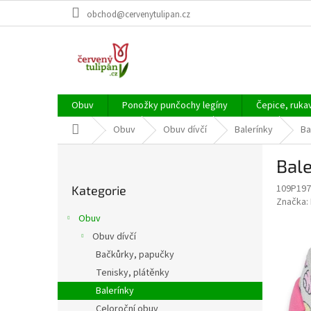
Přejít
obchod@cervenytulipan.cz
na
obsah
Obuv
Ponožky punčochy legíny
Čepice, ruka
Domů
Obuv
Obuv dívčí
Balerínky
Ba
P
Bal
o
Přeskočit
s
109P197
Kategorie
kategorie
t
Značka:
r
Obuv
a
Obuv dívčí
n
Bačkůrky, papučky
n
í
Tenisky, plátěnky
p
Balerínky
a
Celoroční obuv