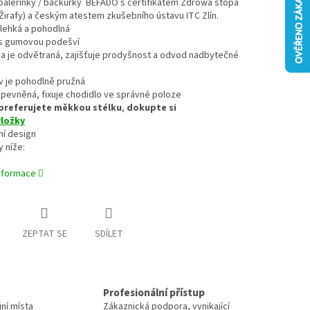
í balerínky / bačkůrky BEFADO s certifikátem Zdrowa stopa
irafy) a českým atestem zkušebního ústavu ITC Zlín.
 lehká a pohodlná
í s gumovou podešví
a je odvětraná, zajišťuje prodyšnost a odvod nadbytečné
v je pohodlně pružná
 zpevněná, fixuje chodidlo ve správné poloze
preferujete
měkkou stélku
,
dokupte si
vložky
vní design
y níže:
informace
ZEPTAT SE
SDÍLET
Profesionální přístup
jní místa
Zákaznická podpora, vynikající