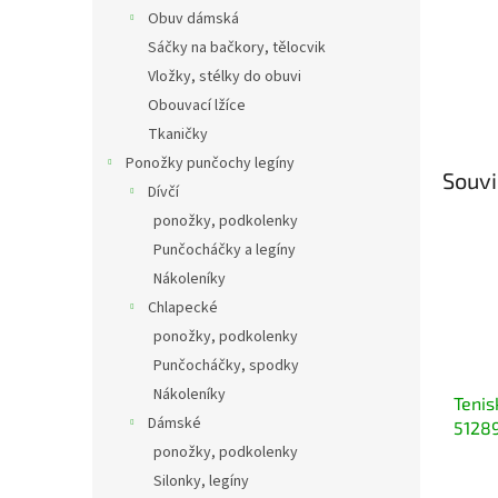
Obuv dámská
Sáčky na bačkory, tělocvik
Vložky, stélky do obuvi
Obouvací lžíce
Tkaničky
Ponožky punčochy legíny
Souvi
Dívčí
ponožky, podkolenky
Punčocháčky a legíny
Nákoleníky
Chlapecké
ponožky, podkolenky
Punčocháčky, spodky
Nákoleníky
Tenis
Dámské
51289
ponožky, podkolenky
růží 
vodo
Silonky, legíny