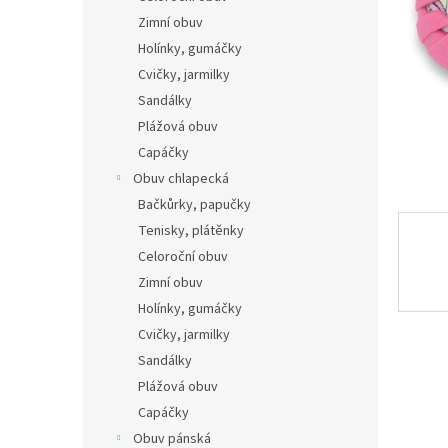
n
Zimní obuv
e
Holínky, gumáčky
l
Cvičky, jarmilky
Sandálky
Plážová obuv
Capáčky
Obuv chlapecká
Bačkůrky, papučky
Tenisky, plátěnky
Celoroční obuv
Zimní obuv
Holínky, gumáčky
Cvičky, jarmilky
Sandálky
Plážová obuv
Capáčky
Obuv pánská