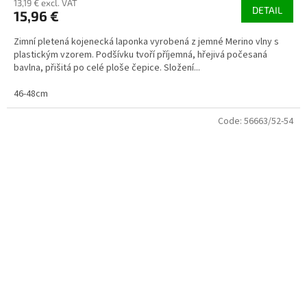
13,19 € excl. VAT
DETAIL
15,96 €
Zimní pletená kojenecká laponka vyrobená z jemné Merino vlny s
plastickým vzorem. Podšívku tvoří příjemná, hřejivá počesaná
bavlna, přišitá po celé ploše čepice. Složení...
46-48cm
Code:
56663/52-54