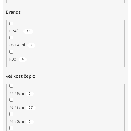
Brands
DRÁČE
70
OSTATNÍ
3
RDX
4
velikost čepic
44-46cm
1
46-48cm
17
46-50cm
1