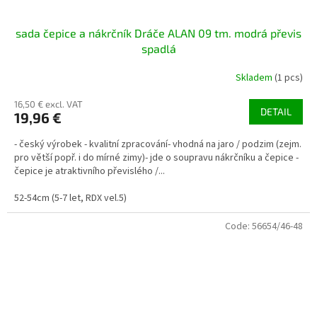
sada čepice a nákrčník Dráče ALAN 09 tm. modrá převis
spadlá
Skladem
(1 pcs)
16,50 € excl. VAT
DETAIL
19,96 €
- český výrobek - kvalitní zpracování- vhodná na jaro / podzim (zejm.
pro větší popř. i do mírné zimy)- jde o soupravu nákrčníku a čepice -
čepice je atraktivního převislého /...
52-54cm (5-7 let, RDX vel.5)
Code:
56654/46-48