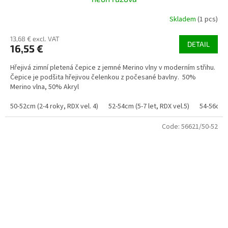
Skladem
(1 pcs)
13,68 € excl. VAT
DETAIL
16,55 €
Hřejivá zimní pletená čepice z jemné Merino vlny v moderním střihu.
Čepice je podšita hřejivou čelenkou z počesané bavlny. 50%
Merino vlna, 50% Akryl
50-52cm (2-4 roky, RDX vel. 4)
52-54cm (5-7 let, RDX vel.5)
54-56cm (
Code:
56621/50-52