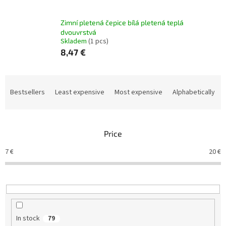
Zimní pletená čepice bílá pletená teplá
dvouvrstvá
Skladem
(1 pcs)
8,47 €
P
r
Bestsellers
Least expensive
Most expensive
Alphabetically
o
d
u
Price
c
t
7
€
20
€
s
o
r
t
i
n
In stock
79
g