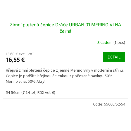
Zimní pletená čepice Dráče URBAN 01 MERINO VLNA
černá
Skladem
(1 pcs)
13,68 € excl. VAT
DETAIL
16,55 €
Hřejivá zimní pletená čepice z jemné Merino vlny v moderním střihu.
Čepice je podšita hřejivou čelenkou z počesané bavlny. 50%
Merino vlna, 50% Akryl
54-56cm (7-14 let, RDX vel. 6)
Code:
55066/52-54