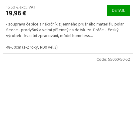
16,50 € excl. VAT
DETAIL
19,96 €
- souprava čepice a nákrčník z jemného pružného materiálu polar
fleece - prodyšný a velmi příjemný na dotyk- zn. Dráče - český
výrobek - kvalitní zpracování, módní homeless...
48-50cm (1-2 roky, RDX vel.3)
Code:
55060/50-52