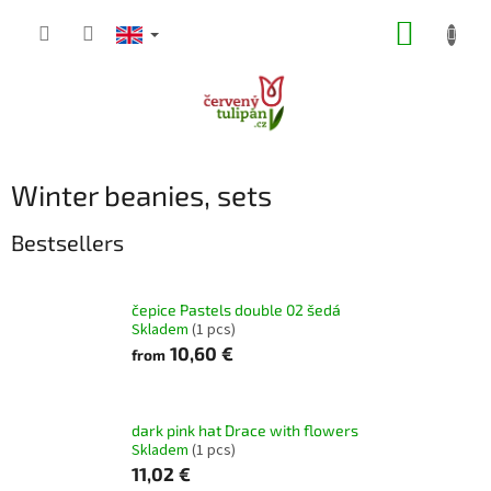
Skip
SHOPP
to
content
CART
Winter beanies, sets
Bestsellers
čepice Pastels double 02 šedá
Skladem
(1 pcs)
10,60 €
from
dark pink hat Drace with flowers
Skladem
(1 pcs)
11,02 €