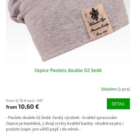
r
o
d
u
c
t
s
čepice Pastels double 02 šedá
Skladem
(1 pcs)
from 8,76 € excl. VAT
DETAIL
10,60 €
from
- Pastels double 02 šedá- český výrobek - kvalitní zpracování-
čepice je bavlněná, z dvojí vrstvy kvalitní bavlny- vhodná na jaro /
podzim (zejm. pro větší popř. i do mírné...