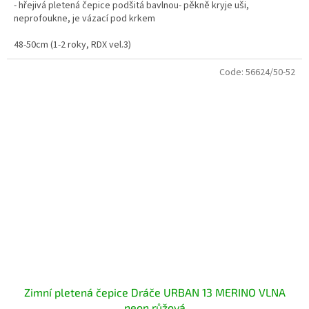
- hřejivá pletená čepice podšitá bavlnou- pěkně kryje uši,
neprofoukne, je vázací pod krkem
48-50cm (1-2 roky, RDX vel.3)
Code:
56624/50-52
Zimní pletená čepice Dráče URBAN 13 MERINO VLNA
neon růžová