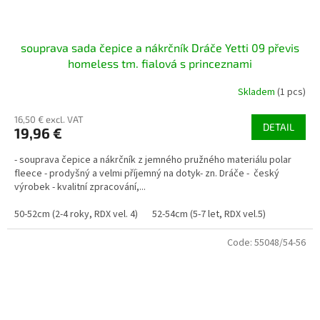
souprava sada čepice a nákrčník Dráče Yetti 09 převis
homeless tm. fialová s princeznami
Skladem
(1 pcs)
16,50 € excl. VAT
DETAIL
19,96 €
- souprava čepice a nákrčník z jemného pružného materiálu polar
fleece - prodyšný a velmi příjemný na dotyk- zn. Dráče - český
výrobek - kvalitní zpracování,...
50-52cm (2-4 roky, RDX vel. 4)
52-54cm (5-7 let, RDX vel.5)
Code:
55048/54-56