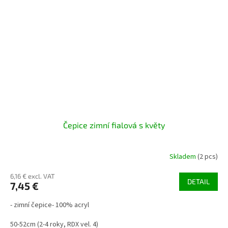
Čepice zimní fialová s květy
Skladem
(2 pcs)
6,16 € excl. VAT
DETAIL
7,45 €
- zimní čepice- 100% acryl
50-52cm (2-4 roky, RDX vel. 4)