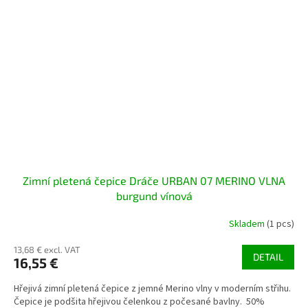
Zimní pletená čepice Dráče URBAN 07 MERINO VLNA
burgund vínová
Skladem
(1 pcs)
13,68 € excl. VAT
DETAIL
16,55 €
Hřejivá zimní pletená čepice z jemné Merino vlny v moderním střihu.
Čepice je podšita hřejivou čelenkou z počesané bavlny. 50%