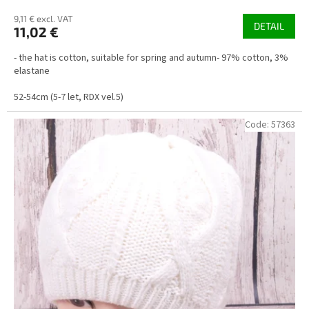
9,11 € excl. VAT
DETAIL
11,02 €
- the hat is cotton, suitable for spring and autumn- 97% cotton, 3%
elastane
52-54cm (5-7 let, RDX vel.5)
Code:
57363