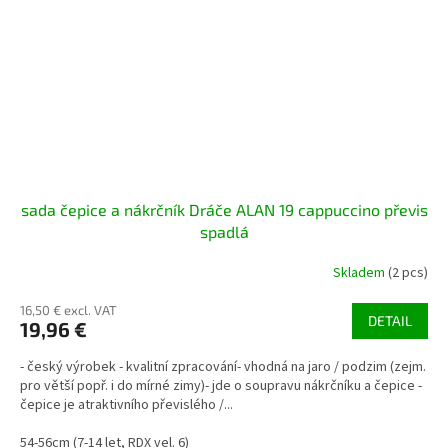
sada čepice a nákrčník Dráče ALAN 19 cappuccino převis
spadlá
Skladem
(2 pcs)
16,50 € excl. VAT
DETAIL
19,96 €
- český výrobek - kvalitní zpracování- vhodná na jaro / podzim (zejm.
pro větší popř. i do mírné zimy)- jde o soupravu nákrčníku a čepice -
čepice je atraktivního převislého /...
54-56cm (7-14 let, RDX vel. 6)