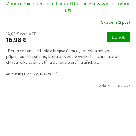
Zimní čepice beranice Lama 11 hořčicová vázací s krytím
uší
Skladem
(2 pcs)
14,03 € excl. VAT
DETAIL
16,98 €
- Beranice Lama je teplá a hřejivá čepice, - podšitá hebkou
příjemnou chlupatinou, která poskytuje vynikající ochranu proti
chladu- díky svému střihu dokonale drží na uších a...
48-50cm (1-2 roky, RDX vel.3)
Code:
56630/50-52