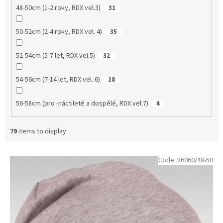
48-50cm (1-2 roky, RDX vel.3)
31
50-52cm (2-4 roky, RDX vel. 4)
35
52-54cm (5-7 let, RDX vel.5)
32
54-56cm (7-14 let, RDX vel. 6)
18
56-58cm (pro -náctileté a dospělé, RDX vel.7)
4
79
items to display
L
Code:
26060/48-50
i
s
t
o
f
p