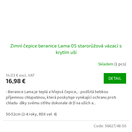
Zimní čepice beranice Lama 05 starorůžová vázací s
krytím uší
Skladem
(1 pcs)
14,03 € excl. VAT
DETAIL
16,98 €
- Beranice Lama je teplá a hřejivá čepice, - podšitá hebkou
příjemnou chlupatinou, která poskytuje vynikající ochranu proti
chladu- díky svému střihu dokonale drží na uších a...
50-52cm (2-4 roky, RDX vel. 4)
Code:
56627/48-50