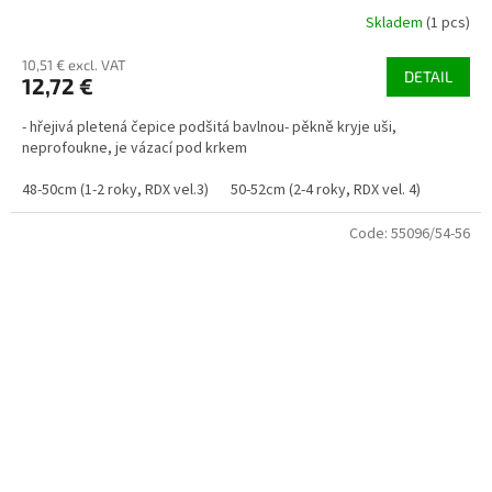
Skladem
(1 pcs)
10,51 € excl. VAT
DETAIL
12,72 €
- hřejivá pletená čepice podšitá bavlnou- pěkně kryje uši,
neprofoukne, je vázací pod krkem
48-50cm (1-2 roky, RDX vel.3)
50-52cm (2-4 roky, RDX vel. 4)
Code:
55096/54-56