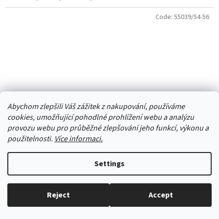
Code:
55039/54-56
Abychom zlepšili Váš zážitek z nakupování, používáme
cookies, umožňující pohodlné prohlížení webu a analýzu
provozu webu pro průběžné zlepšování jeho funkcí, výkonu a
použitelnosti.
Více informaci.
Settings
čepice Dráče Yetti 16 převis homeless fialková s
motýlky
Reject
Accept
Everything in stock, we ship every working day.
Skladem
(1 pcs)