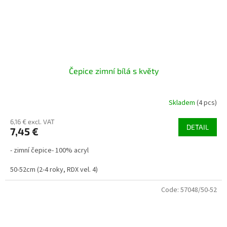
Čepice zimní bílá s květy
Skladem
(4 pcs)
6,16 € excl. VAT
DETAIL
7,45 €
- zimní čepice- 100% acryl
50-52cm (2-4 roky, RDX vel. 4)
Code:
57048/50-52