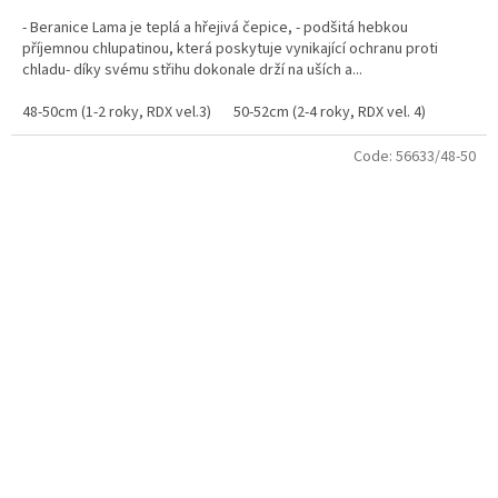
- Beranice Lama je teplá a hřejivá čepice, - podšitá hebkou
příjemnou chlupatinou, která poskytuje vynikající ochranu proti
chladu- díky svému střihu dokonale drží na uších a...
48-50cm (1-2 roky, RDX vel.3)
50-52cm (2-4 roky, RDX vel. 4)
Code:
56633/48-50