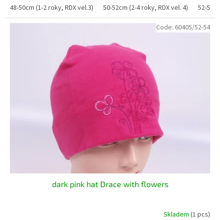
48-50cm (1-2 roky, RDX vel.3)
50-52cm (2-4 roky, RDX vel. 4)
52-54cm
Code:
60405/52-54
dark pink hat Drace with flowers
Skladem
(1 pcs)