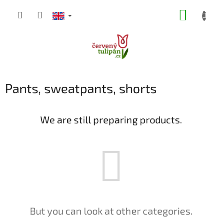
Skip
SHOPP
to
content
CART
Pants, sweatpants, shorts
We are still preparing products.
But you can look at other categories.