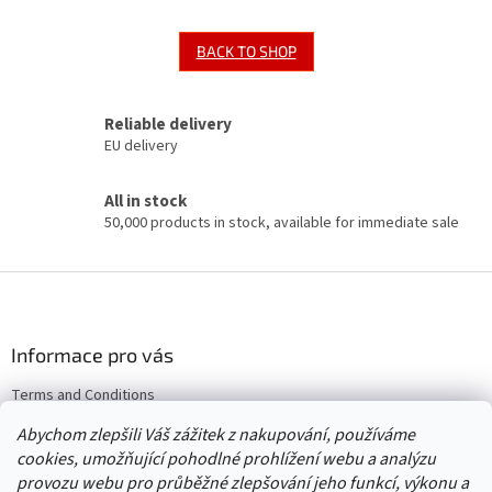
BACK TO SHOP
Reliable delivery
EU delivery
All in stock
50,000 products in stock, available for immediate sale
F
o
o
t
Informace pro vás
e
Terms and Conditions
r
Returns & Exchanges
Abychom zlepšili Váš zážitek z nakupování, používáme
Wholesale
cookies, umožňující pohodlné prohlížení webu a analýzu
provozu webu pro průběžné zlepšování jeho funkcí, výkonu a