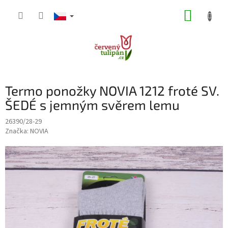
Přejít
NÁKUP
na
obsah
KOŠÍK
Termo ponožky NOVIA 1212 froté SV.
ŠEDÉ s jemným svěrem lemu
26390/28-29
Značka:
NOVIA