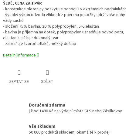
ŠEDÉ, CENA ZA 1 PÁR
- konstrukce pleteniny poskytuje pohodlí i v extrémních podmínkách
- vysoký výkon odvodu vlhkosti z povrchu pokožky udrží vaše nohy
vždy suché
- složení 75% bavlna, 20 % polypropylen, 5% elastan
- bavlna je příjemná na dotek, polypropylen usnadňuje odvod potu,
elastan zajišťuje dokonalý tvar
- zabraňuje tvorbě otlaků, měkký došlap
Detailní informace
ZEPTAT SE
SDÍLET
Doručení zdarma
již od 1490 Kč na výdejní místa GLS nebo Zásilkovny
Vše skladem
50 000 produktů skladem, okamžitě k prodeji