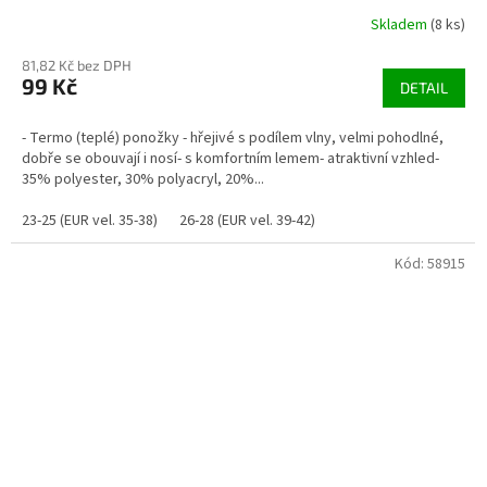
Skladem
(8 ks)
81,82 Kč bez DPH
99 Kč
DETAIL
- Termo (teplé) ponožky - hřejivé s podílem vlny, velmi pohodlné,
dobře se obouvají i nosí- s komfortním lemem- atraktivní vzhled-
35% polyester, 30% polyacryl, 20%...
23-25 (EUR vel. 35-38)
26-28 (EUR vel. 39-42)
Kód:
58915