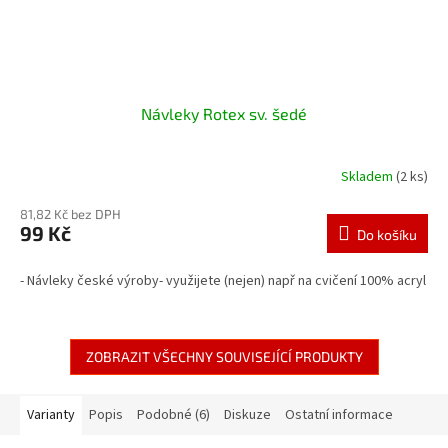
Návleky Rotex sv. šedé
Skladem
(2 ks)
81,82 Kč bez DPH
99 Kč
Do košíku
- Návleky české výroby- využijete (nejen) např na cvičení 100% acryl
ZOBRAZIT VŠECHNY SOUVISEJÍCÍ PRODUKTY
Varianty
Popis
Podobné (6)
Diskuze
Ostatní informace