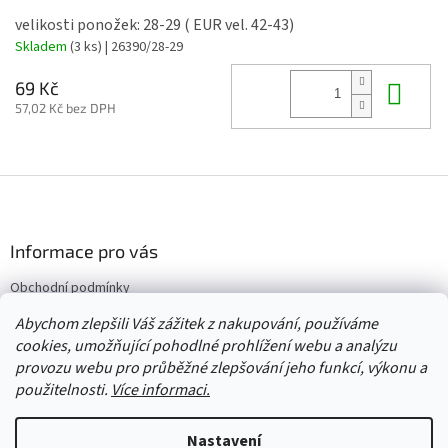
velikosti ponožek: 28-29 ( EUR vel. 42-43)
Skladem
(3 ks)
| 26390/28-29
Do 
69 Kč
57,02 Kč bez DPH
Z
á
p
a
Informace pro vás
t
Obchodní podmínky
í
Vrácení/výměna/reklamace
Abychom zlepšili Váš zážitek z nakupování, používáme
Velkoobchod
cookies, umožňující pohodlné prohlížení webu a analýzu
provozu webu pro průběžné zlepšování jeho funkcí, výkonu a
použitelnosti.
Více informaci.
Vytvořil Shoptet
Nastavení