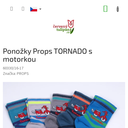
Přejít
NÁKUP
na
obsah
KOŠÍK
Ponožky Props TORNADO s
motorkou
60330/16-17
Značka:
PROPS