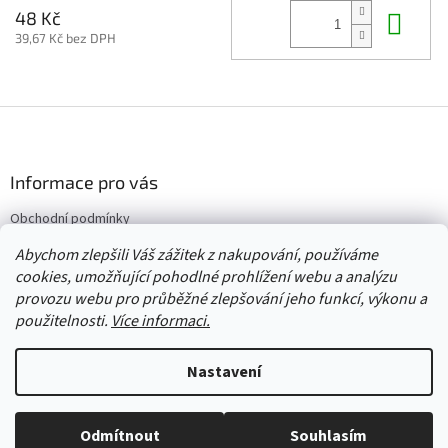
Do 
48 Kč
39,67 Kč bez DPH
Z
á
p
a
Informace pro vás
t
Obchodní podmínky
í
Vrácení/výměna/reklamace
Abychom zlepšili Váš zážitek z nakupování, používáme
Velkoobchod
cookies, umožňující pohodlné prohlížení webu a analýzu
provozu webu pro průběžné zlepšování jeho funkcí, výkonu a
použitelnosti.
Více informaci.
Vytvořil Shoptet
Nastavení
Copyright 2026
Červený Tulipán
. Všechna práva vyhrazena.
Upravit
Odmítnout
Souhlasím
nastavení cookies