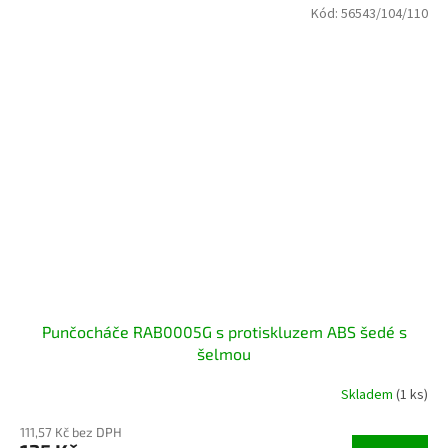
Kód:
56543/104/110
Punčocháče RAB0005G s protiskluzem ABS šedé s
šelmou
Skladem
(1 ks)
111,57 Kč bez DPH