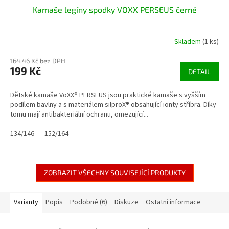
Kamaše legíny spodky VOXX PERSEUS černé
Skladem
(1 ks)
164,46 Kč bez DPH
199 Kč
DETAIL
Dětské kamaše VoXX® PERSEUS jsou praktické kamaše s vyšším
podílem bavlny a s materiálem silproX® obsahující ionty stříbra. Díky
tomu mají antibakteriální ochranu, omezující...
134/146
152/164
ZOBRAZIT VŠECHNY SOUVISEJÍCÍ PRODUKTY
Varianty
Popis
Podobné (6)
Diskuze
Ostatní informace