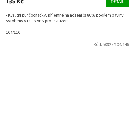
135 Kč
DETAIL
- Kvalitní punčocháčky, příjemné na nošení (s 80% podílem bavlny).
Vyrobeny v EU- s ABS protiskluzem
104/110
Kód:
58927/134/146