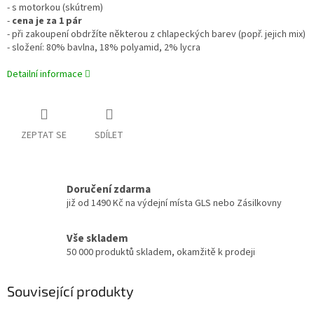
- s motorkou (skútrem)
-
cena je za 1 pár
- při zakoupení obdržíte některou z chlapeckých barev (popř. jejich mix)
- složení: 80% bavlna, 18% polyamid, 2% lycra
Detailní informace
ZEPTAT SE
SDÍLET
Doručení zdarma
již od 1490 Kč na výdejní místa GLS nebo Zásilkovny
Vše skladem
50 000 produktů skladem, okamžitě k prodeji
Související produkty