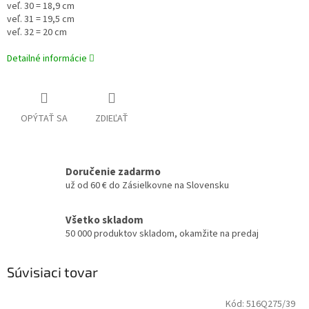
veľ. 30 = 18,9 cm
veľ. 31 = 19,5 cm
veľ. 32 = 20 cm
Detailné informácie
OPÝTAŤ SA
ZDIEĽAŤ
Doručenie zadarmo
už od 60 € do Zásielkovne na Slovensku
Všetko skladom
50 000 produktov skladom, okamžite na predaj
Súvisiaci tovar
Kód:
516Q275/39