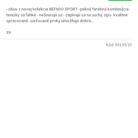
- obuv z novej kolekcie BEFADO SPORT- pekná farebná kombinácia-
tenisky sú ľahké - nešnurujú sa - zapínajú sa na suchý zips- kvalitne
spracované- sieťované prvky umožňujú dobrú...
39
Kód:
63139/25