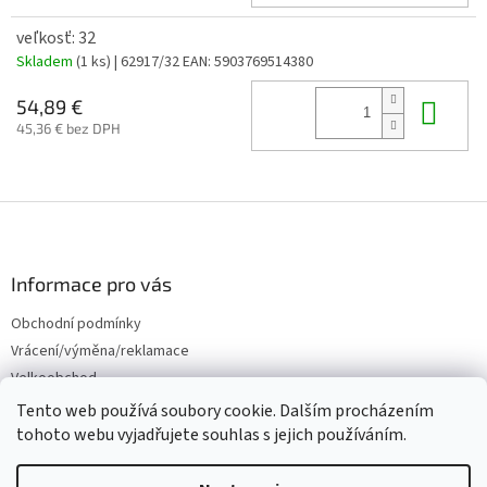
veľkosť: 32
Skladem
(1 ks)
| 62917/32
EAN:
5903769514380
Do 
54,89 €
45,36 € bez DPH
Z
á
p
ä
Informace pro vás
t
Obchodní podmínky
i
Vrácení/výměna/reklamace
e
Velkoobchod
Tento web používá soubory cookie. Dalším procházením
tohoto webu vyjadřujete souhlas s jejich používáním.
Vytvoril Shoptet