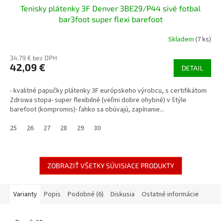
Tenisky plátenky 3F Denver 3BE29/P44 sivé fotbal
bar3foot super flexi barefoot
Skladem
(7 ks)
34,79 € bez DPH
42,09 €
DETAIL
- kvalitné papučky plátenky 3F európskeho výrobcu, s certifikátom
Zdrowa stopa- super flexibilné (veľmi dobre ohybné) v štýle
barefoot (kompromis)- ľahko sa obúvajú, zapínanie...
25
26
27
28
29
30
ZOBRAZIŤ VŠETKY SÚVISIACE PRODUKTY
Varianty
Popis
Podobné (6)
Diskusia
Ostatné informácie