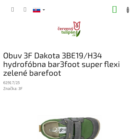
Prejsť
NÁKUP
na
obsah
KOŠÍK
Obuv 3F Dakota 3BE19/H34
hydrofóbna bar3foot super flexi
zelené barefoot
62917/25
Značka:
3F