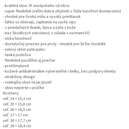
- kvalitná obuv 3F európskeho výrobcu
- super flexibilné (veľmi dobre ohybné) v štýle barefoot (kompromis)
- vhodné pre širokú nohu a vysoký priehlavok
- ľahko sa obúvajú, zapínanie na suchý zips
- z priedušných tkanín, špice a päta z kože
- bez škodlivých substancií, v súlade s normami EÚ
- nízka hmotnosť
- dostatočný priestor pre prsty - vhodné pre širšie chodidlá
- nulový sklon päta-palec
- tenká podošva
- flexibilné pozdĺžne aj priečne
- protišmykové
- kožené antibakteriálne vyberateľné stielky, bez podpory klenby
- atraktívny design
- vonkajšia obuv na jar/jeseň
- obuv neperte v práčke
Rozmery:
veľ. 24 = 15,3 cm
veľ. 25 = 15,8 cm
veľ. 26 = 16,5 cm
veľ. 27 = 17 cm
veľ. 28 = 17,7 cm
veľ. 29 = 18,4 cm