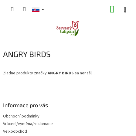
Prejsť
NÁKUP
na
obsah
KOŠÍK
ANGRY BIRDS
Žiadne produkty značky
ANGRY BIRDS
sa nenašli...
Z
á
p
ä
Informace pro vás
t
Obchodní podmínky
i
Vrácení/výměna/reklamace
e
Velkoobchod