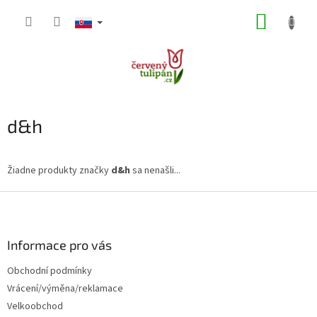
Prejsť
NÁKUP
na
obsah
KOŠÍK
d&h
Žiadne produkty značky
d&h
sa nenašli...
Z
á
p
ä
Informace pro vás
t
Obchodní podmínky
i
Vrácení/výměna/reklamace
e
Velkoobchod