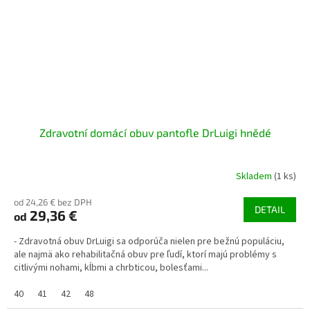
Zdravotní domácí obuv pantofle DrLuigi hnědé
Skladem
(1 ks)
od 24,26 € bez DPH
DETAIL
29,36 €
od
- Zdravotná obuv DrLuigi sa odporúča nielen pre bežnú populáciu,
ale najmä ako rehabilitačná obuv pre ľudí, ktorí majú problémy s
citlivými nohami, kĺbmi a chrbticou, bolesťami...
40
41
42
48