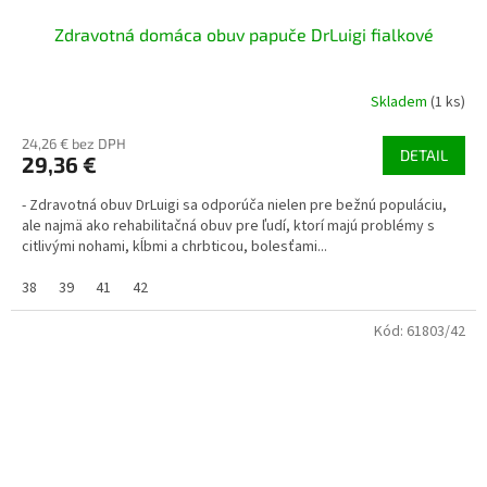
Zdravotná domáca obuv papuče DrLuigi fialkové
Skladem
(1 ks)
24,26 € bez DPH
DETAIL
29,36 €
- Zdravotná obuv DrLuigi sa odporúča nielen pre bežnú populáciu,
ale najmä ako rehabilitačná obuv pre ľudí, ktorí majú problémy s
citlivými nohami, kĺbmi a chrbticou, bolesťami...
38
39
41
42
Kód:
61803/42