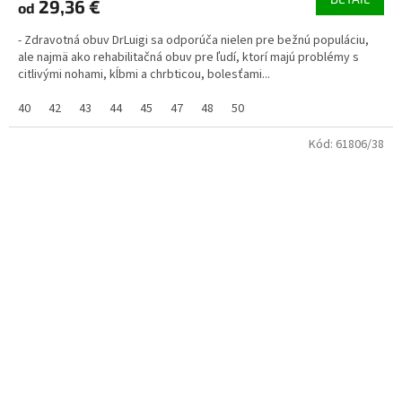
29,36 €
od
- Zdravotná obuv DrLuigi sa odporúča nielen pre bežnú populáciu,
ale najmä ako rehabilitačná obuv pre ľudí, ktorí majú problémy s
citlivými nohami, kĺbmi a chrbticou, bolesťami...
40
42
43
44
45
47
48
50
Kód:
61806/38