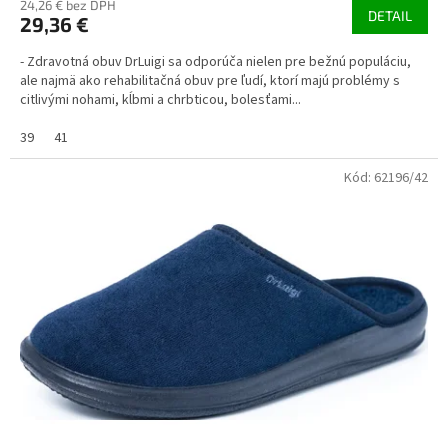
24,26 € bez DPH
DETAIL
29,36 €
- Zdravotná obuv DrLuigi sa odporúča nielen pre bežnú populáciu,
ale najmä ako rehabilitačná obuv pre ľudí, ktorí majú problémy s
citlivými nohami, kĺbmi a chrbticou, bolesťami...
39
41
Kód:
62196/42