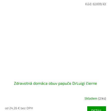
Kód:
61809/43
Zdravotná domáca obuv papuče DrLuigi čierne
Skladem
(2 ks)
od 24,26 € bez DPH
DETAIL