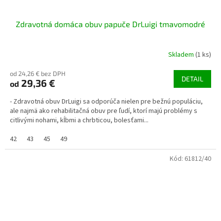
Zdravotná domáca obuv papuče DrLuigi tmavomodré
Skladem
(1 ks)
od 24,26 € bez DPH
DETAIL
29,36 €
od
- Zdravotná obuv DrLuigi sa odporúča nielen pre bežnú populáciu,
ale najmä ako rehabilitačná obuv pre ľudí, ktorí majú problémy s
citlivými nohami, kĺbmi a chrbticou, bolesťami...
42
43
45
49
Kód:
61812/40