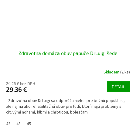
Zdravotná domáca obuv papuče DrLuigi šede
Skladem
(2 ks)
24,26 € bez DPH
DETAIL
29,36 €
- Zdravotná obuv DrLuigi sa odporúča nielen pre bežnú populáciu,
ale najmä ako rehabilitačná obuv pre ľudí, ktorí majú problémy s
citlivými nohami, kĺbmi a chrbticou, bolesťami...
42
43
45