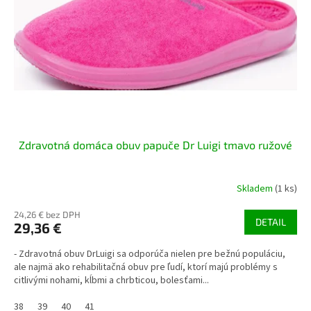
r
d
o
u
d
k
u
t
k
o
t
v
o
v
Zdravotná domáca obuv papuče Dr Luigi tmavo ružové
Skladem
(1 ks)
24,26 € bez DPH
DETAIL
29,36 €
- Zdravotná obuv DrLuigi sa odporúča nielen pre bežnú populáciu,
ale najmä ako rehabilitačná obuv pre ľudí, ktorí majú problémy s
citlivými nohami, kĺbmi a chrbticou, bolesťami...
38
39
40
41