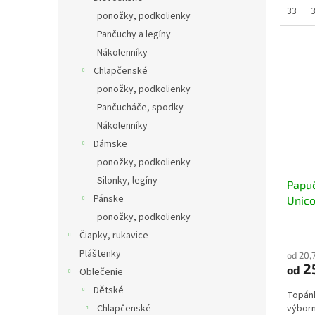
33
ponožky, podkolienky
Pančuchy a legíny
Nákolenníky
Chlapčenské
ponožky, podkolienky
Pančucháče, spodky
Nákolenníky
Dámske
ponožky, podkolienky
Silonky, legíny
Papu
Pánske
Unico
ponožky, podkolienky
Čiapky, rukavice
Pláštenky
od 20,
2
od
Oblečenie
Dětské
Topánk
Chlapčenské
výborn