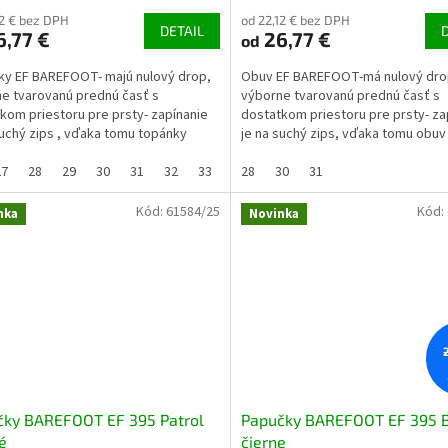
12 € bez DPH
od 22,12 € bez DPH
DETAIL
,77 €
26,77 €
od
y EF BAREFOOT- majú nulový drop,
Obuv EF BAREFOOT-má nulový dro
e tvarovanú prednú časť s
výborne tvarovanú prednú časť s
kom priestoru pre prsty- zapínanie
dostatkom priestoru pre prsty- za
suchý zips , vďaka tomu topánky
je na suchý zips, vďaka tomu obu
edí (aj na užší...
sedí (aj na užší členok)-...
27
28
29
30
31
32
33
34
28
35
30
31
Kód:
61584/25
Kód:
nka
Novinka
čky BAREFOOT EF 395 Patrol
Papučky BAREFOOT EF 395 B
é
čierne