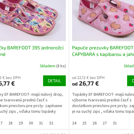
čky BAREFOOT 395 jednorožci
Papuče prezuvky BAREFOOT
vné
CAPYBARA s kapibarou a ja
ružové
Skladem
(8 ks)
Skla
12 € bez DPH
od 22,12 € bez DPH
DETAIL
,77 €
26,77 €
od
y EF BAREFOOT- majú nulový drop,
Topánky EF BAREFOOT- majú nulov
e tvarovanú prednú časť s
výborne tvarovanú prednú časť s
kom priestoru pre prsty- zapínanie
dostatkom priestoru pre prsty- za
suchý zips , vďaka tomu topánky
je na suchý zips , vďaka tomu top
edí (aj na užší...
dobre sedí (aj na užší...
27
28
29
30
31
32
24
25
26
27
31