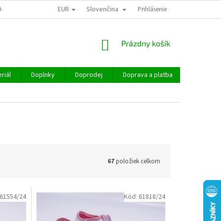
EUR
Slovenčina
CHOD
Prihlásenie
NÁKUPNÝ
Prázdny košík
KOŠÍK
riál
Doplnky
Doprodej
Doprava a platba
Hodnoten
67
položiek celkom
61554/24
Kód:
61818/24