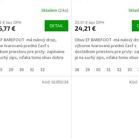
Skladem
(2 ks)
Skla
12 € bez DPH
20,01 € bez DPH
DETAIL
,77 €
24,21 €
EF BAREFOOT -má nulový drop,
Obuv EF BAREFOOT -má nulový dr
e tvarovanú prednú časť s
výborne tvarovanú prednú časť s
kom priestoru pre prsty- zapínanie
dostatkom priestoru pre prsty- za
suchý zips, vďaka tomu obuv dobre
je na suchý zips, vďaka tomu obu
j na užší...
sedí (aj na užší...
25
29
30
31
32
28
29
30
31
32
33
Kód:
61050/34
Kód: