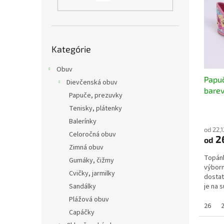
i
p
s
r
p
o
r
d
Preskočiť
o
u
Kategórie
kategórie
d
k
u
Obuv
t
Papu
k
o
Dievčenská obuv
bare
t
v
Papuče, prezuvky
o
Tenisky, plátenky
v
Balerínky
od 22,
Celoročná obuv
26
od
Zimná obuv
Topánk
Gumáky, čižmy
výborn
Cvičky, jarmilky
dostat
Sandálky
je na 
dobre s
Plážová obuv
26
Capáčky