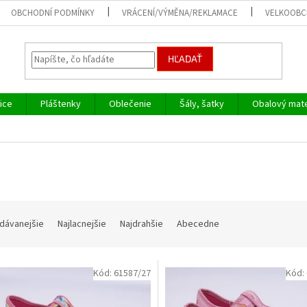
OBCHODNÍ PODMÍNKY
VRÁCENÍ/VÝMĚNA/REKLAMACE
VELKOOB
HĽADAŤ
ice
Pláštenky
Oblečenie
Šály, šatky
Obalový mate
dávanejšie
Najlacnejšie
Najdrahšie
Abecedne
Kód:
61587/27
Kód: