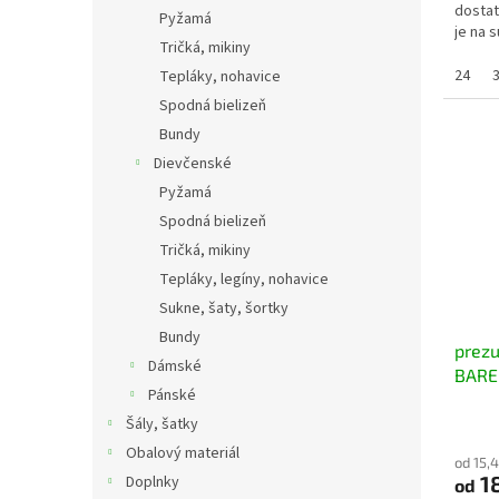
dostat
Pyžamá
je na 
Tričká, mikiny
dobre s
24
Tepláky, nohavice
Spodná bielizeň
Bundy
Dievčenské
Pyžamá
Spodná bielizeň
Tričká, mikiny
Tepláky, legíny, nohavice
Sukne, šaty, šortky
Bundy
prezu
Dámské
BARE
Pánské
šedor
Šály, šatky
Obalový materiál
od 15,
18
Doplnky
od