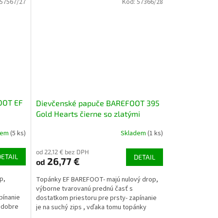
57567/27
Kód:
57366/28
OOT EF
Dievčenské papuče BAREFOOT 395
Gold Hearts čierne so zlatými
srdiečkami
dem
(5 ks)
Skladem
(1 ks)
od 22,12 € bez DPH
DETAIL
DETAIL
26,77 €
od
p,
Topánky EF BAREFOOT- majú nulový drop,
výborne tvarovanú prednú časť s
pínanie
dostatkom priestoru pre prsty- zapínanie
v dobre
je na suchý zips , vďaka tomu topánky
dobre sedí (aj na užší...