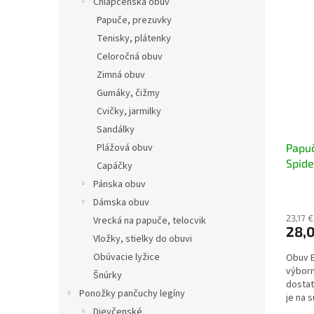
Chlapčenská obuv
Papuče, prezuvky
Tenisky, plátenky
Celoročná obuv
Zimná obuv
Gumáky, čižmy
Cvičky, jarmilky
Sandálky
Plážová obuv
Papu
Spide
Capáčky
Pánska obuv
Dámska obuv
23,17 
Vrecká na papuče, telocvik
28,
Vložky, stielky do obuvi
Obúvacie lyžice
Obuv 
výborn
Šnúrky
dostat
Ponožky pančuchy legíny
je na 
sedí (a
Dievčenské