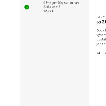
čižmy gumáčky Camminare
žabka zelené
12,72 €
od 22,
26
od
Obuv 
výborn
dostat
je na 
sedí (a
24