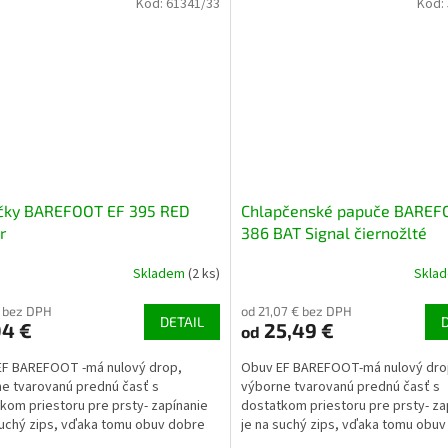
Kód:
61341/33
Kód:
čky BAREFOOT EF 395 RED
Chlapčenské papuče BAREF
r
386 BAT Signal čiernožlté
Skladem
(2 ks)
Skla
€ bez DPH
od 21,07 € bez DPH
DETAIL
04 €
25,49 €
od
EF BAREFOOT -má nulový drop,
Obuv EF BAREFOOT-má nulový dro
e tvarovanú prednú časť s
výborne tvarovanú prednú časť s
kom priestoru pre prsty- zapínanie
dostatkom priestoru pre prsty- za
suchý zips, vďaka tomu obuv dobre
je na suchý zips, vďaka tomu obu
j na užší...
sedí (aj na užší členok)-...