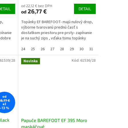
od 22,12 € bez DPH
DETAIL
DETAIL
26,77 €
od
p,
Topánky EF BAREFOOT- majú nulový drop,
výborne tvarovanú prednú časť s
pínanie
dostatkom priestoru pre prsty- zapínanie
v dobre
je na suchý zips , vďaka tomu topánky
dobre sedí (aj na užší...
24
25
26
27
28
29
30
31
32
33
34
61539/28
Kód:
61536/28
Novinka
od
26,77 €
až
–13 %
lack
Papuče BAREFOOT EF 395 Moro
maskáčové