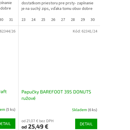
pínanie
dostatkom priestoru pre prsty- zapínanie
v dobre
je na suchý zips, vďaka tomu obuv dobre
sedí (aj na užší členok)-...
30
31
32
23
33
24
25
26
27
28
29
30
31
32
33
62344/26
Kód:
62341/24
aft
Papučky BAREFOOT 395 DONUTS
ružové
dem
(5 ks)
Skladem
(6 ks)
od 21,07 € bez DPH
DETAIL
DETAIL
25,49 €
od