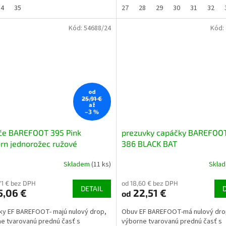
34
35
27
28
29
30
31
32
Kód:
54688/24
Kód:
od
25,91 €
až
–3 %
če BAREFOOT 395 Pink
prezuvky capáčky BAREFOO
rn jednorožec ružové
386 BLACK BAT
Skladem
(11 ks)
Skla
71 € bez DPH
od 18,60 € bez DPH
DETAIL
5,06 €
22,51 €
od
y EF BAREFOOT- majú nulový drop,
Obuv EF BAREFOOT-má nulový dro
e tvarovanú prednú časť s
výborne tvarovanú prednú časť s