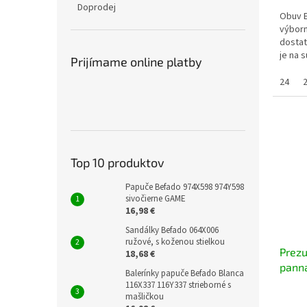
Doprodej
Obuv 
výborn
dostat
je na 
Prijímame online platby
sedí (a
24
Top 10 produktov
Papuče Befado 974X598 974Y598
sivočierne GAME
16,98 €
Sandálky Befado 064X006
ružové, s koženou stielkou
Prez
18,68 €
pann
Balerínky papuče Befado Blanca
116X337 116Y337 strieborné s
mašličkou