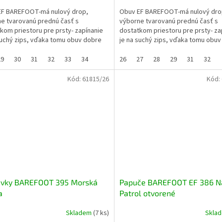
EF BAREFOOT-má nulový drop,
Obuv EF BAREFOOT-má nulový dro
e tvarovanú prednú časť s
výborne tvarovanú prednú časť s
kom priestoru pre prsty- zapínanie
dostatkom priestoru pre prsty- za
suchý zips, vďaka tomu obuv dobre
je na suchý zips, vďaka tomu obu
j na užší členok)-...
sedí (aj na užší členok)-...
29
30
31
32
33
34
26
27
28
29
31
32
Kód:
61815/26
Kód:
uvky BAREFOOT 395 Morská
Papuče BAREFOOT EF 386 N
a
Patrol otvorené
Skladem
(7 ks)
Skla