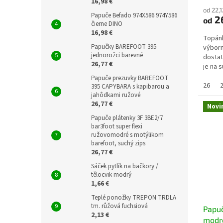
16,98 €
od 22,
Papuče Befado 974X586 974Y586
26
od
čierne DINO
16,98 €
Topánk
Papučky BAREFOOT 395
výborn
jednorožci barevné
dostat
26,77 €
je na 
dobre s
Papuče prezuvky BAREFOOT
26
395 CAPYBARA s kapibarou a
jahôdkami ružové
26,77 €
Novi
Papuče plátenky 3F 3BE2/7
bar3foot super flexi
ružovomodré s motýlikom
barefoot, suchý zips
26,77 €
Sáček pytlík na bačkory /
tělocvik modrý
1,66 €
Teplé ponožky TREPON TRDLA
tm. růžová fuchsiová
Papu
2,13 €
modr