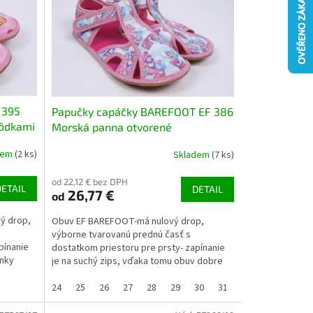
 395
Papučky capáčky BAREFOOT EF 386
hôdkami
Morská panna otvorené
dem
(2 ks)
Skladem
(7 ks)
od 22,12 € bez DPH
DETAIL
DETAIL
26,77 €
od
ý drop,
Obuv EF BAREFOOT-má nulový drop,
výborne tvarovanú prednú časť s
pínanie
dostatkom priestoru pre prsty- zapínanie
ánky
je na suchý zips, vďaka tomu obuv dobre
sedí (aj na užší členok)-...
24
25
26
27
28
29
30
31
32
33
34