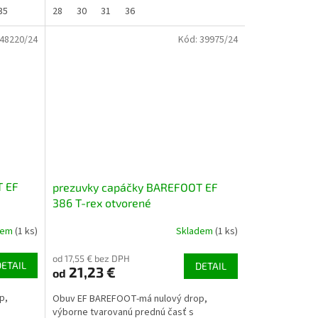
35
28
30
31
36
48220/24
Kód:
39975/24
T EF
prezuvky capáčky BAREFOOT EF
386 T-rex otvorené
dem
(1 ks)
Skladem
(1 ks)
od 17,55 € bez DPH
DETAIL
DETAIL
21,23 €
od
p,
Obuv EF BAREFOOT-má nulový drop,
výborne tvarovanú prednú časť s