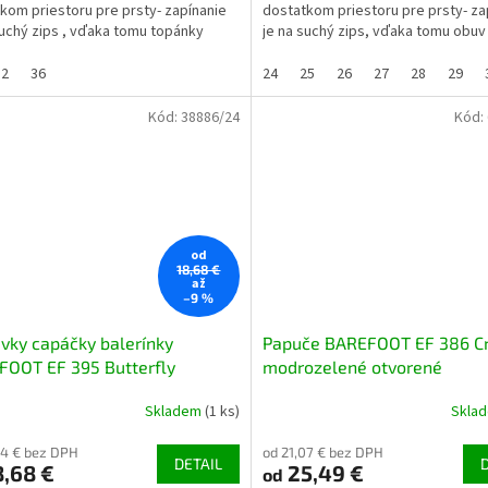
kom priestoru pre prsty- zapínanie
dostatkom priestoru pre prsty- za
suchý zips , vďaka tomu topánky
je na suchý zips, vďaka tomu obu
edí (aj na užší...
sedí (aj na užší členok)-...
32
36
24
25
26
27
28
29
Kód:
38886/24
Kód:
od
18,68 €
až
–9 %
vky capáčky balerínky
Papuče BAREFOOT EF 386 Cr
FOOT EF 395 Butterfly
modrozelené otvorené
užové s motýľmi a bodkami
Skladem
(1 ks)
Skla
44 € bez DPH
od 21,07 € bez DPH
DETAIL
,68 €
25,49 €
od