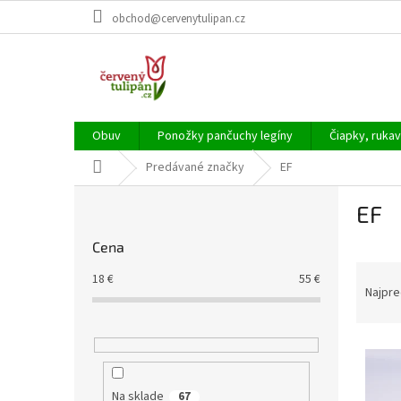
Prejsť
obchod@cervenytulipan.cz
na
obsah
Obuv
Ponožky pančuchy legíny
Čiapky, rukav
Domov
Predávané značky
EF
B
EF
o
č
Cena
n
R
ý
18
€
55
€
a
p
Najpre
d
a
e
n
V
n
e
ý
i
l
p
e
Na sklade
67