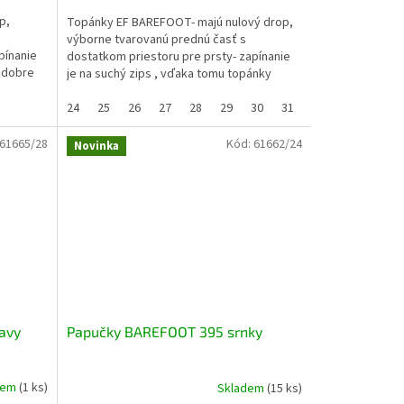
p,
Topánky EF BAREFOOT- majú nulový drop,
výborne tvarovanú prednú časť s
pínanie
dostatkom priestoru pre prsty- zapínanie
v dobre
je na suchý zips , vďaka tomu topánky
dobre sedí (aj na užší...
24
25
26
27
28
29
30
31
32
61665/28
Kód:
61662/24
Novinka
avy
Papučky BAREFOOT 395 srnky
dem
(1 ks)
Skladem
(15 ks)