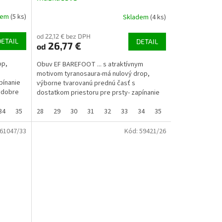
dem
(5 ks)
Skladem
(4 ks)
od 22,12 € bez DPH
DETAIL
DETAIL
26,77 €
od
op,
Obuv EF BAREFOOT ... s atraktívnym
motivom tyranosaura-má nulový drop,
pínanie
výborne tvarovanú prednú časť s
v dobre
dostatkom priestoru pre prsty- zapínanie
je na suchý zips, vďaka tomu...
34
35
28
29
30
31
32
33
34
35
61047/33
Kód:
59421/26