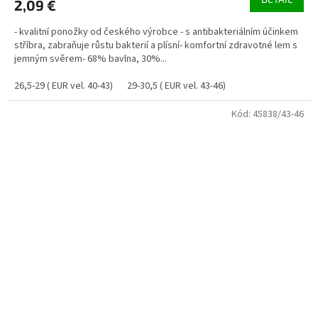
2,09 €
- kvalitní ponožky od českého výrobce - s antibakteriálním účinkem
stříbra, zabraňuje růstu bakterií a plísní- komfortní zdravotné lem s
jemným svěrem- 68% bavlna, 30%...
26,5-29 ( EUR vel. 40-43)
29-30,5 ( EUR vel. 43-46)
Kód:
45838/43-46