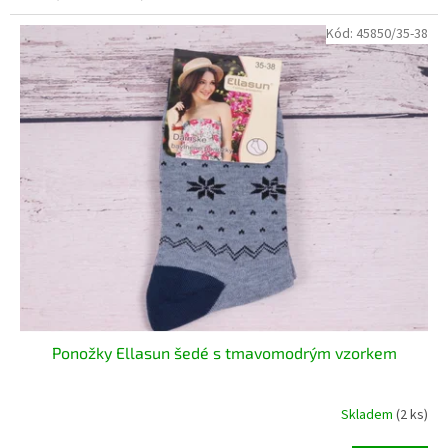
Kód:
45850/35-38
Ponožky Ellasun šedé s tmavomodrým vzorkem
Skladem
(2 ks)