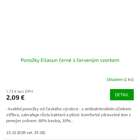
Ponožky Ellasun černé s červeným vzorkem
Skladem
(1 ks)
1,73 € bez DPH
DETAIL
2,09 €
- kvalitní ponožky od českého výrobce - s antibakteriálním účinkem
stříbra, zabraňuje růstu bakterií a plísní- komfortní zdravotné lem s
jemným svěrem- 68% bavlna, 30%...
23-25 (EUR vel. 35-38)