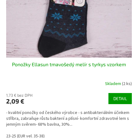
r
d
o
u
d
k
u
t
k
o
t
v
o
v
Ponožky Ellasun tmavošedý melír s tyrkys vzorkem
Skladem
(2 ks)
1,73 € bez DPH
DETAIL
2,09 €
- kvalitní ponožky od českého výrobce - s antibakteriálním účinkem
stříbra, zabraňuje růstu bakterií a plísní- komfortní zdravotné lem s
jemným svěrem- 68% bavlna, 30%...
23-25 (EUR vel. 35-38)