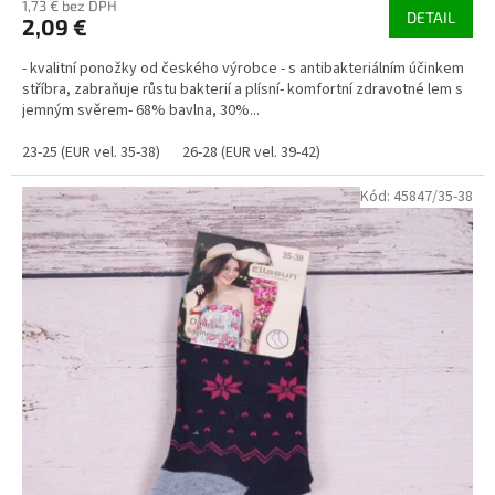
1,73 € bez DPH
DETAIL
2,09 €
- kvalitní ponožky od českého výrobce - s antibakteriálním účinkem
stříbra, zabraňuje růstu bakterií a plísní- komfortní zdravotné lem s
jemným svěrem- 68% bavlna, 30%...
23-25 (EUR vel. 35-38)
26-28 (EUR vel. 39-42)
Kód:
45847/35-38