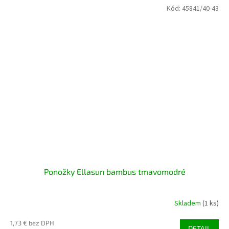
Kód:
45841/40-43
Ponožky Ellasun bambus tmavomodré
Skladem
(1 ks)
1,73 € bez DPH
DETAIL