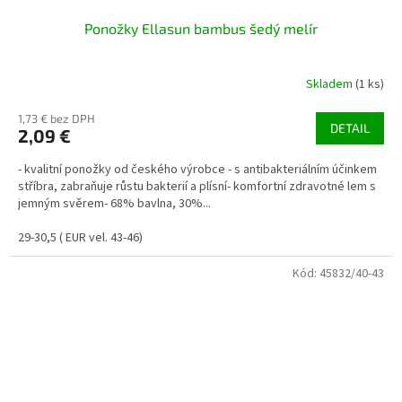
Ponožky Ellasun bambus šedý melír
Skladem
(1 ks)
1,73 € bez DPH
DETAIL
2,09 €
- kvalitní ponožky od českého výrobce - s antibakteriálním účinkem
stříbra, zabraňuje růstu bakterií a plísní- komfortní zdravotné lem s
jemným svěrem- 68% bavlna, 30%...
29-30,5 ( EUR vel. 43-46)
Kód:
45832/40-43