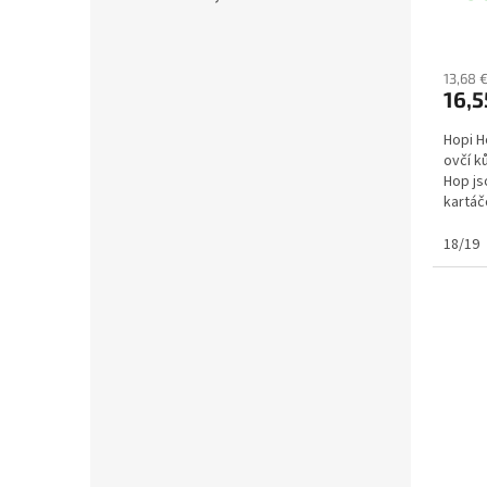
13,68 
16,5
Hopi H
ovčí k
Hop js
kartáč
je přir
18/19