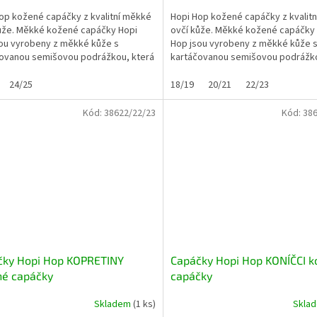
op kožené capáčky z kvalitní měkké
Hopi Hop kožené capáčky z kvalit
ůže. Měkké kožené capáčky Hopi
ovčí kůže. Měkké kožené capáčky
ou vyrobeny z měkké kůže s
Hop jsou vyrobeny z měkké kůže 
ovanou semišovou podrážkou, která
kartáčovanou semišovou podrážko
ozeně...
je přirozeně...
24/25
18/19
20/21
22/23
Kód:
38622/22/23
Kód:
386
čky Hopi Hop KOPRETINY
Capáčky Hopi Hop KONÍČCI 
né capáčky
capáčky
Skladem
(1 ks)
Skla