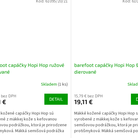
Kód:
61095/20/21
Kód:
610
oot capáčky Hopi Hop ružové
barefoot capáčky Hopi Hop 
vané
dierované
Skladem
(1 ks)
Skla
€ bez DPH
15,79 € bez DPH
DETAIL
1 €
19,11 €
 kožené capáčky Hopi Hop sú
Mäkké kožené capáčky Hopi Hop 
né z mäkkej kože s kefovanou
vyrobené z mäkkej kože s kefova
vou podrážkou, ktorá je prirodzene
semišovou podrážkou, ktorá je pr
šmyková. Mäkká semišová podrážka
protišmyková. Mäkká semišová p
je dieťaťu vnímať...
umožňuje dieťaťu vnímať...