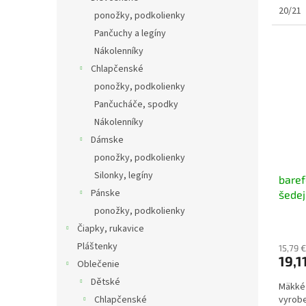
20/21
ponožky, podkolienky
Pančuchy a legíny
Nákolenníky
Chlapčenské
ponožky, podkolienky
Pančucháče, spodky
Nákolenníky
Dámske
ponožky, podkolienky
Silonky, legíny
baref
Pánske
šedej
ponožky, podkolienky
Čiapky, rukavice
Pláštenky
15,79 
19,1
Oblečenie
Dětské
Mäkké
Chlapčenské
vyrobe