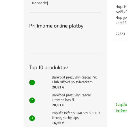
Doprodej
Hopi H
ovčí k
Hop js
kartáč
Prijímame online platby
je přir
22/23
Top 10 produktov
Barefoot prezuvky Rascal Pet
Club ružové so zvieratkami
20,81 €
Barefoot prezuvky Rascal
Fireman hasiči
Capá
20,81 €
kože
Papuče Befado 974X565 SPIDER
čierne, suchý zips
16,55 €