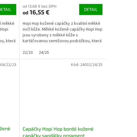
od 13,68 € bez DPH
DETAIL
DETAIL
16,55 €
od
ní měkké
Hopi Hop kožené capáčky z kvalitní měkké
 Hopi
ovčí kůže. Měkké kožené capáčky Hopi Hop
s
jsou vyrobeny z měkké kůže s
u, která
kartáčovanou semišovou podrážkou, která
je přirozeně...
22/23
24/25
04/22/23
Kód:
24032/24/25
ožené
Capáčky Hopi Hop bordó kožené
capáčky sandálky ornament