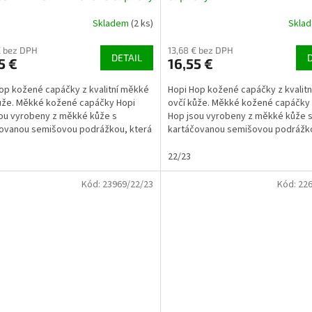
Skladem
(2 ks)
Skla
€ bez DPH
13,68 € bez DPH
DETAIL
5 €
16,55 €
op kožené capáčky z kvalitní měkké
Hopi Hop kožené capáčky z kvalit
ůže. Měkké kožené capáčky Hopi
ovčí kůže. Měkké kožené capáčky
ou vyrobeny z měkké kůže s
Hop jsou vyrobeny z měkké kůže 
ovanou semišovou podrážkou, která
kartáčovanou semišovou podrážko
ozeně...
je přirozeně...
22/23
Kód:
23969/22/23
Kód:
226