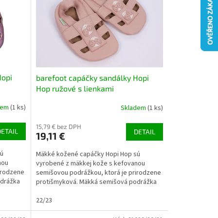
Hopi
barefoot capáčky sandálky Hopi
Hop ružové s lienkami
dem
(1 ks)
Skladem
(1 ks)
15,79 € bez DPH
DETAIL
DETAIL
19,11 €
sú
Mäkké kožené capáčky Hopi Hop sú
nou
vyrobené z mäkkej kože s kefovanou
irodzene
semišovou podrážkou, ktorá je prirodzene
odrážka
protišmyková. Mäkká semišová podrážka
umožňuje dieťaťu vnímať...
22/23