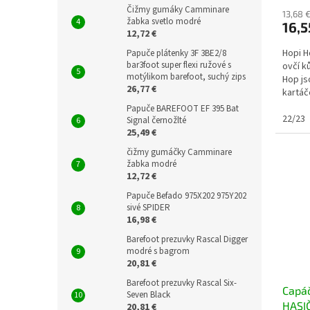
Čižmy gumáky Camminare
13,68 
žabka svetlo modré
16,5
12,72 €
Hopi H
Papuče plátenky 3F 3BE2/8
bar3foot super flexi ružové s
ovčí k
motýlikom barefoot, suchý zips
Hop js
26,77 €
kartáč
je přir
Papuče BAREFOOT EF 395 Bat
22/23
Signal černožlté
25,49 €
čižmy gumáčky Camminare
žabka modré
12,72 €
Papuče Befado 975X202 975Y202
sivé SPIDER
16,98 €
Barefoot prezuvky Rascal Digger
modré s bagrom
20,81 €
Barefoot prezuvky Rascal Six-
Capá
Seven Black
HASI
20,81 €