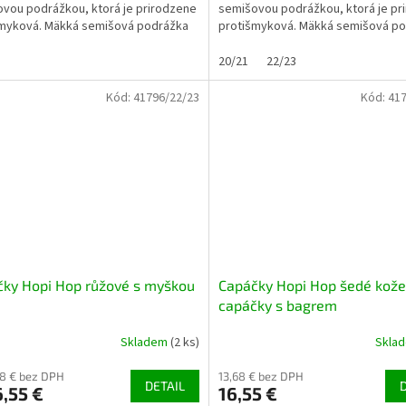
vou podrážkou, ktorá je prirodzene
semišovou podrážkou, ktorá je pr
šmyková. Mäkká semišová podrážka
protišmyková. Mäkká semišová p
je dieťaťu vnímať...
umožňuje dieťaťu vnímať...
20/21
22/23
Kód:
41796/22/23
Kód:
417
ky Hopi Hop růžové s myškou
Capáčky Hopi Hop šedé kož
capáčky s bagrem
Skladem
(2 ks)
Skla
68 € bez DPH
13,68 € bez DPH
DETAIL
,55 €
16,55 €