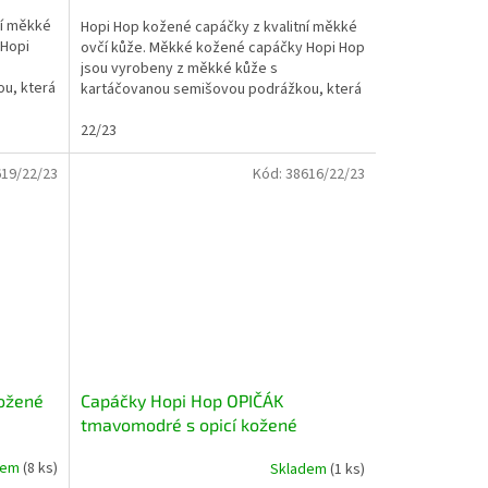
ní měkké
Hopi Hop kožené capáčky z kvalitní měkké
 Hopi
ovčí kůže. Měkké kožené capáčky Hopi Hop
s
jsou vyrobeny z měkké kůže s
u, která
kartáčovanou semišovou podrážkou, která
je přirozeně...
22/23
19/22/23
Kód:
38616/22/23
kožené
Capáčky Hopi Hop OPIČÁK
tmavomodré s opicí kožené
capáčky
dem
(8 ks)
Skladem
(1 ks)