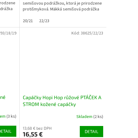
irodzene
semišovou podrážkou, ktorá je prirodzene
odrážka
protišmyková. Mäkká semišová podrážka
umožňuje dieťaťu vnímať...
20/21
22/23
93/18/19
Kód:
38625/22/23
ené
Capáčky Hopi Hop růžové PTÁČEK A
STROM kožené capáčky
dem
(3 ks)
Skladem
(2 ks)
13,68 € bez DPH
DETAIL
DETAIL
16,55 €