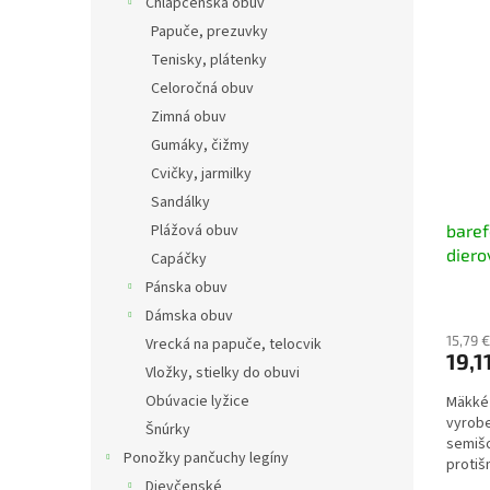
Chlapčenská obuv
Papuče, prezuvky
Tenisky, plátenky
Celoročná obuv
Zimná obuv
Gumáky, čižmy
Cvičky, jarmilky
Sandálky
Plážová obuv
baref
diero
Capáčky
Pánska obuv
Dámska obuv
15,79 
Vrecká na papuče, telocvik
19,1
Vložky, stielky do obuvi
Obúvacie lyžice
Mäkké
vyrobe
Šnúrky
semišo
Ponožky pančuchy legíny
proti
umožňu
Dievčenské