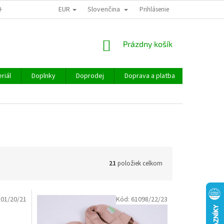
EUR
Slovenčina
CHOD
Prihlásenie
NÁKUPNÝ
Prázdny košík
KOŠÍK
riál
Doplnky
Doprodej
Doprava a platba
Hodnoten
21
položiek celkom
01/20/21
Kód:
61098/22/23