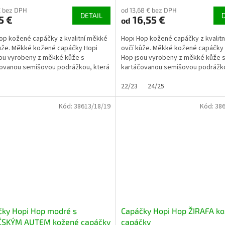
€ bez DPH
od 13,68 € bez DPH
DETAIL
5 €
16,55 €
od
op kožené capáčky z kvalitní měkké
Hopi Hop kožené capáčky z kvalit
ůže. Měkké kožené capáčky Hopi
ovčí kůže. Měkké kožené capáčky
ou vyrobeny z měkké kůže s
Hop jsou vyrobeny z měkké kůže 
ovanou semišovou podrážkou, která
kartáčovanou semišovou podrážko
ozeně...
je přirozeně...
22/23
24/25
Kód:
38613/18/19
Kód:
386
čky Hopi Hop modré s
Capáčky Hopi Hop ŽIRAFA k
ČSKÝM AUTEM kožené capáčky
capáčky