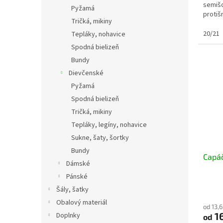
semišo
Pyžamá
proti
Tričká, mikiny
umožňu
20/21
Tepláky, nohavice
Spodná bielizeň
Bundy
Dievčenské
Pyžamá
Spodná bielizeň
Tričká, mikiny
Tepláky, legíny, nohavice
Sukne, šaty, šortky
Bundy
Capáč
Dámské
Pánské
Šály, šatky
Obalový materiál
od 13,
16
Doplnky
od