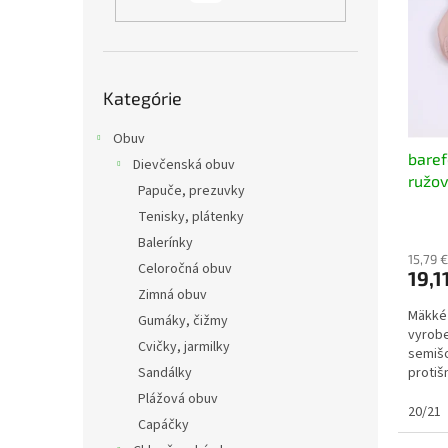
i
p
s
r
p
o
r
d
Preskočiť
o
u
Kategórie
kategórie
d
k
u
Obuv
t
baref
k
o
Dievčenská obuv
ružo
t
v
Papuče, prezuvky
o
Tenisky, plátenky
v
Balerínky
15,79 
Celoročná obuv
19,1
Zimná obuv
Mäkké
Gumáky, čižmy
vyrobe
Cvičky, jarmilky
semišo
Sandálky
proti
umožňu
Plážová obuv
20/21
Capáčky