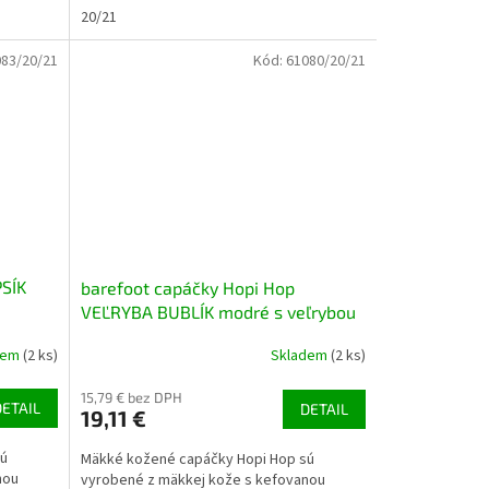
20/21
83/20/21
Kód:
61080/20/21
PSÍK
barefoot capáčky Hopi Hop
VEĽRYBA BUBLÍK modré s veľrybou
dem
(2 ks)
Skladem
(2 ks)
15,79 € bez DPH
DETAIL
DETAIL
19,11 €
sú
Mäkké kožené capáčky Hopi Hop sú
nou
vyrobené z mäkkej kože s kefovanou