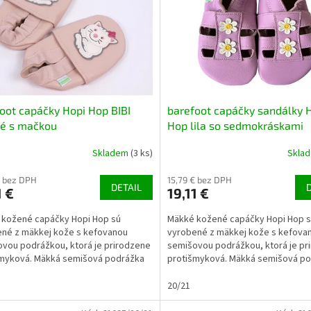
oot capáčky Hopi Hop BIBI
barefoot capáčky sandálky 
vé s mačkou
Hop lila so sedmokráskami
Skladem
(3 ks)
Skla
€ bez DPH
15,79 € bez DPH
DETAIL
1 €
19,11 €
 kožené capáčky Hopi Hop sú
Mäkké kožené capáčky Hopi Hop 
né z mäkkej kože s kefovanou
vyrobené z mäkkej kože s kefova
vou podrážkou, ktorá je prirodzene
semišovou podrážkou, ktorá je pr
šmyková. Mäkká semišová podrážka
protišmyková. Mäkká semišová p
je dieťaťu vnímať...
umožňuje dieťaťu vnímať...
20/21