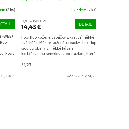
dem
(2 ks)
Skladem
(2 ks)
11,93 € bez DPH
DETAIL
DETAIL
14,43 €
ní měkké
Hopi Hop kožené capáčky z kvalitní měkké
 Hopi
ovčí kůže. Měkké kožené capáčky Hopi Hop
s
jsou vyrobeny z měkké kůže s
u, která
kartáčovanou semišovou podrážkou, která
je přirozeně...
24/25
49/18/19
Kód:
22646/24/25