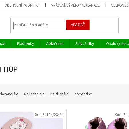
OBCHODNÍ PODMÍNKY
VRÁCENÍ/VÝMĚNA/REKLAMACE
VELKOOB
HĽADAŤ
ice
Pláštenky
Oblečenie
Šály, šatky
Obalový mate
I HOP
dávanejšie
Najlacnejšie
Najdrahšie
Abecedne
Kód:
61104/20/21
Kód:
611