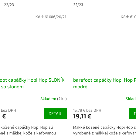
22/23
22/23
Kód:
61086/20/21
Kód:
610
oot capáčky Hopi Hop SLONÍK
barefoot capáčky Hopi Hop 
 so slonom
modré
Skladem
(2 ks)
Skla
€ bez DPH
15,79 € bez DPH
DETAIL
1 €
19,11 €
 kožené capáčky Hopi Hop sú
Mäkké kožené capáčky Hopi Hop 
né z mäkkej kože s kefovanou
vyrobené z mäkkej kože s kefova