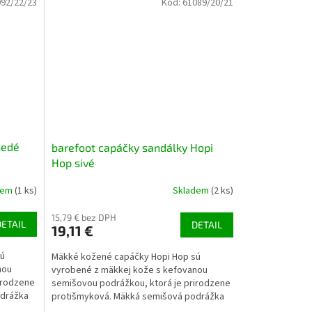
92/22/23
Kód:
61089/20/21
šedé
barefoot capáčky sandálky Hopi
Hop sivé
dem
(1 ks)
Skladem
(2 ks)
15,79 € bez DPH
DETAIL
DETAIL
19,11 €
sú
Mäkké kožené capáčky Hopi Hop sú
nou
vyrobené z mäkkej kože s kefovanou
irodzene
semišovou podrážkou, ktorá je prirodzene
odrážka
protišmyková. Mäkká semišová podrážka
umožňuje dieťaťu vnímať...