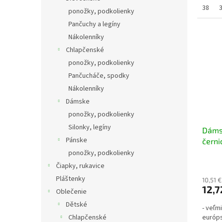
38
ponožky, podkolienky
Pančuchy a legíny
Nákolenníky
Chlapčenské
ponožky, podkolienky
Pančucháče, spodky
Nákolenníky
Dámske
ponožky, podkolienky
Silonky, legíny
Dáms
Pánske
černi
ponožky, podkolienky
Čiapky, rukavice
Pláštenky
10,51 
12,7
Oblečenie
Dětské
- veľm
Chlapčenské
európ