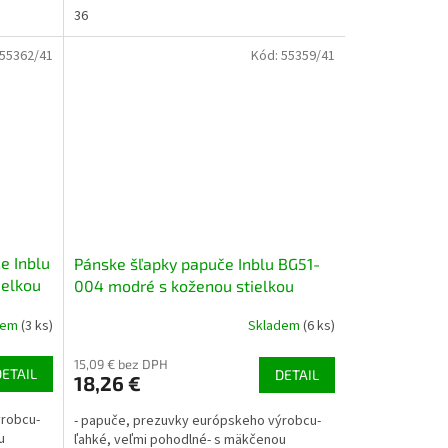
36
55362/41
Kód:
55359/41
e Inblu
Pánske šľapky papuče Inblu BG51-
ielkou
004 modré s koženou stielkou
dem
(3 ks)
Skladem
(6 ks)
15,09 € bez DPH
DETAIL
DETAIL
18,26 €
ýrobcu-
- papuče, prezuvky európskeho výrobcu-
u
ľahké, veľmi pohodlné- s mäkčenou