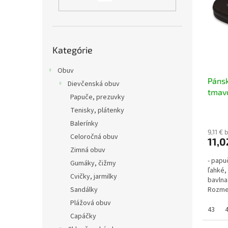
i
p
s
r
p
o
r
d
Preskočiť
o
u
Kategórie
kategórie
d
k
u
Obuv
t
Pánsk
k
o
Dievčenská obuv
tmav
t
v
Papuče, prezuvky
o
Tenisky, plátenky
v
Balerínky
9,11 €
Celoročná obuv
11,0
Zimná obuv
- papu
Gumáky, čižmy
ľahké,
Cvičky, jarmilky
bavlna
Sandálky
Rozmer
cmveľ. 
Plážová obuv
43
Capáčky