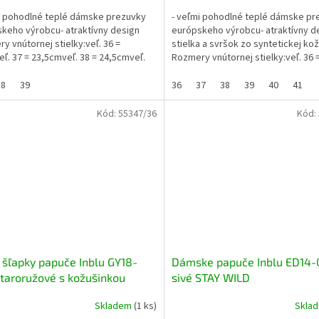
i pohodlné teplé dámske prezuvky
- veľmi pohodlné teplé dámske pr
keho výrobcu- atraktívny design
európskeho výrobcu- atraktívny d
y vnútornej stielky:veľ. 36 =
stielka a svršok zo syntetickej ko
ľ. 37 = 23,5cmveľ. 38 = 24,5cmveľ.
Rozmery vnútornej stielky:veľ. 36 
,5 cmveľ. 40 =...
23cmveľ. 37 =...
38
39
36
37
38
39
40
41
Kód:
55347/36
Kód:
 šľapky papuče Inblu GY18-
Dámske papuče Inblu ED14
taroružové s kožušinkou
sivé STAY WILD
Skladem
(1 ks)
Skla