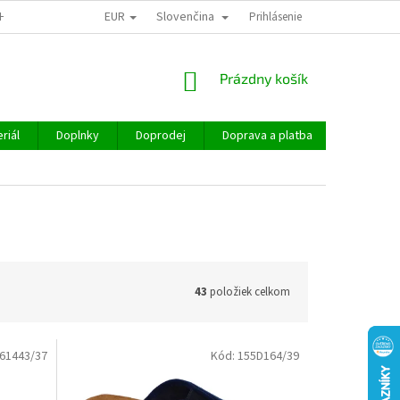
EUR
Slovenčina
CHOD
Prihlásenie
NÁKUPNÝ
Prázdny košík
KOŠÍK
riál
Doplnky
Doprodej
Doprava a platba
Hodnoten
43
položiek celkom
61443/37
Kód:
155D164/39