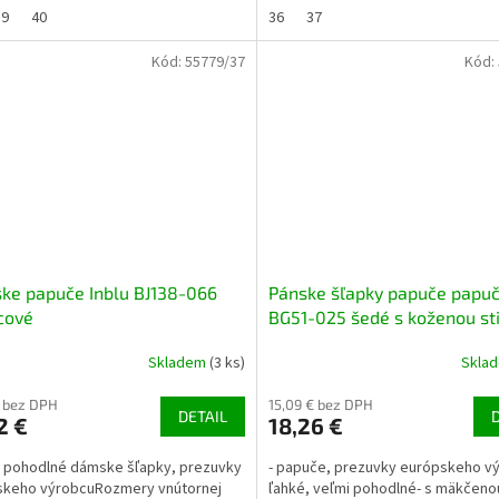
39
40
36
37
Kód:
55779/37
Kód:
ke papuče Inblu BJ138-066
Pánske šľapky papuče papuč
cové
BG51-025 šedé s koženou st
Skladem
(3 ks)
Skla
€ bez DPH
15,09 € bez DPH
DETAIL
2 €
18,26 €
i pohodlné dámske šľapky, prezuvky
- papuče, prezuvky európskeho v
skeho výrobcuRozmery vnútornej
ľahké, veľmi pohodlné- s mäkčeno