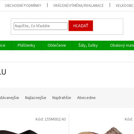
OBCHODNÍ PODMÍNKY
VRÁCENÍ/VÝMĚNA/REKLAMACE
VELKOOB
HĽADAŤ
ice
Pláštenky
Oblečenie
Šály, šatky
Obalový mate
LU
dávanejšie
Najlacnejšie
Najdrahšie
Abecedne
Kód:
155M002/43
Kód: