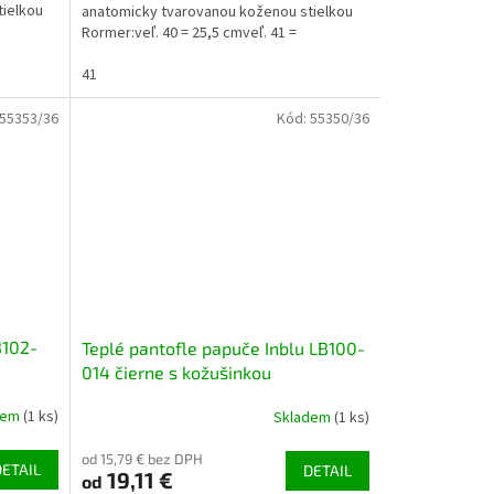
tielkou
anatomicky tvarovanou koženou stielkou
Rormer:veľ. 40 = 25,5 cmveľ. 41 =
26,5cmveľ. 42 = 27cmveľ. 43 =...
41
55353/36
Kód:
55350/36
B102-
Teplé pantofle papuče Inblu LB100-
014 čierne s kožušinkou
dem
(1 ks)
Skladem
(1 ks)
od 15,79 € bez DPH
DETAIL
DETAIL
19,11 €
od