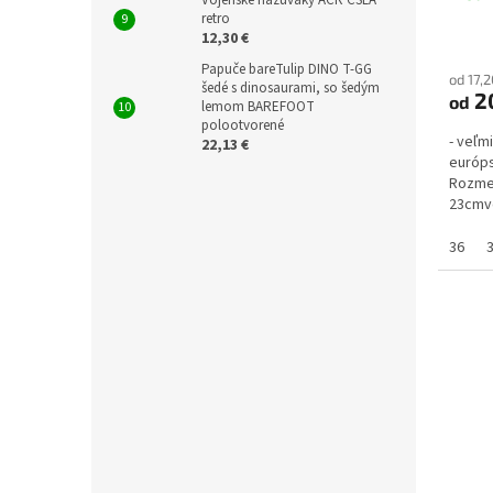
retro
12,30 €
Papuče bareTulip DINO T-GG
od 17,
šedé s dinosaurami, so šedým
20
od
lemom BAREFOOT
polootvorené
- veľm
22,13 €
európs
Rozmer
23cmve
39 = 25
36