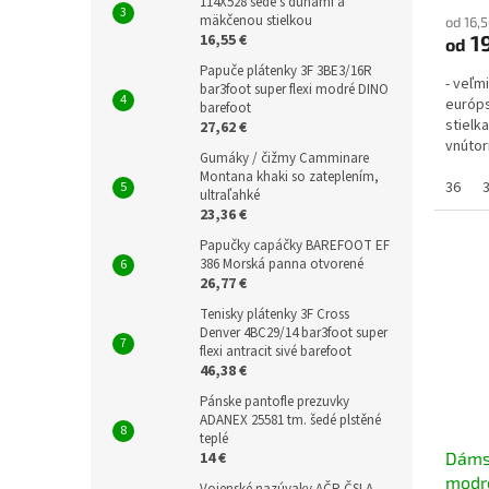
114X528 šedé s duhami a
mäkčenou stielkou
od 16,
19
16,55 €
od
Papuče plátenky 3F 3BE3/16R
- veľm
bar3foot super flexi modré DINO
európs
barefoot
stielk
27,62 €
vnútor
Gumáky / čižmy Camminare
23,5cmv
Montana khaki so zateplením,
36
ultraľahké
23,36 €
Papučky capáčky BAREFOOT EF
386 Morská panna otvorené
26,77 €
Tenisky plátenky 3F Cross
Denver 4BC29/14 bar3foot super
flexi antracit sivé barefoot
46,38 €
Pánske pantofle prezuvky
ADANEX 25581 tm. šedé plstěné
teplé
14 €
Dáms
modré
Vojenské nazúvaky AČR ČSLA