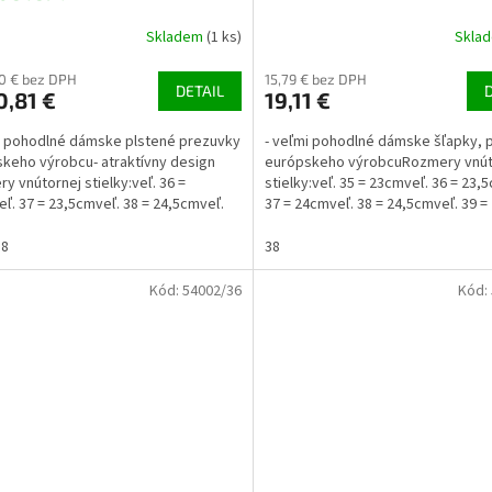
Skladem
(1 ks)
Skla
20 € bez DPH
15,79 € bez DPH
DETAIL
,81 €
19,11 €
i pohodlné dámske plstené prezuvky
- veľmi pohodlné dámske šľapky, 
keho výrobcu- atraktívny design
európskeho výrobcuRozmery vnút
y vnútornej stielky:veľ. 36 =
stielky:veľ. 35 = 23cmveľ. 36 = 23,
ľ. 37 = 23,5cmveľ. 38 = 24,5cmveľ.
37 = 24cmveľ. 38 = 24,5cmveľ. 39 =
,5 cmveľ. 40...
40 = 26cmveľ....
38
38
Kód:
54002/36
Kód: