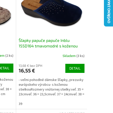
Šľapky papuče papuče Inblu
155D164 tmavomodré s koženou
stielkou a kamienkami
dem
(2 ks)
Skladem
(3 ks)
13,68 € bez DPH
DETAIL
DETAIL
16,55 €
s koženou
- veľmi pohodlné dámske šľapky, prezuvky
ry
európskeho výrobcu- s koženou
veľ. 38 =
stielkouRozmery vnútornej stielky:veľ. 35 =
5 cm
23cmveľ. 36 = 23,5cmveľ. 37 = 24cmveľ. 38 =
24,5cmveľ. 39 =...
39