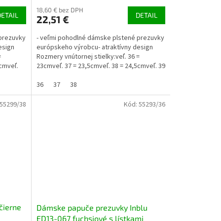
18,60 € bez DPH
DETAIL
DETAIL
22,51 €
 prezuvky
- veľmi pohodlné dámske plstené prezuvky
esign
európskeho výrobcu- atraktívny design
=
Rozmery vnútornej stielky:veľ. 36 =
5cmveľ.
23cmveľ. 37 = 23,5cmveľ. 38 = 24,5cmveľ. 39
= 25,5 cmveľ. 40...
36
37
38
55299/38
Kód:
55293/36
čierne
Dámske papuče prezuvky Inblu
ED13-067 fuchsiové s lístkami