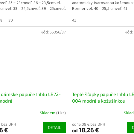
y:veľ. 35 = 23cmveľ. 36 = 23,5cmveľ.
anatomicky tvarovanou koženou s
4cmveľ. 38 = 24,5cmveľ. 39 = 25cmveľ.
Rormer:veľ. 40 = 25,5 cmveľ. 41 =
cmveľ....
26,5cmveľ. 42 = 27cmveľ. 43 =...
38
39
41
Kód:
55356/37
Kód:
 dámske papuče Inblu LB72-
Teplé šľapky papuče Inblu L
modré
004 modré s kožušinkou
Skladem
(1 ks)
Skla
€ bez DPH
od 15,09 € bez DPH
DETAIL
6 €
18,26 €
od