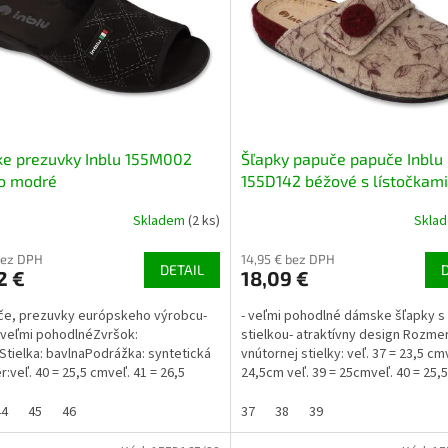
e prezuvky Inblu 155M002
Šľapky papuče papuče Inblu
o modré
155D142 béžové s lístočkami
Skladem
(2 ks)
Skla
 bez DPH
14,95 € bez DPH
DETAIL
2 €
18,09 €
če, prezuvky európskeho výrobcu-
- veľmi pohodlné dámske šľapky 
 veľmi pohodlnéZvršok:
stielkou- atraktívny design Rozme
Stielka: bavlnaPodrážka: syntetická
vnútornej stielky: veľ. 37 = 23,5 cm
:veľ. 40 = 25,5 cmveľ. 41 = 26,5
24,5cm veľ. 39 = 25cmveľ. 40 = 25,
42 = 27 cmveľ. 43 =...
44
45
46
37
38
39