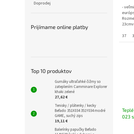
Doprodej
- veľm
európs
Rozmer
23cmve
Prijímame online platby
39 = 25
37
Top 10 produktov
Gumáky ultraľahké čižmy so
zateplením Camminare Explorer
khaki zelené
27,62 €
Tenisky / plátenky / kecky
Teplé
Befado 351X034 351Y034 modré
GAME, suchý zips
023 s
19,11 €
Balerínky papučky Befado