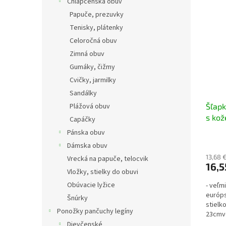
Chlapčenská obuv
Papuče, prezuvky
Tenisky, plátenky
Celoročná obuv
Zimná obuv
Gumáky, čižmy
Cvičky, jarmilky
Sandálky
Plážová obuv
Šľapk
s kož
Capáčky
Pánska obuv
Dámska obuv
13,68 
Vrecká na papuče, telocvik
16,5
Vložky, stielky do obuvi
Obúvacie lyžice
- veľm
európ
Šnúrky
stielk
Ponožky pančuchy legíny
23cmve
24,5cmv
Dievčenské