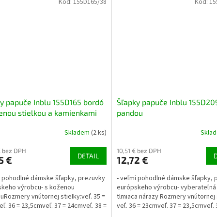
Kód:
155D165/38
Kód:
15
y papuče Inblu 155D165 bordó
Šľapky papuče Inblu 155D209
enou stielkou a kamienkami
pandou
Skladem
(2 ks)
Skla
€ bez DPH
10,51 € bez DPH
DETAIL
5 €
12,72 €
i pohodlné dámske šľapky, prezuvky
- veľmi pohodlné dámske šľapky, 
skeho výrobcu- s koženou
európskeho výrobcu- vyberateľná 
ouRozmery vnútornej stielky:veľ. 35 =
tlmiaca nárazy Rozmery vnútornej s
ľ. 36 = 23,5cmveľ. 37 = 24cmveľ. 38 =
veľ. 36 = 23cmveľ. 37 = 23,5cmveľ. 3
eľ. 39 =...