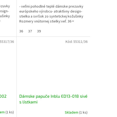
ezuvky
- veľmi pohodlné teplé dámske prezuvky
esign-
európskeho výrobcu- atraktívny design-
žušinky
stielka a svršok zo syntetickej kožušinky
=
Rozmery vnútornej stielky:veľ. 36 =
23cmveľ. 37 =...
36
37
39
55317/36
Kód:
55311/36
-002
Dámske papuče Inblu ED13-018 sivé
s lístkami ​
dem
(1 ks)
Skladem
(1 ks)