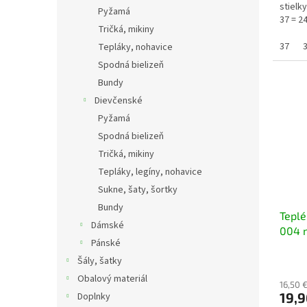
stielk
Pyžamá
37 = 2
Tričká, mikiny
40 = 26
37
Tepláky, nohavice
Spodná bielizeň
Bundy
Dievčenské
Pyžamá
Spodná bielizeň
Tričká, mikiny
Tepláky, legíny, nohavice
Sukne, šaty, šortky
Bundy
Teplé
Dámské
004 
Pánské
Šály, šatky
Obalový materiál
16,50 
19,9
Doplnky