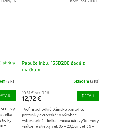
5D209/36
Kód:
155D208/36
 sivé s
Papuče Inblu 155D208 šedé s
mačkami
dem
(2 ks)
Skladem
(3 ks)
10,51 € bez DPH
DETAIL
DETAIL
12,72 €
prezuvky
- Veľmi pohodlné Dámske pantofle,
stielka
prezuvky evropského výrobce-
tielky:
vyberateľná stielka tlmiaca nárazyRozmery
8 =...
vnútorné stielky:vel. 35 = 23,1cmvel. 36 =
23,8cmvel. 37 = 24,5cmvel. 38...