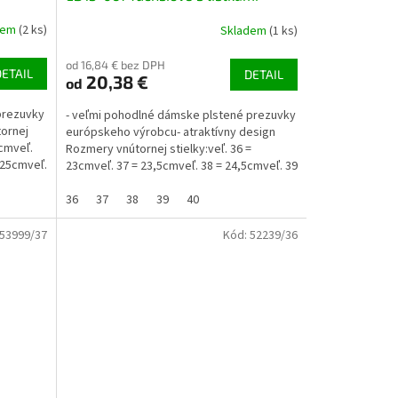
dem
(2 ks)
Skladem
(1 ks)
od 16,84 € bez DPH
DETAIL
DETAIL
20,38 €
od
prezuvky
- veľmi pohodlné dámske plstené prezuvky
ornej
európskeho výrobcu- atraktívny design
5cmveľ.
Rozmery vnútornej stielky:veľ. 36 =
 25cmveľ.
23cmveľ. 37 = 23,5cmveľ. 38 = 24,5cmveľ. 39
= 25,5 cmveľ. 40...
36
37
38
39
40
53999/37
Kód:
52239/36