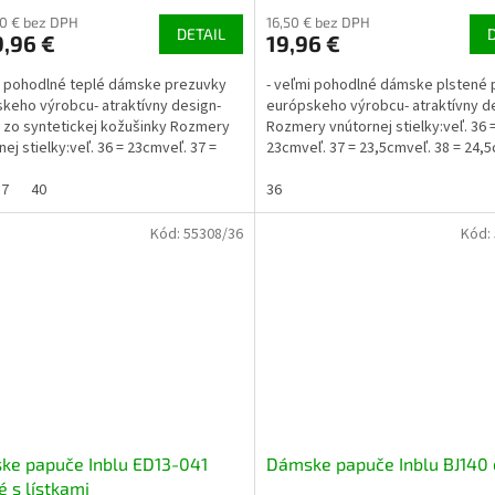
50 € bez DPH
16,50 € bez DPH
DETAIL
,96 €
19,96 €
i pohodlné teplé dámske prezuvky
- veľmi pohodlné dámske plstené
keho výrobcu- atraktívny design-
európskeho výrobcu- atraktívny d
a zo syntetickej kožušinky Rozmery
Rozmery vnútornej stielky:veľ. 36 
nej stielky:veľ. 36 = 23cmveľ. 37 =
23cmveľ. 37 = 23,5cmveľ. 38 = 24,
eľ. 38 =...
39 = 25,5 cmveľ. 40...
37
40
36
Kód:
55308/36
Kód:
ke papuče Inblu ED13-041
Dámske papuče Inblu BJ140 
 s lístkami