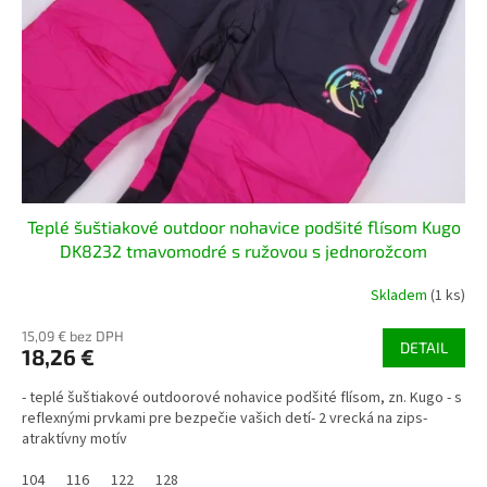
r
d
o
u
d
k
u
t
k
o
t
v
o
v
Teplé šuštiakové outdoor nohavice podšité flísom Kugo
DK8232 tmavomodré s ružovou s jednorožcom
Skladem
(1 ks)
15,09 € bez DPH
DETAIL
18,26 €
- teplé šuštiakové outdoorové nohavice podšité flísom, zn. Kugo - s
reflexnými prvkami pre bezpečie vašich detí- 2 vrecká na zips-
atraktívny motív
104
116
122
128