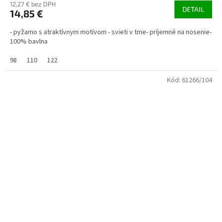
12,27 € bez DPH
DETAIL
14,85 €
- pyžamo s atraktívnym motívom - svieti v tme- príjemné na nosenie-
100% bavlna
98
110
122
Kód:
61266/104