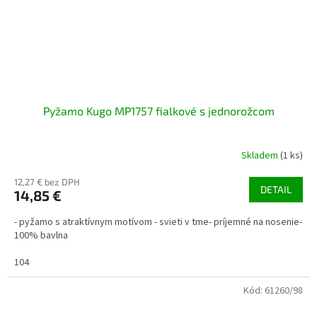
Pyžamo Kugo MP1757 fialkové s jednorožcom
Skladem
(1 ks)
12,27 € bez DPH
DETAIL
14,85 €
- pyžamo s atraktívnym motívom - svieti v tme- príjemné na nosenie-
100% bavlna
104
Kód:
61260/98