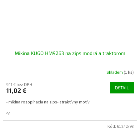
Mikina KUGO HM9263 na zips modrá a traktorom
Skladem
(1 ks)
9,11 € bez DPH
DETAIL
11,02 €
- mikina rozopínacia na zips- atraktívny motív
98
Kód:
61242/98