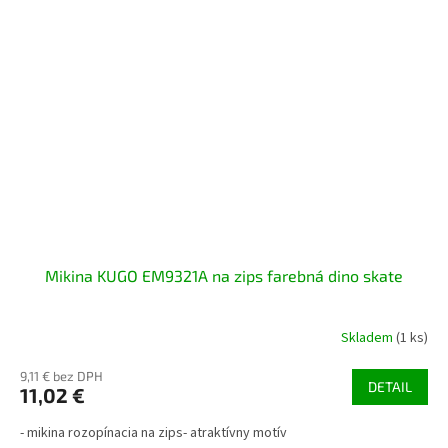
Mikina KUGO EM9321A na zips farebná dino skate
Skladem
(1 ks)
9,11 € bez DPH
DETAIL
11,02 €
- mikina rozopínacia na zips- atraktívny motív