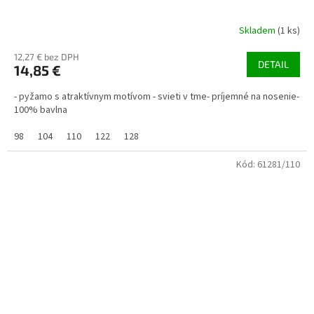
Skladem
(1 ks)
12,27 € bez DPH
DETAIL
14,85 €
- pyžamo s atraktívnym motívom - svieti v tme- príjemné na nosenie-
100% bavlna
98
104
110
122
128
Kód:
61281/110