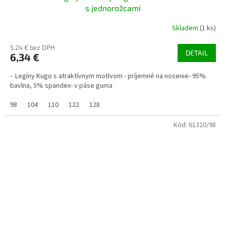
s jednorožcami
Skladem
(1 ks)
5,24 € bez DPH
DETAIL
6,34 €
- Legíny Kugo s atraktívnym motívom - príjemné na nosenie- 95%
bavlna, 5% spandex- v páse guma
98
104
110
122
128
Kód:
61320/98