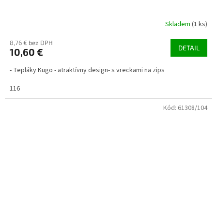
Skladem
(1 ks)
8,76 € bez DPH
DETAIL
10,60 €
- Tepláky Kugo - atraktívny design- s vreckami na zips
116
Kód:
61308/104