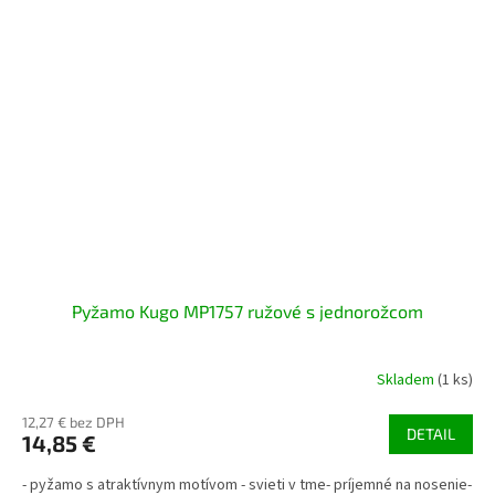
Pyžamo Kugo MP1757 ružové s jednorožcom
Skladem
(1 ks)
12,27 € bez DPH
DETAIL
14,85 €
- pyžamo s atraktívnym motívom - svieti v tme- príjemné na nosenie-