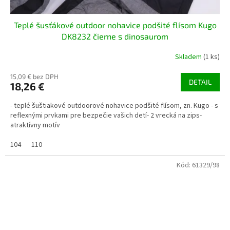
Teplé šusťákové outdoor nohavice podšité flísom Kugo
DK8232 čierne s dinosaurom
Skladem
(1 ks)
15,09 € bez DPH
DETAIL
18,26 €
- teplé šuštiakové outdoorové nohavice podšité flísom, zn. Kugo - s
reflexnými prvkami pre bezpečie vašich detí- 2 vrecká na zips-
atraktívny motív
104
110
Kód:
61329/98