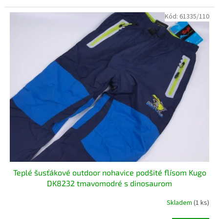
Kód:
61335/110
Teplé šusťákové outdoor nohavice podšité flísom Kugo
DK8232 tmavomodré s dinosaurom
Skladem
(1 ks)