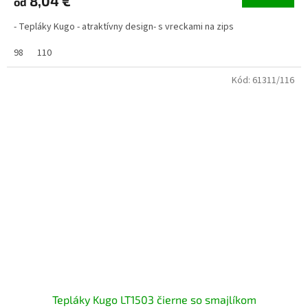
8,04 €
od
- Tepláky Kugo - atraktívny design- s vreckami na zips
98
110
Kód:
61311/116
Tepláky Kugo LT1503 čierne so smajlíkom