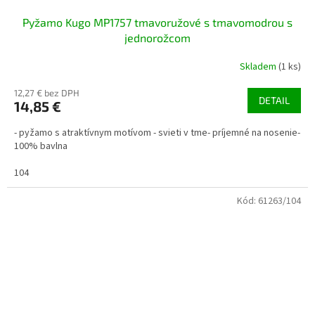
Pyžamo Kugo MP1757 tmavoružové s tmavomodrou s
jednorožcom
Skladem
(1 ks)
12,27 € bez DPH
DETAIL
14,85 €
- pyžamo s atraktívnym motívom - svieti v tme- príjemné na nosenie-
100% bavlna
104
Kód:
61263/104