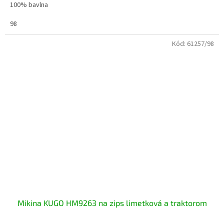
100% bavlna
98
Kód:
61257/98
Mikina KUGO HM9263 na zips limetková a traktorom