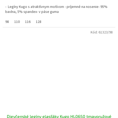
- Legíny Kugo s atraktívnym motívom - príjemné na nosenie- 95%
bavlna, 5% spandex- v páse guma
98
110
116
128
Kód:
61323/98
Dievčenské legíny elasťáky Kugo HL0650 tmavoružové