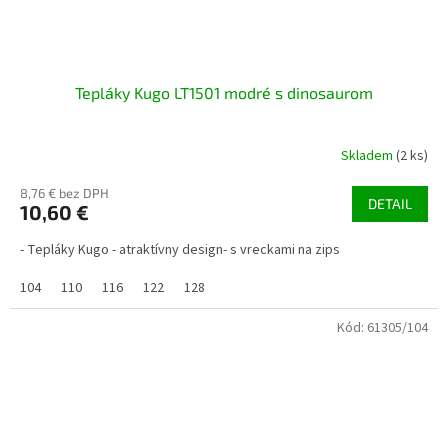
Tepláky Kugo LT1501 modré s dinosaurom
Skladem
(2 ks)
8,76 € bez DPH
DETAIL
10,60 €
- Tepláky Kugo - atraktívny design- s vreckami na zips
104
110
116
122
128
Kód:
61305/104