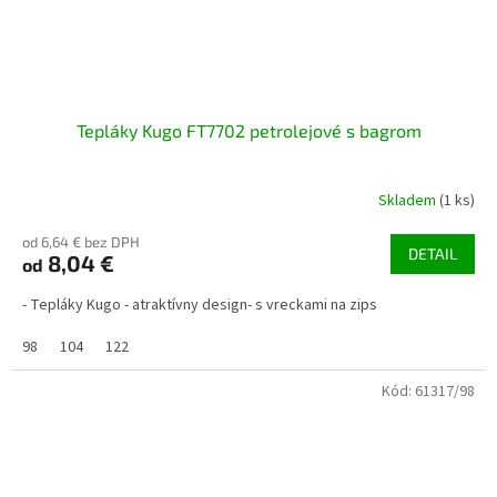
Tepláky Kugo FT7702 petrolejové s bagrom
Skladem
(1 ks)
od 6,64 € bez DPH
DETAIL
8,04 €
od
- Tepláky Kugo - atraktívny design- s vreckami na zips
98
104
122
Kód:
61317/98