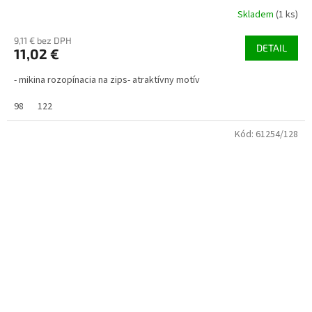
Skladem
(1 ks)
9,11 € bez DPH
DETAIL
11,02 €
- mikina rozopínacia na zips- atraktívny motív
98
122
Kód:
61254/128