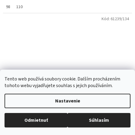
98
110
Kód:
61239/134
Tento web používá soubory cookie. Dalším procházením
tohoto webu vyjadřujete souhlas s jejich používáním.
Nastavenie
Dievčenské legíny elasťáky Kugo BL2388 čierne s
Odmietnuť
Súhlasím
kvetmi
Všetko skladom, tovar odosielame každý pracovný deň.
Skladem
(1 ks)