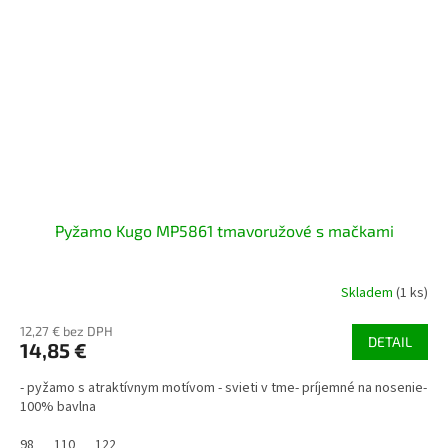
Pyžamo Kugo MP5861 tmavoružové s mačkami
Skladem
(1 ks)
12,27 € bez DPH
DETAIL
14,85 €
- pyžamo s atraktívnym motívom - svieti v tme- príjemné na nosenie-
100% bavlna
98
110
122