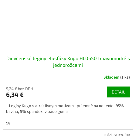
Dievčenské legíny elasťáky Kugo HL0650 tmavomodré s
jednorožcami
Skladem
(1 ks)
5,24 € bez DPH
DETAIL
6,34 €
- Legíny Kugo s atraktívnym motívom - príjemné na nosenie- 95%
bavlna, 5% spandex- v páse guma
98
Kód:
61326/98