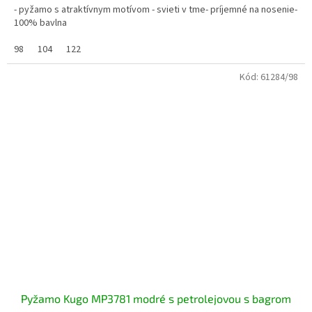
- pyžamo s atraktívnym motívom - svieti v tme- príjemné na nosenie-
100% bavlna
98
104
122
Kód:
61284/98
Pyžamo Kugo MP3781 modré s petrolejovou s bagrom