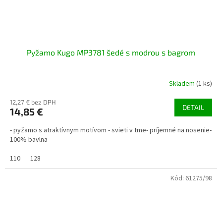
Pyžamo Kugo MP3781 šedé s modrou s bagrom
Skladem
(1 ks)
12,27 € bez DPH
DETAIL
14,85 €
- pyžamo s atraktívnym motívom - svieti v tme- príjemné na nosenie-
100% bavlna
110
128
Kód:
61275/98