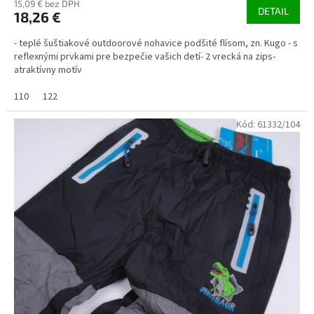
15,09 € bez DPH
DETAIL
18,26 €
- teplé šuštiakové outdoorové nohavice podšité flísom, zn. Kugo - s
reflexnými prvkami pre bezpečie vašich detí- 2 vrecká na zips-
atraktívny motív
110
122
Kód:
61332/104