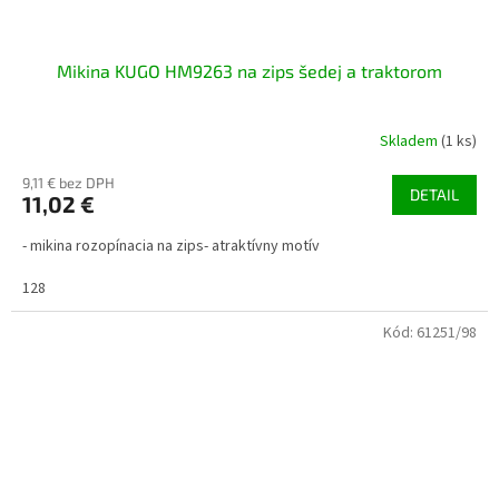
Mikina KUGO HM9263 na zips šedej a traktorom
Skladem
(1 ks)
9,11 € bez DPH
DETAIL
11,02 €
- mikina rozopínacia na zips- atraktívny motív
128
Kód:
61251/98