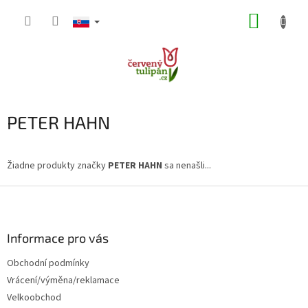
Prejsť
NÁKUP
na
obsah
KOŠÍK
PETER HAHN
Žiadne produkty značky
PETER HAHN
sa nenašli...
Z
á
p
ä
Informace pro vás
t
Obchodní podmínky
i
Vrácení/výměna/reklamace
e
Velkoobchod