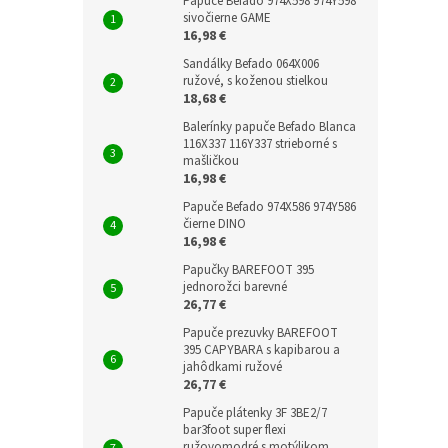
Papuče Befado 974X598 974Y598
sivočierne GAME
16,98 €
Sandálky Befado 064X006
ružové, s koženou stielkou
18,68 €
Balerínky papuče Befado Blanca
116X337 116Y337 strieborné s
mašličkou
16,98 €
Papuče Befado 974X586 974Y586
čierne DINO
16,98 €
Papučky BAREFOOT 395
jednorožci barevné
26,77 €
Papuče prezuvky BAREFOOT
395 CAPYBARA s kapibarou a
jahôdkami ružové
26,77 €
Papuče plátenky 3F 3BE2/7
bar3foot super flexi
ružovomodré s motýlikom