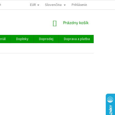
EUR
Slovenčina
CHOD
Prihlásenie
NÁKUPNÝ
Prázdny košík
KOŠÍK
riál
Doplnky
Doprodej
Doprava a platba
Hodnoten