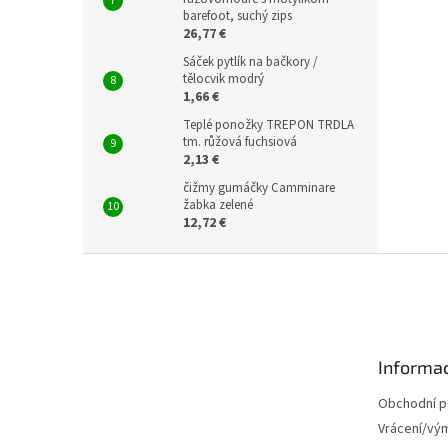
barefoot, suchý zips
26,77 €
Sáček pytlík na bačkory /
tělocvik modrý
1,66 €
Teplé ponožky TREPON TRDLA
tm. růžová fuchsiová
2,13 €
čižmy gumáčky Camminare
žabka zelené
12,72 €
Z
á
p
ä
t
Informac
i
e
Obchodní 
Vrácení/vý