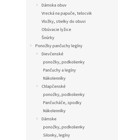
Dámska obuv
Vrecká na papuče, telocvik
Vložky, stielky do obuvi
Obúvacie lyžice
Šnúrky
Ponožky pančuchy legíny
Dievčenské
ponožky, podkolienky
Pančuchy a legíny
Nákolenníky
Chlapčenské
ponožky, podkolienky
Pančucháče, spodky
Nákolenníky
Dámske
ponožky, podkolienky
Silonky, legíny