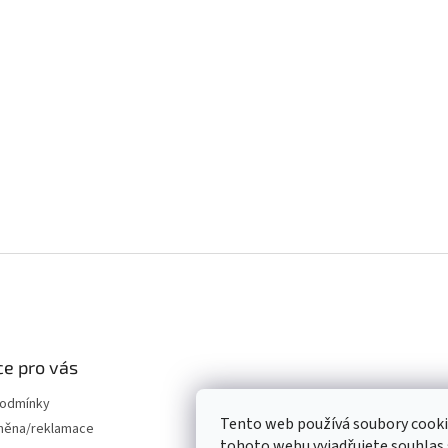
e pro vás
podmínky
Tento web používá soubory cook
měna/reklamace
tohoto webu vyjadřujete souhlas s