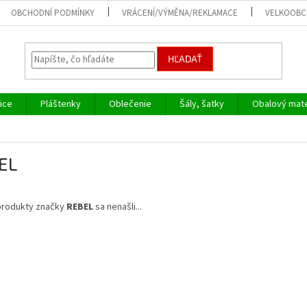
OBCHODNÍ PODMÍNKY
VRÁCENÍ/VÝMĚNA/REKLAMACE
VELKOOB
HĽADAŤ
ice
Pláštenky
Oblečenie
Šály, šatky
Obalový mate
EL
produkty značky
REBEL
sa nenašli...