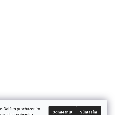
ie. Dalším procházením
Odmietnuť
Súhlasím
 jejich používáním.