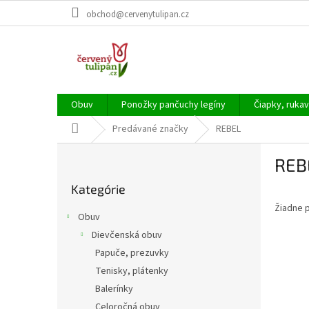
Prejsť
obchod@cervenytulipan.cz
na
obsah
Obuv
Ponožky pančuchy legíny
Čiapky, rukav
Domov
Predávané značky
REBEL
B
REB
o
Preskočiť
č
Kategórie
kategórie
n
Žiadne 
ý
Obuv
p
Dievčenská obuv
a
Papuče, prezuvky
n
e
Tenisky, plátenky
l
Balerínky
Celoročná obuv