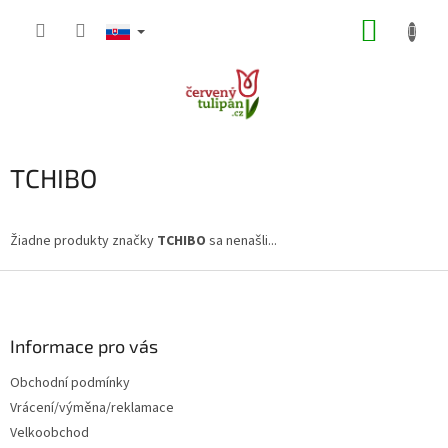
Prejsť
NÁKUP
na
obsah
KOŠÍK
TCHIBO
Žiadne produkty značky
TCHIBO
sa nenašli...
Z
á
p
ä
Informace pro vás
t
Obchodní podmínky
i
Vrácení/výměna/reklamace
e
Velkoobchod