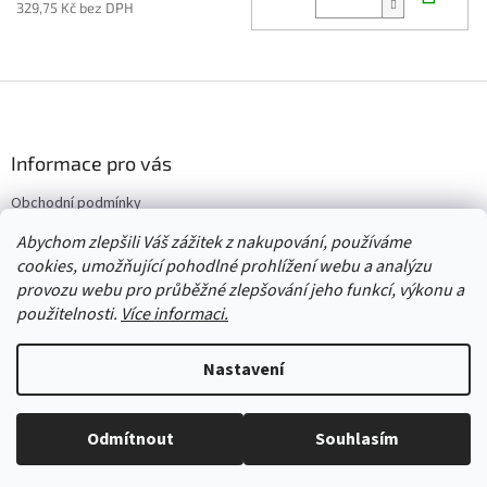
329,75 Kč bez DPH
Z
á
p
a
Informace pro vás
t
Obchodní podmínky
í
Vrácení/výměna/reklamace
Abychom zlepšili Váš zážitek z nakupování, používáme
Velkoobchod
cookies, umožňující pohodlné prohlížení webu a analýzu
provozu webu pro průběžné zlepšování jeho funkcí, výkonu a
použitelnosti.
Více informaci.
Vytvořil Shoptet
Nastavení
Copyright 2026
Červený Tulipán
. Všechna práva vyhrazena.
Upravit
Odmítnout
Souhlasím
nastavení cookies
Vše skladem, zboží odesíláme každý pracovní den.