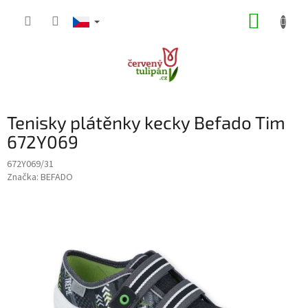
Přejít
NÁKUP
na
obsah
KOŠÍK
P
Tenisky plátěnky kecky Befado Tim
o
s
672Y069
t
672Y069/31
r
Značka:
BEFADO
a
n
n
í
p
a
n
e
l