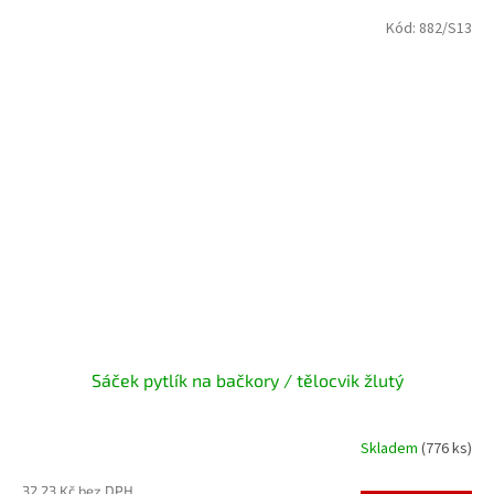
Kód:
882/S13
Sáček pytlík na bačkory / tělocvik žlutý
Skladem
(776 ks)
32,23 Kč bez DPH