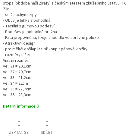
stopa (obdoba naší Žirafy) a českým atestem zkušebního ústavu ITC
Zlín.
- se 2 suchými zipy
- Obuv je lehká a pohodlná
- Textilní s gumovou podešví
- Podešev je pohodlně pružná
- Pata je zpevněná, fixuje chodidlo ve správné poloze
- Atraktivní design
- pro měkčí došlap lze přikoupit pěnové vložky
- rozměry níže:
Vnitřní rozměr:
vel. 31 = 20,1cm
vel. 32 = 20,7cm
vel. 33 = 21,2cm
vel. 34 = 22cm
vel. 35 = 22,7cm
vel. 36 = 23,3cm
Detailní informace
ZEPTAT SE
SDÍLET