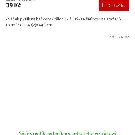
39 Kč
Do košíku
- Sáček pytlík na bačkory / tělocvik žlutý- se šňůrkou na stažení-
rozměr cca 40(v)x34(š)cm
Kód:
24362
Sáček pytlík na bačkory nebo tělocvik růžový