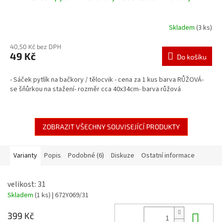
Skladem
(3 ks)
40,50 Kč bez DPH
49 Kč
Do košíku
- Sáček pytlík na bačkory / tělocvik - cena za 1 kus barva RŮŽOVÁ-
se šňůrkou na stažení- rozměr cca 40x34cm- barva růžová
ZOBRAZIT VŠECHNY SOUVISEJÍCÍ PRODUKTY
Varianty
Popis
Podobné (6)
Diskuze
Ostatní informace
velikost: 31
Skladem
(1 ks)
| 672Y069/31
Do 
399 Kč