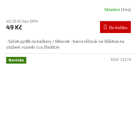
Skladem
(3 ks)
40,50 Kč bez DPH
49 Kč
Do košíku
- Sáček pytlík na bačkory / tělocvik - barva růžová- se šňůrkou na
stažení- rozměr cca 35x30cm
Kód:
13174
Novinka