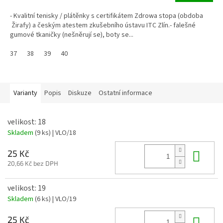
- Kvalitní tenisky / plátěnky s certifikátem Zdrowa stopa (obdoba
Žirafy) a českým atestem zkušebního ústavu ITC Zlín.- falešné
gumové tkaničky (nešněrují se), boty se...
37
38
39
40
Varianty
Popis
Diskuze
Ostatní informace
velikost: 18
Skladem
(9 ks)
| VLO/18
Do 
25 Kč
20,66 Kč bez DPH
velikost: 19
Skladem
(6 ks)
| VLO/19
Do 
25 Kč