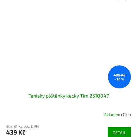
499 Kč
–12 %
Tenisky plátěnky kecky Tim 251Q047
Skladem
(7 ks)
362,81 Kč bez DPH
439 Kč
DETAIL