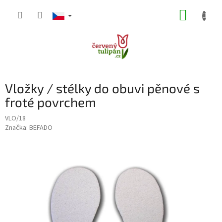
Přejít
NÁKUP
na
obsah
KOŠÍK
Vložky / stélky do obuvi pěnové s
froté povrchem
VLO/18
Značka:
BEFADO