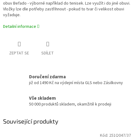
obuv Befado - výborné například do tenisek. Lze využít i do jiné obuvi.
Vložky lze dle potřeby zastřihnout - pokud to tvar či velikost obuvi
vyžaduje.
Detailní informace
ZEPTAT SE
SDÍLET
Doručení zdarma
již od 1490 Kč na výdejní místa GLS nebo Zásilkovny
Vše skladem
50 000 produktů skladem, okamžitě k prodeji
Související produkty
Kód:
251Q047/37