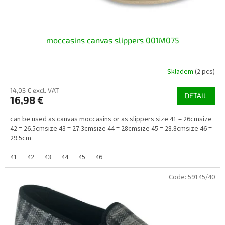
moccasins canvas slippers 001M075
Skladem
(2 pcs)
14,03 € excl. VAT
DETAIL
16,98 €
can be used as canvas moccasins or as slippers size 41 = 26cmsize
42 = 26.5cmsize 43 = 27.3cmsize 44 = 28cmsize 45 = 28.8cmsize 46 =
29.5cm
41
42
43
44
45
46
Code:
59145/40