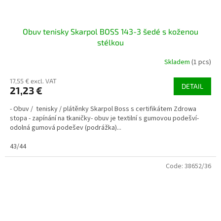
Obuv tenisky Skarpol BOSS 143-3 šedé s koženou
stélkou
Skladem
(1 pcs)
17,55 € excl. VAT
DETAIL
21,23 €
- Obuv / tenisky / plátěnky Skarpol Boss s certifikátem Zdrowa
stopa - zapínání na tkaničky- obuv je textilní s gumovou podešví-
odolná gumová podešev (podrážka)...
43/44
Code:
38652/36