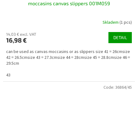
moccasins canvas slippers 001M059
Skladem
(1 pcs)
14,03 € excl. VAT
DETAIL
16,98 €
can be used as canvas moccasins or as slippers size 41 = 26cmsize
42 = 26.5cmsize 43 = 27.3cmsize 44 = 28cmsize 45 = 28.8cmsize 46 =
29.5cm
43
Code:
36864/45