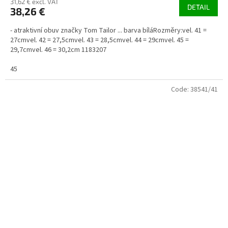
31,62 € excl. VAT
DETAIL
38,26 €
- atraktivní obuv značky Tom Tailor ... barva bíláRozměry:vel. 41 =
27cmvel. 42 = 27,5cmvel. 43 = 28,5cmvel. 44 = 29cmvel. 45 =
29,7cmvel. 46 = 30,2cm 1183207
45
Code:
38541/41