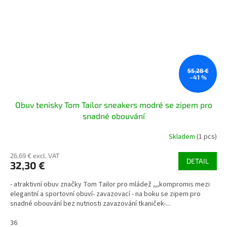
55,28 €
–41 %
Obuv tenisky Tom Tailor sneakers modré se zipem pro
snadné obouvání
Skladem
(1 pcs)
26,69 € excl. VAT
DETAIL
32,30 €
- atraktivní obuv značky Tom Tailor pro mládež ,,,kompromis mezi
elegantní a sportovní obuví- zavazovací - na boku se zipem pro
snadné obouvání bez nutnosti zavazování tkaniček-...
36