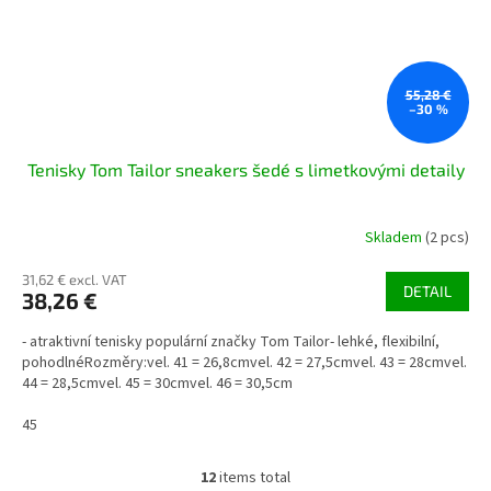
55,28 €
–30 %
Tenisky Tom Tailor sneakers šedé s limetkovými detaily
Skladem
(2 pcs)
31,62 € excl. VAT
DETAIL
38,26 €
- atraktivní tenisky populární značky Tom Tailor- lehké, flexibilní,
pohodlnéRozměry:vel. 41 = 26,8cmvel. 42 = 27,5cmvel. 43 = 28cmvel.
44 = 28,5cmvel. 45 = 30cmvel. 46 = 30,5cm
45
12
items total
L