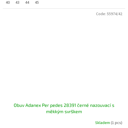
40
43
44
45
Code:
55974/42
Obuv Adanex Per pedes 28391 černé nazouvací s
měkkým svrškem
Skladem
(1 pcs)