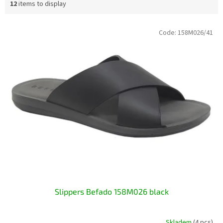
12
items to display
L
Code:
158M026/41
i
s
t
o
f
p
r
o
d
u
c
t
s
Slippers Befado 158M026 black
Skladem
(4 pcs)