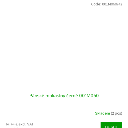
Code:
001M060/42
Pánské mokasíny černé 001M060
Skladem
(2 pcs)
14,74 € excl. VAT
DETAIL