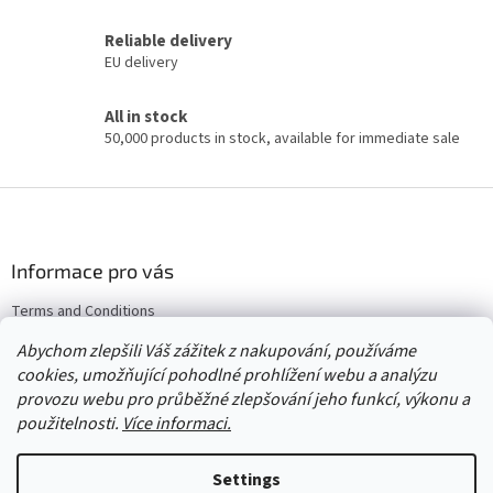
i
s
Reliable delivery
t
EU delivery
i
n
All in stock
g
50,000 products in stock, available for immediate sale
c
o
n
F
t
o
r
o
o
l
t
Informace pro vás
s
e
Terms and Conditions
r
Returns & Exchanges
Abychom zlepšili Váš zážitek z nakupování, používáme
Wholesale
cookies, umožňující pohodlné prohlížení webu a analýzu
provozu webu pro průběžné zlepšování jeho funkcí, výkonu a
použitelnosti.
Více informaci.
Created by Shoptet
Settings