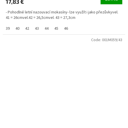
17,83 €
- Pohodlné letní nazouvací mokasíny- lze využít i jako přezůvkyvel.
41 = 26cmvel.42 = 26,5cmvel. 43 = 27,3cm
39
40
42
43
44
45
46
Code:
001M059/43