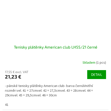
Tenisky plátěnky American club LH55/21 černé
Skladem
(1 pcs)
17,55 € excl. VAT
DETAIL
21,23 €
- pánské tenisky plátěnky American club- barva černáVnitřní
rozměr:vel. 41 = 27cmvel. 42 = 27,5cmvel. 43 = 28cmvel. 44 =
29cmvel. 45 = 29,5cmvel. 46 = 30cm
41