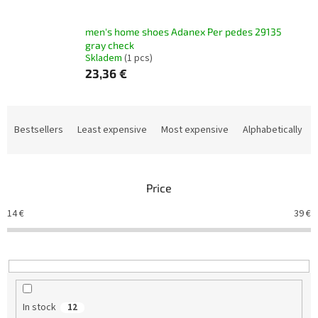
men's home shoes Adanex Per pedes 29135
gray check
Skladem
(1 pcs)
23,36 €
P
r
Bestsellers
Least expensive
Most expensive
Alphabetically
o
d
u
Price
c
t
14
€
39
€
s
o
r
t
i
n
In stock
12
g