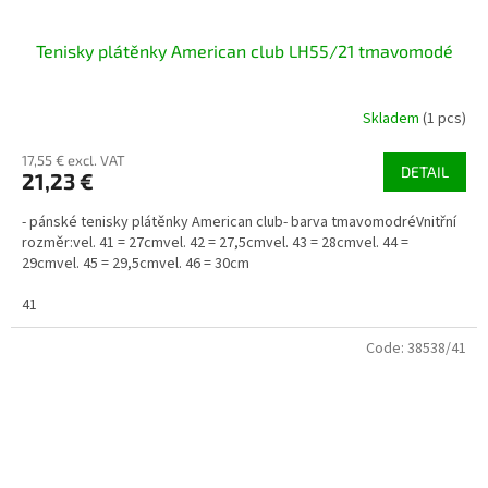
Tenisky plátěnky American club LH55/21 tmavomodé
Skladem
(1 pcs)
17,55 € excl. VAT
DETAIL
21,23 €
- pánské tenisky plátěnky American club- barva tmavomodréVnitřní
rozměr:vel. 41 = 27cmvel. 42 = 27,5cmvel. 43 = 28cmvel. 44 =
29cmvel. 45 = 29,5cmvel. 46 = 30cm
41
Code:
38538/41