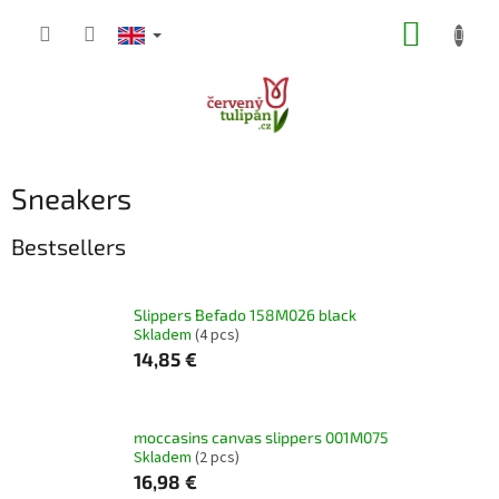
Skip
SHOPP
to
content
CART
Sneakers
Bestsellers
Slippers Befado 158M026 black
Skladem
(4 pcs)
14,85 €
moccasins canvas slippers 001M075
Skladem
(2 pcs)
16,98 €