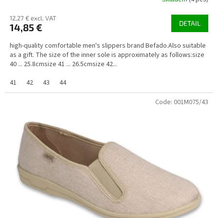
12,27 € excl. VAT
DETAIL
14,85 €
high-quality comfortable men's slippers brand Befado.Also suitable
as a gift. The size of the inner sole is approximately as follows:size
40 ... 25.8cmsize 41 ... 26.5cmsize 42...
41
42
43
44
Code:
001M075/43