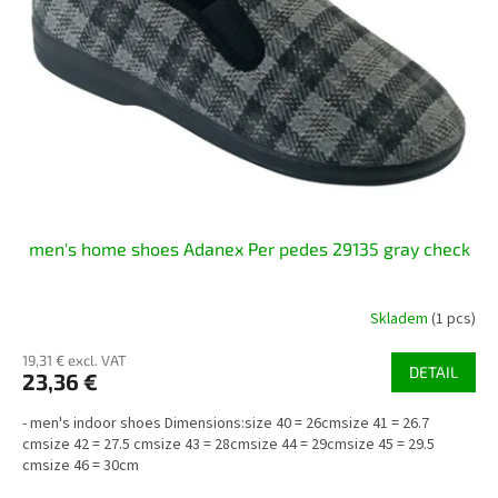
men's home shoes Adanex Per pedes 29135 gray check
Skladem
(1 pcs)
19,31 € excl. VAT
DETAIL
23,36 €
- men's indoor shoes Dimensions:size 40 = 26cmsize 41 = 26.7
cmsize 42 = 27.5 cmsize 43 = 28cmsize 44 = 29cmsize 45 = 29.5
cmsize 46 = 30cm