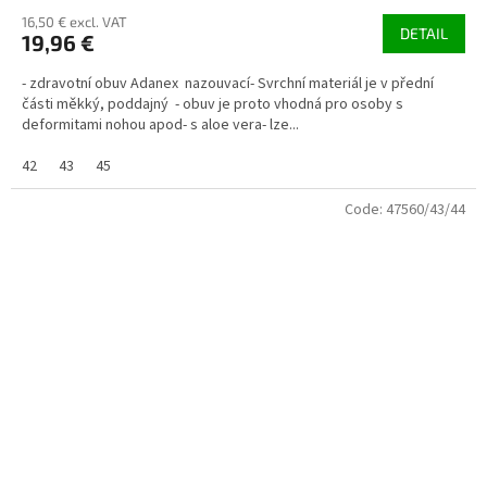
16,50 € excl. VAT
DETAIL
19,96 €
- zdravotní obuv Adanex nazouvací- Svrchní materiál je v přední
části měkký, poddajný - obuv je proto vhodná pro osoby s
deformitami nohou apod- s aloe vera- lze...
42
43
45
Code:
47560/43/44