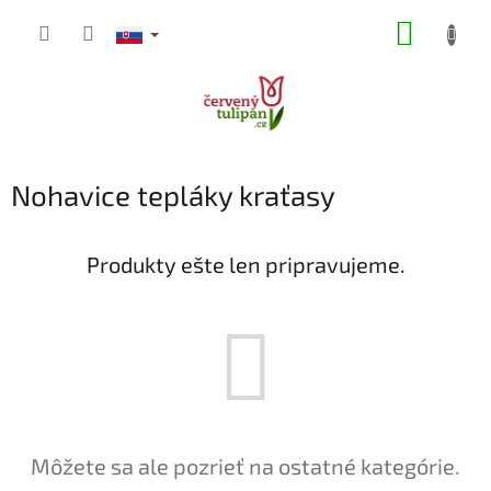
Prejsť
NÁKUP
na
obsah
KOŠÍK
Nohavice tepláky kraťasy
Produkty ešte len pripravujeme.
Môžete sa ale pozrieť na ostatné kategórie.