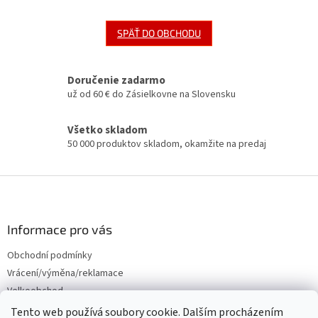
SPÄŤ DO OBCHODU
Doručenie zadarmo
už od 60 € do Zásielkovne na Slovensku
Všetko skladom
50 000 produktov skladom, okamžite na predaj
Z
á
p
ä
Informace pro vás
t
Obchodní podmínky
i
Vrácení/výměna/reklamace
e
Velkoobchod
Tento web používá soubory cookie. Dalším procházením