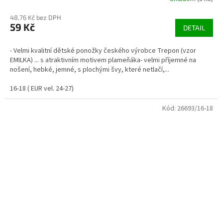
48,76 Kč bez DPH
59 Kč
DETAIL
- Velmi kvalitní dětské ponožky českého výrobce Trepon (vzor
EMILKA) ... s atraktivním motivem plameňáka- velmi příjemné na
nošení, hebké, jemné, s plochými švy, které netlačí,...
16-18 ( EUR vel. 24-27)
Kód:
26693/16-18