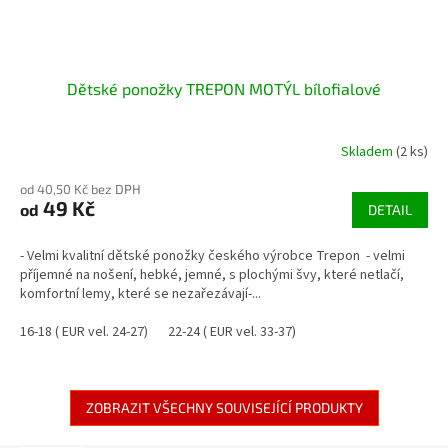
Dětské ponožky TREPON MOTÝL bílofialové
Skladem
(2 ks)
od 40,50 Kč bez DPH
49 Kč
od
DETAIL
- Velmi kvalitní dětské ponožky českého výrobce Trepon - velmi
příjemné na nošení, hebké, jemné, s plochými švy, které netlačí,
komfortní lemy, které se nezařezávají-...
16-18 ( EUR vel. 24-27)
22-24 ( EUR vel. 33-37)
ZOBRAZIT VŠECHNY SOUVISEJÍCÍ PRODUKTY