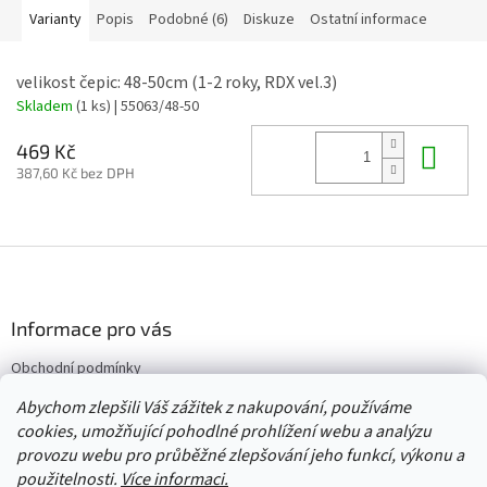
Varianty
Popis
Podobné (6)
Diskuze
Ostatní informace
velikost čepic: 48-50cm (1-2 roky, RDX vel.3)
Skladem
(1 ks)
| 55063/48-50
Do 
469 Kč
387,60 Kč bez DPH
Z
á
p
a
Informace pro vás
t
Obchodní podmínky
í
Vrácení/výměna/reklamace
Abychom zlepšili Váš zážitek z nakupování, používáme
Velkoobchod
cookies, umožňující pohodlné prohlížení webu a analýzu
provozu webu pro průběžné zlepšování jeho funkcí, výkonu a
použitelnosti.
Více informaci.