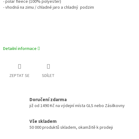
- polar fleece (100% polyester)
- vhodná na zimu / chladné jaro a chladný podzim
Detailní informace
ZEPTAT SE
SDÍLET
Doručení zdarma
již od 1490 Kč na výdejní místa GLS nebo Zásilkovny
Vše skladem
50 000 produktů skladem, okamžitě k prodeji