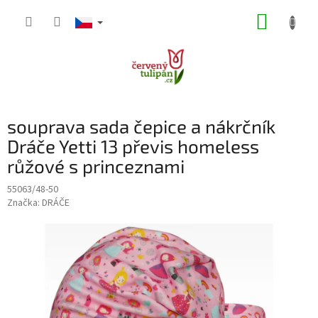
Přejít
NÁKUP
na
obsah
KOŠÍK
souprava sada čepice a nákrčník
Dráče Yetti 13 převis homeless
růžové s princeznami
55063/48-50
Značka:
DRÁČE