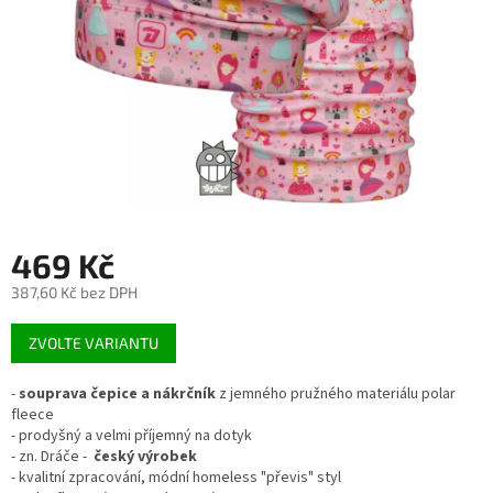
469 Kč
387,60 Kč bez DPH
Měrná
ZVOLTE VARIANTU
cena:
-
souprava čepice a nákrčník
z jemného pružného materiálu polar
fleece
- prodyšný a velmi příjemný na dotyk
- zn. Dráče -
český výrobek
- kvalitní zpracování, módní homeless "převis" styl